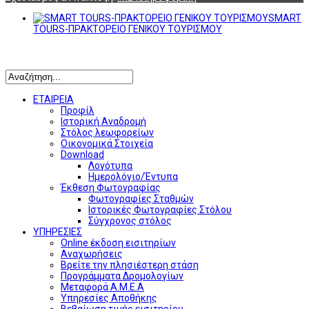
SMART
TOURS-ΠΡΑΚΤΟΡΕΙΟ ΓΕΝΙΚΟΥ ΤΟΥΡΙΣΜΟΥ
Αναζήτηση
ΕΤΑΙΡΕΙΑ
Προφίλ
Ιστορική Αναδρομή
Στόλος λεωφορείων
Οικονομικά Στοιχεία
Download
Λογότυπα
Ημερολόγιο/Έντυπα
Έκθεση Φωτογραφίας
Φωτογραφίες Σταθμών
Ιστορικές Φωτογραφίες Στόλου
Σύγχρονος στόλος
ΥΠΗΡΕΣΙΕΣ
Online έκδοση εισιτηρίων
Αναχωρήσεις
Βρείτε την πλησιέστερη στάση
Προγράμματα Δρομολογίων
Μεταφορά Α.Μ.Ε.Α
Υπηρεσίες Αποθήκης
Βεβαίωση τιμής εισιτηρίου