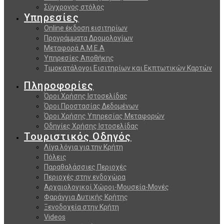
Σύγχρονος στόλος
Υπηρεσίες
Online έκδοση εισιτηρίων
Προγράμματα Δρομολογίων
Μεταφορά Α.Μ.Ε.Α
Υπηρεσίες Αποθήκης
Τιμοκατάλογοι Εισιτηρίων και Εκπτωτικών Καρτών
Πληροφορίες
Όροι Χρήσης Ιστοσελίδας
Όροι Προστασίας Δεδομένων
Όροι Χρήσης Υπηρεσίας Μεταφορών
Οδηγίες Χρήσης Ιστοσελίδας
Τουριστικός Οδηγός
Λίγα λόγια για την Κρήτη
Πόλεις
Παραθαλάσσιες Περιοχές
Περιοχές στην ενδοχώρα
Αρχαιολογικοί Χώροι-Μουσεία-Μονές
Φαράγγια Δυτικής Κρήτης
Ξενοδοχεία στην Κρήτη
Videos