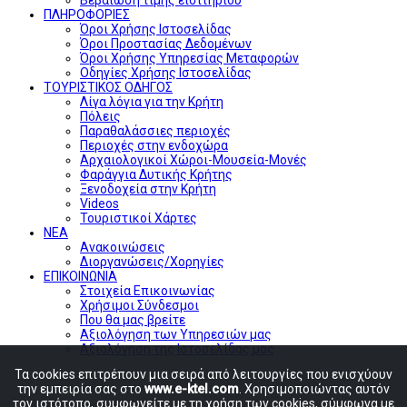
ΠΛΗΡΟΦΟΡΙΕΣ
Όροι Χρήσης Ιστοσελίδας
Όροι Προστασίας Δεδομένων
Όροι Χρήσης Υπηρεσίας Μεταφορών
Οδηγίες Χρήσης Ιστοσελίδας
ΤΟΥΡΙΣΤΙΚΟΣ ΟΔΗΓΟΣ
Λίγα λόγια για την Κρήτη
Πόλεις
Παραθαλάσσιες περιοχές
Περιοχές στην ενδοχώρα
Αρχαιολογικοί Χώροι-Μουσεία-Μονές
Φαράγγια Δυτικής Κρήτης
Ξενοδοχεία στην Κρήτη
Videos
Τουριστικοί Χάρτες
ΝΕΑ
Ανακοινώσεις
Διοργανώσεις/Χορηγίες
ΕΠΙΚΟΙΝΩΝΙΑ
Στοιχεία Επικοινωνίας
Χρήσιμοι Σύνδεσμοι
Που θα μας βρείτε
Αξιολόγηση των Υπηρεσιών μας
Αξιολόγηση της Ιστοσελίδας μας
Τα cookies επιτρέπουν μια σειρά από λειτουργίες που ενισχύουν
την εμπειρία σας στο
www.e-ktel.com
. Χρησιμοποιώντας αυτόν
τον ιστότοπο, συμφωνείτε με τη χρήση των cookies, σύμφωνα με