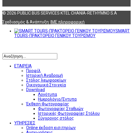
© 2026 PUBLIC BUS SERVICES KTEL CHANIA-RETHYMNO S.A
Σχεδιασμός & Ανάπτυξη:
ΙΜΕ πληροφορική
SMART
TOURS-ΠΡΑΚΤΟΡΕΙΟ ΓΕΝΙΚΟΥ ΤΟΥΡΙΣΜΟΥ
Αναζήτηση
ΕΤΑΙΡΕΙΑ
Προφίλ
Ιστορική Αναδρομή
Στόλος λεωφορείων
Οικονομικά Στοιχεία
Download
Λογότυπα
Ημερολόγιο/Έντυπα
Έκθεση Φωτογραφίας
Φωτογραφίες Σταθμών
Ιστορικές Φωτογραφίες Στόλου
Σύγχρονος στόλος
ΥΠΗΡΕΣΙΕΣ
Online έκδοση εισιτηρίων
Αναχωρήσεις