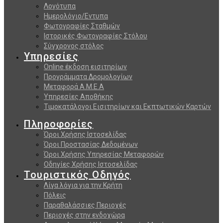
Λογότυπα
Ημερολόγιο/Εντυπα
Φωτογραφίες Σταθμών
Ιστορικές Φωτογραφίες Στόλου
Σύγχρονος στόλος
Υπηρεσίες
Online έκδοση εισιτηρίων
Προγράμματα Δρομολογίων
Μεταφορά Α.Μ.Ε.Α
Υπηρεσίες Αποθήκης
Τιμοκατάλογοι Εισιτηρίων και Εκπτωτικών Καρτών
Πληροφορίες
Όροι Χρήσης Ιστοσελίδας
Όροι Προστασίας Δεδομένων
Όροι Χρήσης Υπηρεσίας Μεταφορών
Οδηγίες Χρήσης Ιστοσελίδας
Τουριστικός Οδηγός
Λίγα λόγια για την Κρήτη
Πόλεις
Παραθαλάσσιες Περιοχές
Περιοχές στην ενδοχώρα