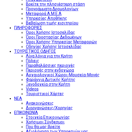
Βρείτε την πλησιέστερη στάση
Προγράμματα Δρομολογίων
Μεταφορά Α.Μ.Ε.Α
Υπηρεσίες Αποθήκης
Βεβαίωση τιμής εισιτηρίου
ΠΛΗΡΟΦΟΡΙΕΣ
Όροι Χρήσης Ιστοσελίδας
Όροι Προστασίας Δεδομένων
Όροι Χρήσης Υπηρεσίας Μεταφορών
Οδηγίες Χρήσης Ιστοσελίδας
ΤΟΥΡΙΣΤΙΚΟΣ ΟΔΗΓΟΣ
Λίγα λόγια για την Κρήτη
Πόλεις
Παραθαλάσσιες περιοχές
Περιοχές στην ενδοχώρα
Αρχαιολογικοί Χώροι-Μουσεία-Μονές
Φαράγγια Δυτικής Κρήτης
Ξενοδοχεία στην Κρήτη
Videos
Τουριστικοί Χάρτες
ΝΕΑ
Ανακοινώσεις
Διοργανώσεις/Χορηγίες
ΕΠΙΚΟΙΝΩΝΙΑ
Στοιχεία Επικοινωνίας
Χρήσιμοι Σύνδεσμοι
Που θα μας βρείτε
Αξιολόγηση των Υπηρεσιών μας