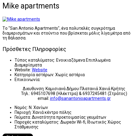
Mike apartments
Tο "San Antonio Apartments", ένα πολυτελές συγκρότημα
διαμερισμάτων και στούντιο που βρίσκεται μόλις λίγα μέτρα από
τη θάλασσα.
Πρόσθετες Πληροφορίες
Τύπος καταλύματος:
Ενοικιαζόμενα Επιπλωμένα
Διαμερίσματα
Website:
Website
Κατηγορία αστέρων:
Χωρίς αστέρια
Επικοινωνία:
Διευθυνση: Καμισιανά Δήμου Πλατανιά Χανιά Κρήτης
Τηλ.: 6945107698 (Ηλέκττρα) & 6937245481 (Στράτος)
email:
info@sanantonioapartments.gr
Νομός:
Ν. Χανίων
Περιοχή:
Χανιά κέντρο πόλης
Γεύματα:
Δυνατότητα προετοιμασίας γευμάτων
Παροχές καταλύματος:
Δωρεάν Wi-fi, Ιδιωτικός Χώρος
Στάθμευσης