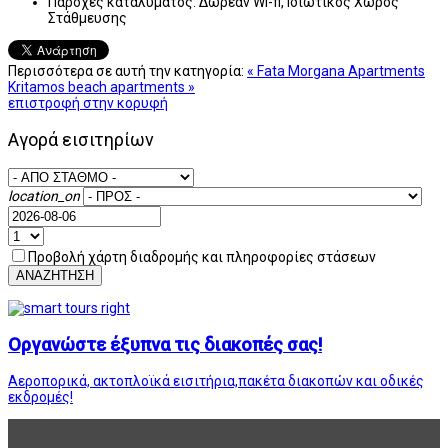
Παροχές καταλύματος:
Δωρεάν Wi-fi, Ιδιωτικός Χώρος
Στάθμευσης
Περισσότερα σε αυτή την κατηγορία:
« Fata Morgana Apartments
Kritamos beach apartments »
επιστροφή στην κορυφή
Αγορά εισιτηρίων
location_on
Προβολή χάρτη διαδρομής και πληροφορίες στάσεων
ΑΝΑΖΗΤΗΣΗ
Οργανώστε έξυπνα τις διακοπές σας!
Αεροπορικά, ακτοπλοϊκά εισιτήρια,πακέτα διακοπών και οδικές
εκδρομές!