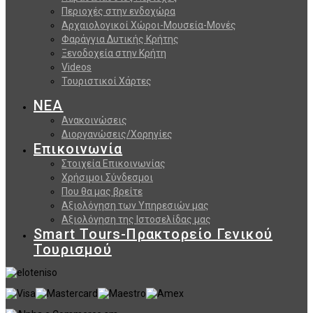
Περιοχές στην ενδοχώρα
Αρχαιολογικοί Χώροι-Μουσεία-Μονές
Φαράγγια Δυτικής Κρήτης
Ξενοδοχεία στην Κρήτη
Videos
Τουριστικοί Χάρτες
ΝΕΑ
Ανακοινώσεις
Διοργανώσεις/Χορηγίες
Επικοινωνία
Στοιχεία Επικοινωνίας
Χρήσιμοι Σύνδεσμοι
Που θα μας βρείτε
Αξιολόγηση των Υπηρεσιών μας
Αξιολόγηση της Ιστοσελίδας μας
Smart Tours-Πρακτορείο Γενικού
Τουρισμού