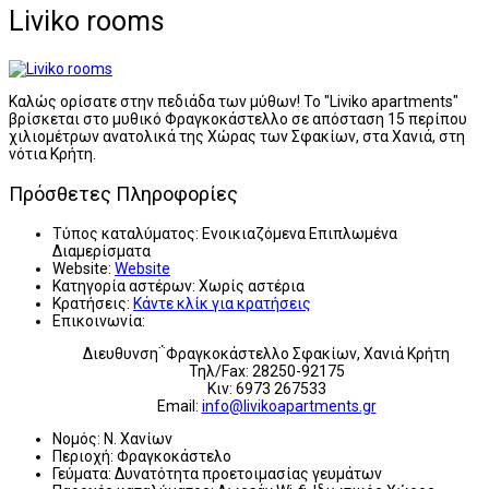
Liviko rooms
Καλώς ορίσατε στην πεδιάδα των μύθων! Το "Liviko apartments"
βρίσκεται στο μυθικό Φραγκοκάστελλο σε απόσταση 15 περίπου
χιλιομέτρων ανατολικά της Χώρας των Σφακίων, στα Χανιά, στη
νότια Κρήτη.
Πρόσθετες Πληροφορίες
Τύπος καταλύματος:
Ενοικιαζόμενα Επιπλωμένα
Διαμερίσματα
Website:
Website
Κατηγορία αστέρων:
Χωρίς αστέρια
Κρατήσεις:
Κάντε κλίκ για κρατήσεις
Επικοινωνία:
Διευθυνση΅Φραγκοκάστελλο Σφακίων, Χανιά Κρήτη
Τηλ/Fax: 28250-92175
Κιν: 6973 267533
Email:
info@livikoapartments.gr
Νομός:
Ν. Χανίων
Περιοχή:
Φραγκοκάστελο
Γεύματα:
Δυνατότητα προετοιμασίας γευμάτων