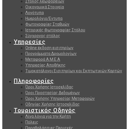
Στόλος λεωφορείων
Οικονομικά Στοιχεία
Λογότυπα
Ημερολόγιο/Εντυπα
Φωτογραφίες Σταθμών
Ιστορικές Φωτογραφίες Στόλου
Σύγχρονος στόλος
Υπηρεσίες
Online έκδοση εισιτηρίων
Προγράμματα Δρομολογίων
Μεταφορά Α.Μ.Ε.Α
Υπηρεσίες Αποθήκης
Τιμοκατάλογοι Εισιτηρίων και Εκπτωτικών Καρτών
Πληροφορίες
Όροι Χρήσης Ιστοσελίδας
Όροι Προστασίας Δεδομένων
Όροι Χρήσης Υπηρεσίας Μεταφορών
Οδηγίες Χρήσης Ιστοσελίδας
Τουριστικός Οδηγός
Λίγα λόγια για την Κρήτη
Πόλεις
Παραθαλάσσιες Περιοχές