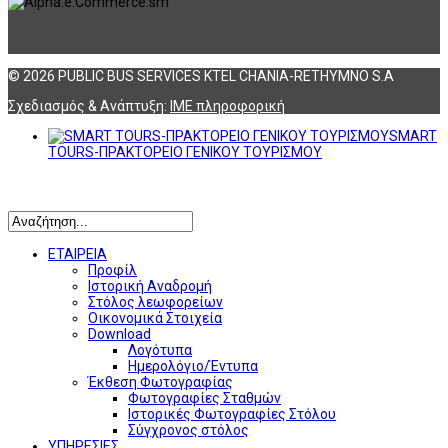
© 2026 PUBLIC BUS SERVICES KTEL CHANIA-RETHYMNO S.A
Σχεδιασμός & Ανάπτυξη:
ΙΜΕ πληροφορική
SMART
TOURS-ΠΡΑΚΤΟΡΕΙΟ ΓΕΝΙΚΟΥ ΤΟΥΡΙΣΜΟΥ
Αναζήτηση
ΕΤΑΙΡΕΙΑ
Προφίλ
Ιστορική Αναδρομή
Στόλος λεωφορείων
Οικονομικά Στοιχεία
Download
Λογότυπα
Ημερολόγιο/Έντυπα
Έκθεση Φωτογραφίας
Φωτογραφίες Σταθμών
Ιστορικές Φωτογραφίες Στόλου
Σύγχρονος στόλος
ΥΠΗΡΕΣΙΕΣ