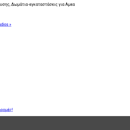
ευσης, Δωμάτια-εγκαταστάσεις για Αμεα
udios »
δρομές!