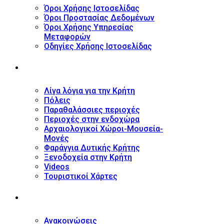
Όροι Χρήσης Ιστοσελίδας
Όροι Προστασίας Δεδομένων
Όροι Χρήσης Υπηρεσίας
Μεταφορών
Οδηγίες Χρήσης Ιστοσελίδας
ΤΟΥΡΙΣΤΙΚΟΣ ΟΔΗΓΟΣ
Λίγα λόγια για την Κρήτη
Πόλεις
Παραθαλάσσιες περιοχές
Περιοχές στην ενδοχώρα
Αρχαιολογικοί Χώροι-Μουσεία-
Μονές
Φαράγγια Δυτικής Κρήτης
Ξενοδοχεία στην Κρήτη
Videos
Τουριστικοί Χάρτες
ΝΕΑ
Ανακοινώσεις