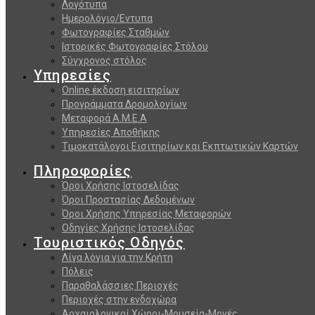
Λογότυπα
Ημερολόγιο/Εντυπα
Φωτογραφίες Σταθμών
Ιστορικές Φωτογραφίες Στόλου
Σύγχρονος στόλος
Υπηρεσίες
Online έκδοση εισιτηρίων
Προγράμματα Δρομολογίων
Μεταφορά Α.Μ.Ε.Α
Υπηρεσίες Αποθήκης
Τιμοκατάλογοι Εισιτηρίων και Εκπτωτικών Καρτών
Πληροφορίες
Όροι Χρήσης Ιστοσελίδας
Όροι Προστασίας Δεδομένων
Όροι Χρήσης Υπηρεσίας Μεταφορών
Οδηγίες Χρήσης Ιστοσελίδας
Τουριστικός Οδηγός
Λίγα λόγια για την Κρήτη
Πόλεις
Παραθαλάσσιες Περιοχές
Περιοχές στην ενδοχώρα
Αρχαιολογικοί Χώροι-Μουσεία-Μονές