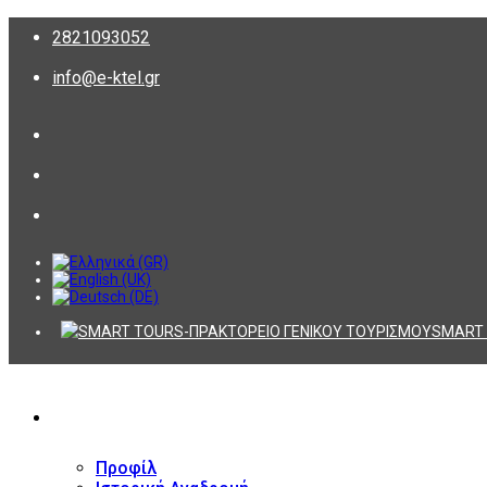
2821093052
info@e-ktel.gr
SMART 
ΕΤΑΙΡΕΙΑ
Προφίλ