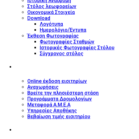
Ιστορική Αναδρομή
Στόλος λεωφορείων
Οικονομικά Στοιχεία
Download
Λογότυπα
Ημερολόγιο/Έντυπα
Έκθεση Φωτογραφίας
Φωτογραφίες Σταθμών
Ιστορικές Φωτογραφίες Στόλου
Σύγχρονος στόλος
ΥΠΗΡΕΣΙΕΣ
Online έκδοση εισιτηρίων
Αναχωρήσεις
Βρείτε την πλησιέστερη στάση
Προγράμματα Δρομολογίων
Μεταφορά Α.Μ.Ε.Α
Υπηρεσίες Αποθήκης
Βεβαίωση τιμής εισιτηρίου
ΠΛΗΡΟΦΟΡΙΕΣ