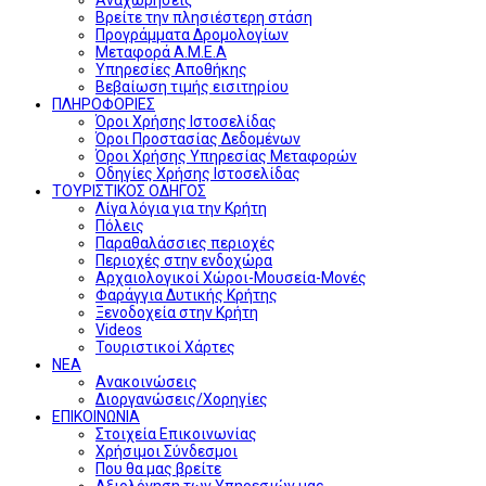
Βρείτε την πλησιέστερη στάση
Προγράμματα Δρομολογίων
Μεταφορά Α.Μ.Ε.Α
Υπηρεσίες Αποθήκης
Βεβαίωση τιμής εισιτηρίου
ΠΛΗΡΟΦΟΡΙΕΣ
Όροι Χρήσης Ιστοσελίδας
Όροι Προστασίας Δεδομένων
Όροι Χρήσης Υπηρεσίας Μεταφορών
Οδηγίες Χρήσης Ιστοσελίδας
ΤΟΥΡΙΣΤΙΚΟΣ ΟΔΗΓΟΣ
Λίγα λόγια για την Κρήτη
Πόλεις
Παραθαλάσσιες περιοχές
Περιοχές στην ενδοχώρα
Αρχαιολογικοί Χώροι-Μουσεία-Μονές
Φαράγγια Δυτικής Κρήτης
Ξενοδοχεία στην Κρήτη
Videos
Τουριστικοί Χάρτες
ΝΕΑ
Ανακοινώσεις
Διοργανώσεις/Χορηγίες
ΕΠΙΚΟΙΝΩΝΙΑ
Στοιχεία Επικοινωνίας
Χρήσιμοι Σύνδεσμοι
Που θα μας βρείτε
Αξιολόγηση των Υπηρεσιών μας