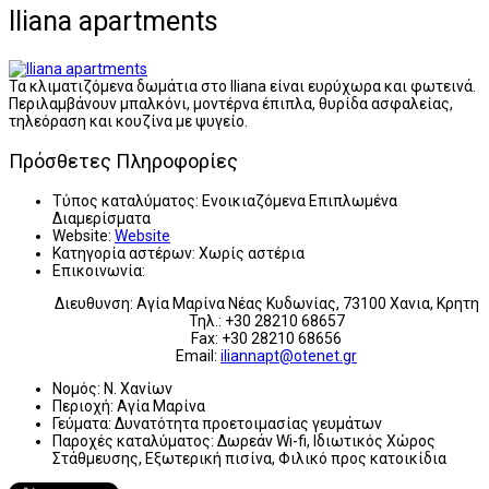
Iliana apartments
Τα κλιματιζόμενα δωμάτια στο Iliana είναι ευρύχωρα και φωτεινά.
Περιλαμβάνουν μπαλκόνι, μοντέρνα έπιπλα, θυρίδα ασφαλείας,
τηλεόραση και κουζίνα με ψυγείο.
Πρόσθετες Πληροφορίες
Τύπος καταλύματος:
Ενοικιαζόμενα Επιπλωμένα
Διαμερίσματα
Website:
Website
Κατηγορία αστέρων:
Χωρίς αστέρια
Επικοινωνία:
Διευθυνση: Αγία Μαρίνα Νέας Κυδωνίας, 73100 Χανια, Κρητη
Τηλ.: +30 28210 68657
Fax: +30 28210 68656
Email:
iliannapt@otenet.gr
Νομός:
Ν. Χανίων
Περιοχή:
Αγία Μαρίνα
Γεύματα:
Δυνατότητα προετοιμασίας γευμάτων
Παροχές καταλύματος:
Δωρεάν Wi-fi, Ιδιωτικός Χώρος
Στάθμευσης, Εξωτερική πισίνα, Φιλικό προς κατοικίδια