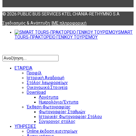
© 2026 PUBLIC BUS SERVICES KTEL CHANIA-RETHYMNO S.A
Σχεδιασμός & Ανάπτυξη:
ΙΜΕ πληροφορική
SMART
TOURS-ΠΡΑΚΤΟΡΕΙΟ ΓΕΝΙΚΟΥ ΤΟΥΡΙΣΜΟΥ
Αναζήτηση
ΕΤΑΙΡΕΙΑ
Προφίλ
Ιστορική Αναδρομή
Στόλος λεωφορείων
Οικονομικά Στοιχεία
Download
Λογότυπα
Ημερολόγιο/Έντυπα
Έκθεση Φωτογραφίας
Φωτογραφίες Σταθμών
Ιστορικές Φωτογραφίες Στόλου
Σύγχρονος στόλος
ΥΠΗΡΕΣΙΕΣ
Online έκδοση εισιτηρίων
Αναχωρήσεις