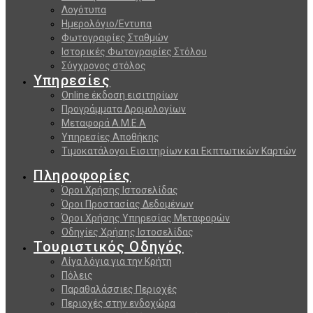
Λογότυπα
Ημερολόγιο/Εντυπα
Φωτογραφίες Σταθμών
Ιστορικές Φωτογραφίες Στόλου
Σύγχρονος στόλος
Υπηρεσίες
Online έκδοση εισιτηρίων
Προγράμματα Δρομολογίων
Μεταφορά Α.Μ.Ε.Α
Υπηρεσίες Αποθήκης
Τιμοκατάλογοι Εισιτηρίων και Εκπτωτικών Καρτών
Πληροφορίες
Όροι Χρήσης Ιστοσελίδας
Όροι Προστασίας Δεδομένων
Όροι Χρήσης Υπηρεσίας Μεταφορών
Οδηγίες Χρήσης Ιστοσελίδας
Τουριστικός Οδηγός
Λίγα λόγια για την Κρήτη
Πόλεις
Παραθαλάσσιες Περιοχές
Περιοχές στην ενδοχώρα