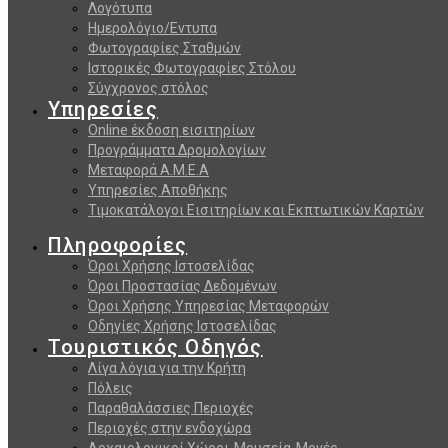
Λογότυπα
Ημερολόγιο/Εντυπα
Φωτογραφίες Σταθμών
Ιστορικές Φωτογραφίες Στόλου
Σύγχρονος στόλος
Υπηρεσίες
Online έκδοση εισιτηρίων
Προγράμματα Δρομολογίων
Μεταφορά Α.Μ.Ε.Α
Υπηρεσίες Αποθήκης
Τιμοκατάλογοι Εισιτηρίων και Εκπτωτικών Καρτών
Πληροφορίες
Όροι Χρήσης Ιστοσελίδας
Όροι Προστασίας Δεδομένων
Όροι Χρήσης Υπηρεσίας Μεταφορών
Οδηγίες Χρήσης Ιστοσελίδας
Τουριστικός Οδηγός
Λίγα λόγια για την Κρήτη
Πόλεις
Παραθαλάσσιες Περιοχές
Περιοχές στην ενδοχώρα
Αρχαιολογικοί Χώροι-Μουσεία-Μονές