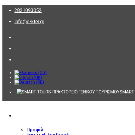
2821093052
info@e-ktel.gr
SMART 
ΕΤΑΙΡΕΙΑ
Προφίλ