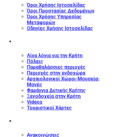
Όροι Χρήσης Ιστοσελίδας
Όροι Προστασίας Δεδομένων
Όροι Χρήσης Υπηρεσίας
Μεταφορών
Οδηγίες Χρήσης Ιστοσελίδας
ΤΟΥΡΙΣΤΙΚΟΣ ΟΔΗΓΟΣ
Λίγα λόγια για την Κρήτη
Πόλεις
Παραθαλάσσιες περιοχές
Περιοχές στην ενδοχώρα
Αρχαιολογικοί Χώροι-Μουσεία-
Μονές
Φαράγγια Δυτικής Κρήτης
Ξενοδοχεία στην Κρήτη
Videos
Τουριστικοί Χάρτες
ΝΕΑ
Ανακοινώσεις