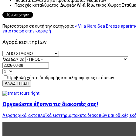
Γεύματα:
Δυνατότητα προετοιμασίας γευμάτων
Παροχές καταλύματος:
Δωρεάν Wi-fi, Ιδιωτικός Χώρος Στάθμ
Περισσότερα σε αυτή την κατηγορία:
« Villa Kiara
Sea Breeze apartme
επιστροφή στην κορυφή
Αγορά εισιτηρίων
location_on
Προβολή χάρτη διαδρομής και πληροφορίες στάσεων
ΑΝΑΖΗΤΗΣΗ
Οργανώστε έξυπνα τις διακοπές σας!
Αεροπορικά, ακτοπλοϊκά εισιτήρια,πακέτα διακοπών και οδικές εκ