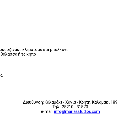
λυκουζινάκι, κλιματσμό και μπαλκόνι
η θάλασσα ή το κήπο
τα
Διευθυνση: Καλαμάκι - Χανιά - Κρήτη, Καλαμάκι 189
Τηλ.: 28210 - 31870
e-mail:
info@mariasstudios.com