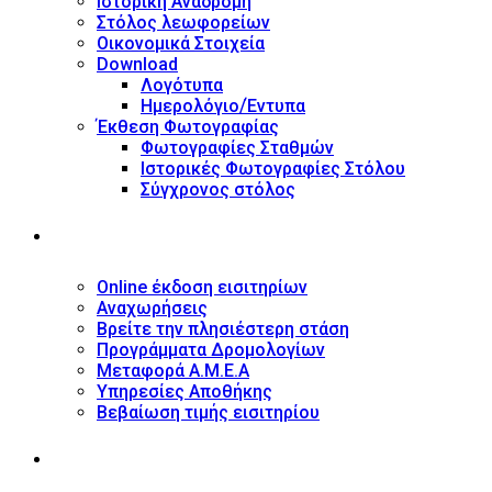
Ιστορική Αναδρομή
Στόλος λεωφορείων
Οικονομικά Στοιχεία
Download
Λογότυπα
Ημερολόγιο/Έντυπα
Έκθεση Φωτογραφίας
Φωτογραφίες Σταθμών
Ιστορικές Φωτογραφίες Στόλου
Σύγχρονος στόλος
ΥΠΗΡΕΣΙΕΣ
Online έκδοση εισιτηρίων
Αναχωρήσεις
Βρείτε την πλησιέστερη στάση
Προγράμματα Δρομολογίων
Μεταφορά Α.Μ.Ε.Α
Υπηρεσίες Αποθήκης
Βεβαίωση τιμής εισιτηρίου
ΠΛΗΡΟΦΟΡΙΕΣ