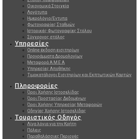
Οικονομικά Στοιχεία
Λογότυπα
Ημερολόγιο/Εντυπα
Φωτογραφίες Σταθμών
Ιστορικές Φωτογραφίες Στόλου
Σύγχρονος στόλος
Υπηρεσίες
Online έκδοση εισιτηρίων
Προγράμματα Δρομολογίων
Μεταφορά Α.Μ.Ε.Α
Υπηρεσίες Αποθήκης
Τιμοκατάλογοι Εισιτηρίων και Εκπτωτικών Καρτών
Πληροφορίες
Όροι Χρήσης Ιστοσελίδας
Όροι Προστασίας Δεδομένων
Όροι Χρήσης Υπηρεσίας Μεταφορών
Οδηγίες Χρήσης Ιστοσελίδας
Τουριστικός Οδηγός
Λίγα λόγια για την Κρήτη
Πόλεις
Παραθαλάσσιες Περιοχές