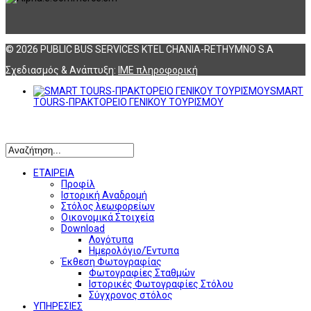
© 2026 PUBLIC BUS SERVICES KTEL CHANIA-RETHYMNO S.A
Σχεδιασμός & Ανάπτυξη:
ΙΜΕ πληροφορική
SMART
TOURS-ΠΡΑΚΤΟΡΕΙΟ ΓΕΝΙΚΟΥ ΤΟΥΡΙΣΜΟΥ
Αναζήτηση
ΕΤΑΙΡΕΙΑ
Προφίλ
Ιστορική Αναδρομή
Στόλος λεωφορείων
Οικονομικά Στοιχεία
Download
Λογότυπα
Ημερολόγιο/Έντυπα
Έκθεση Φωτογραφίας
Φωτογραφίες Σταθμών
Ιστορικές Φωτογραφίες Στόλου
Σύγχρονος στόλος
ΥΠΗΡΕΣΙΕΣ