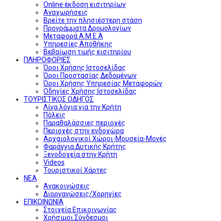
Online έκδοση εισιτηρίων
Αναχωρήσεις
Βρείτε την πλησιέστερη στάση
Προγράμματα Δρομολογίων
Μεταφορά Α.Μ.Ε.Α
Υπηρεσίες Αποθήκης
Βεβαίωση τιμής εισιτηρίου
ΠΛΗΡΟΦΟΡΙΕΣ
Όροι Χρήσης Ιστοσελίδας
Όροι Προστασίας Δεδομένων
Όροι Χρήσης Υπηρεσίας Μεταφορών
Οδηγίες Χρήσης Ιστοσελίδας
ΤΟΥΡΙΣΤΙΚΟΣ ΟΔΗΓΟΣ
Λίγα λόγια για την Κρήτη
Πόλεις
Παραθαλάσσιες περιοχές
Περιοχές στην ενδοχώρα
Αρχαιολογικοί Χώροι-Μουσεία-Μονές
Φαράγγια Δυτικής Κρήτης
Ξενοδοχεία στην Κρήτη
Videos
Τουριστικοί Χάρτες
ΝΕΑ
Ανακοινώσεις
Διοργανώσεις/Χορηγίες
ΕΠΙΚΟΙΝΩΝΙΑ
Στοιχεία Επικοινωνίας
Χρήσιμοι Σύνδεσμοι