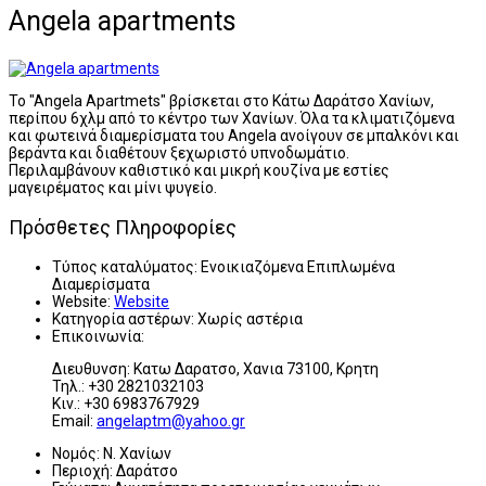
Angela apartments
To "Angela Apartmets" βρίσκεται στο Κάτω Δαράτσο Χανίων,
περίπου 6χλμ από το κέντρο των Χανίων. Όλα τα κλιματιζόμενα
και φωτεινά διαμερίσματα του Angela ανοίγουν σε μπαλκόνι και
βεράντα και διαθέτουν ξεχωριστό υπνοδωμάτιο.
Περιλαμβάνουν καθιστικό και μικρή κουζίνα με εστίες
μαγειρέματος και μίνι ψυγείο.
Πρόσθετες Πληροφορίες
Τύπος καταλύματος:
Ενοικιαζόμενα Επιπλωμένα
Διαμερίσματα
Website:
Website
Κατηγορία αστέρων:
Χωρίς αστέρια
Επικοινωνία:
Διευθυνση: Κατω Δαρατσο, Χανια 73100, Κρητη
Τηλ.: +30 2821032103
Κιν.: +30 6983767929
Email:
angelaptm@yahoo.gr
Νομός:
Ν. Χανίων
Περιοχή:
Δαράτσο