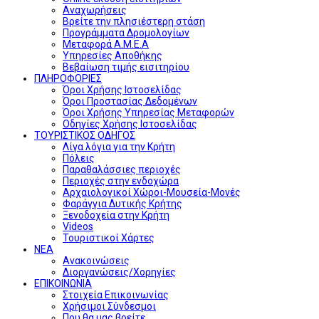
Αναχωρήσεις
Βρείτε την πλησιέστερη στάση
Προγράμματα Δρομολογίων
Μεταφορά Α.Μ.Ε.Α
Υπηρεσίες Αποθήκης
Βεβαίωση τιμής εισιτηρίου
ΠΛΗΡΟΦΟΡΙΕΣ
Όροι Χρήσης Ιστοσελίδας
Όροι Προστασίας Δεδομένων
Όροι Χρήσης Υπηρεσίας Μεταφορών
Οδηγίες Χρήσης Ιστοσελίδας
ΤΟΥΡΙΣΤΙΚΟΣ ΟΔΗΓΟΣ
Λίγα λόγια για την Κρήτη
Πόλεις
Παραθαλάσσιες περιοχές
Περιοχές στην ενδοχώρα
Αρχαιολογικοί Χώροι-Μουσεία-Μονές
Φαράγγια Δυτικής Κρήτης
Ξενοδοχεία στην Κρήτη
Videos
Τουριστικοί Χάρτες
ΝΕΑ
Ανακοινώσεις
Διοργανώσεις/Χορηγίες
ΕΠΙΚΟΙΝΩΝΙΑ
Στοιχεία Επικοινωνίας
Χρήσιμοι Σύνδεσμοι
Που θα μας βρείτε