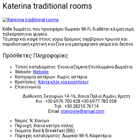
Katerina traditional rooms
Κάθε δωμάτιο, που προσφέρει δωρεάν Wi-Fi, διαθέτει κλιματισμό,
τηλεόραση και ψυγείο.
Τα μπαρ και καφέ στους γύρω δρόμους σερβίρουν πρωινό και
παραδοσιακή κρητική κουζίνα για μεσημεριανό γεύμα και δείπνο.
Πρόσθετες Πληροφορίες
Τύπος καταλύματος:
Ενοικιαζόμενα Επιπλωμένα Δωμάτια
Website:
Website
Κατηγορία αστέρων:
Χωρίς αστέρια
Κρατήσεις:
Κάντε κλίκ για κρατήσεις
Επικοινωνία:
Διεθυνση: Σκουφών 14-16, Χανιά Παλιό Λιμάνι, Κρητη
Κιν.: +30 6976 700 428 +30 6977 783 058
Τηλ.: +30 28210 76114
Email:
staycrete@gmail.com
Νομός:
Ν. Χανίων
Περιοχή:
Χανιά κέντρο πόλης
Γεύματα:
Bed & Breakfast (BB)
Παροχές καταλύματος:
Δωρεάν Wi-fi, Καφετέρια