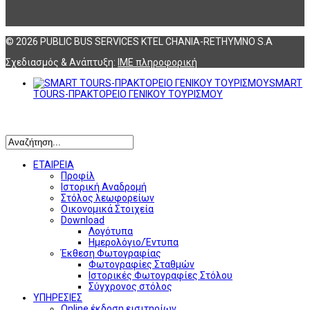
© 2026 PUBLIC BUS SERVICES KTEL CHANIA-RETHYMNO S.A
Σχεδιασμός & Ανάπτυξη:
ΙΜΕ πληροφορική
SMART
TOURS-ΠΡΑΚΤΟΡΕΙΟ ΓΕΝΙΚΟΥ ΤΟΥΡΙΣΜΟΥ
Αναζήτηση
ΕΤΑΙΡΕΙΑ
Προφίλ
Ιστορική Αναδρομή
Στόλος λεωφορείων
Οικονομικά Στοιχεία
Download
Λογότυπα
Ημερολόγιο/Έντυπα
Έκθεση Φωτογραφίας
Φωτογραφίες Σταθμών
Ιστορικές Φωτογραφίες Στόλου
Σύγχρονος στόλος
ΥΠΗΡΕΣΙΕΣ
Online έκδοση εισιτηρίων