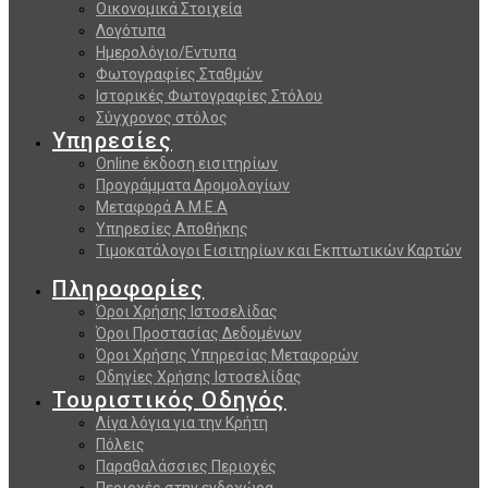
Οικονομικά Στοιχεία
Λογότυπα
Ημερολόγιο/Εντυπα
Φωτογραφίες Σταθμών
Ιστορικές Φωτογραφίες Στόλου
Σύγχρονος στόλος
Υπηρεσίες
Online έκδοση εισιτηρίων
Προγράμματα Δρομολογίων
Μεταφορά Α.Μ.Ε.Α
Υπηρεσίες Αποθήκης
Τιμοκατάλογοι Εισιτηρίων και Εκπτωτικών Καρτών
Πληροφορίες
Όροι Χρήσης Ιστοσελίδας
Όροι Προστασίας Δεδομένων
Όροι Χρήσης Υπηρεσίας Μεταφορών
Οδηγίες Χρήσης Ιστοσελίδας
Τουριστικός Οδηγός
Λίγα λόγια για την Κρήτη
Πόλεις
Παραθαλάσσιες Περιοχές
Περιοχές στην ενδοχώρα