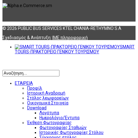
© 2026 PUBLIC BUS SERVICES KTEL CHANIA-RETHYMNO S.A
Σχεδιασμός & Ανάπτυξη:
ΙΜΕ πληροφορική
SMART
TOURS-ΠΡΑΚΤΟΡΕΙΟ ΓΕΝΙΚΟΥ ΤΟΥΡΙΣΜΟΥ
Αναζήτηση
ΕΤΑΙΡΕΙΑ
Προφίλ
Ιστορική Αναδρομή
Στόλος λεωφορείων
Οικονομικά Στοιχεία
Download
Λογότυπα
Ημερολόγιο/Έντυπα
Έκθεση Φωτογραφίας
Φωτογραφίες Σταθμών
Ιστορικές Φωτογραφίες Στόλου
Σύγχρονος στόλος