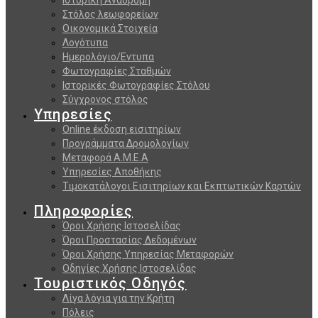
Στόλος λεωφορείων
Οικονομικά Στοιχεία
Λογότυπα
Ημερολόγιο/Εντυπα
Φωτογραφίες Σταθμών
Ιστορικές Φωτογραφίες Στόλου
Σύγχρονος στόλος
Υπηρεσίες
Online έκδοση εισιτηρίων
Προγράμματα Δρομολογίων
Μεταφορά Α.Μ.Ε.Α
Υπηρεσίες Αποθήκης
Τιμοκατάλογοι Εισιτηρίων και Εκπτωτικών Καρτών
Πληροφορίες
Όροι Χρήσης Ιστοσελίδας
Όροι Προστασίας Δεδομένων
Όροι Χρήσης Υπηρεσίας Μεταφορών
Οδηγίες Χρήσης Ιστοσελίδας
Τουριστικός Οδηγός
Λίγα λόγια για την Κρήτη
Πόλεις