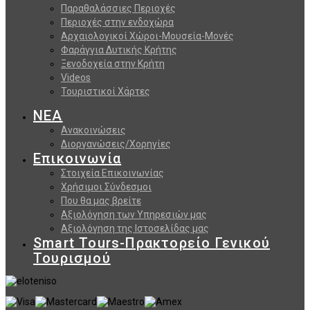
Παραθαλάσσιες Περιοχές
Περιοχές στην ενδοχώρα
Αρχαιολογικοί Χώροι-Μουσεία-Μονές
Φαράγγια Δυτικής Κρήτης
Ξενοδοχεία στην Κρήτη
Videos
Τουριστικοί Χάρτες
ΝΕΑ
Ανακοινώσεις
Διοργανώσεις/Χορηγίες
Επικοινωνία
Στοιχεία Επικοινωνίας
Χρήσιμοι Σύνδεσμοι
Που θα μας βρείτε
Αξιολόγηση των Υπηρεσιών μας
Αξιολόγηση της Ιστοσελίδας μας
Smart Tours-Πρακτορείο Γενικού
Τουρισμού