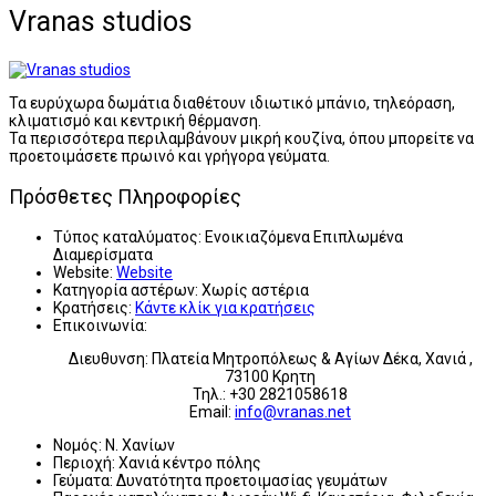
Vranas studios
Τα ευρύχωρα δωμάτια διαθέτουν ιδιωτικό μπάνιο, τηλεόραση,
κλιματισμό και κεντρική θέρμανση.
Τα περισσότερα περιλαμβάνουν μικρή κουζίνα, όπου μπορείτε να
προετοιμάσετε πρωινό και γρήγορα γεύματα.
Πρόσθετες Πληροφορίες
Τύπος καταλύματος:
Ενοικιαζόμενα Επιπλωμένα
Διαμερίσματα
Website:
Website
Κατηγορία αστέρων:
Χωρίς αστέρια
Κρατήσεις:
Κάντε κλίκ για κρατήσεις
Επικοινωνία:
Διευθυνση: Πλατεία Μητροπόλεως & Αγίων Δέκα, Χανιά ,
73100 Κρητη
Τηλ.: +30 2821058618
Email:
info@vranas.net
Νομός:
Ν. Χανίων
Περιοχή:
Χανιά κέντρο πόλης
Γεύματα:
Δυνατότητα προετοιμασίας γευμάτων