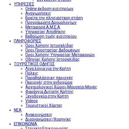
ΥΠΗΡΕΣΙΕΣ
Online έκδοση εισιτηρίων
Αναχωρήσεις
Βρείτε την πλησιέστερη στάση
Προγράμματα Δρομολογίων
Μεταφορά Α.Μ.Ε.Α
Υπηρεσίες Αποθήκης
Βεβαίωση τιμής εισιτηρίου
ΠΛΗΡΟΦΟΡΙΕΣ
Όροι Χρήσης Ιστοσελίδας
Όροι Προστασίας Δεδομένων
Όροι Χρήσης Υπηρεσίας Μεταφορών
Οδηγίες Χρήσης Ιστοσελίδας
ΤΟΥΡΙΣΤΙΚΟΣ ΟΔΗΓΟΣ
Λίγα λόγια για την Κρήτη
Πόλεις
Παραθαλάσσιες περιοχές
Περιοχές στην ενδοχώρα
Αρχαιολογικοί Χώροι-Μουσεία-Μονές
Φαράγγια Δυτικής Κρήτης
Ξενοδοχεία στην Κρήτη
Videos
Τουριστικοί Χάρτες
ΝΕΑ
Ανακοινώσεις
Διοργανώσεις/Χορηγίες
ΕΠΙΚΟΙΝΩΝΙΑ
Στοιχεία Επικοινωνίας