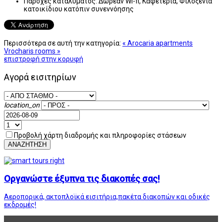
Παροχές καταλύματος:
Δωρεάν Wi-fi, Καφετέρια, Φιλοξενία
κατοικίδιου κατόπιν συνεννόησης
Περισσότερα σε αυτή την κατηγορία:
« Arocaria apartments
Vrocharis rooms »
επιστροφή στην κορυφή
Αγορά εισιτηρίων
location_on
Προβολή χάρτη διαδρομής και πληροφορίες στάσεων
ΑΝΑΖΗΤΗΣΗ
Οργανώστε έξυπνα τις διακοπές σας!
Αεροπορικά, ακτοπλοϊκά εισιτήρια,πακέτα διακοπών και οδικές
εκδρομές!