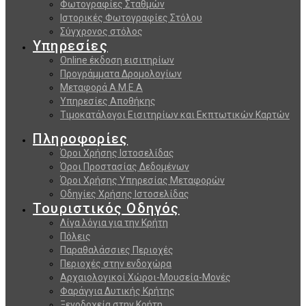
Φωτογραφίες Σταθμών
Ιστορικές Φωτογραφίες Στόλου
Σύγχρονος στόλος
Υπηρεσίες
Online έκδοση εισιτηρίων
Προγράμματα Δρομολογίων
Μεταφορά Α.Μ.Ε.Α
Υπηρεσίες Αποθήκης
Τιμοκατάλογοι Εισιτηρίων και Εκπτωτικών Καρτών
Πληροφορίες
Όροι Χρήσης Ιστοσελίδας
Όροι Προστασίας Δεδομένων
Όροι Χρήσης Υπηρεσίας Μεταφορών
Οδηγίες Χρήσης Ιστοσελίδας
Τουριστικός Οδηγός
Λίγα λόγια για την Κρήτη
Πόλεις
Παραθαλάσσιες Περιοχές
Περιοχές στην ενδοχώρα
Αρχαιολογικοί Χώροι-Μουσεία-Μονές
Φαράγγια Δυτικής Κρήτης
Ξενοδοχεία στην Κρήτη