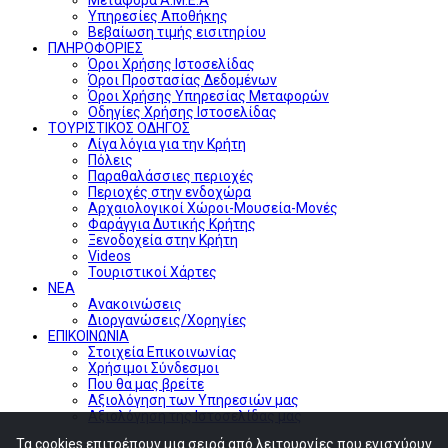
Υπηρεσίες Αποθήκης
Βεβαίωση τιμής εισιτηρίου
ΠΛΗΡΟΦΟΡΙΕΣ
Όροι Χρήσης Ιστοσελίδας
Όροι Προστασίας Δεδομένων
Όροι Χρήσης Υπηρεσίας Μεταφορών
Οδηγίες Χρήσης Ιστοσελίδας
ΤΟΥΡΙΣΤΙΚΟΣ ΟΔΗΓΟΣ
Λίγα λόγια για την Κρήτη
Πόλεις
Παραθαλάσσιες περιοχές
Περιοχές στην ενδοχώρα
Αρχαιολογικοί Χώροι-Μουσεία-Μονές
Φαράγγια Δυτικής Κρήτης
Ξενοδοχεία στην Κρήτη
Videos
Τουριστικοί Χάρτες
ΝΕΑ
Ανακοινώσεις
Διοργανώσεις/Χορηγίες
ΕΠΙΚΟΙΝΩΝΙΑ
Στοιχεία Επικοινωνίας
Χρήσιμοι Σύνδεσμοι
Που θα μας βρείτε
Αξιολόγηση των Υπηρεσιών μας
Αξιολόγηση της Ιστοσελίδας μας
Τα cookies επιτρέπουν μια σειρά από λειτουργίες που ενισχύουν