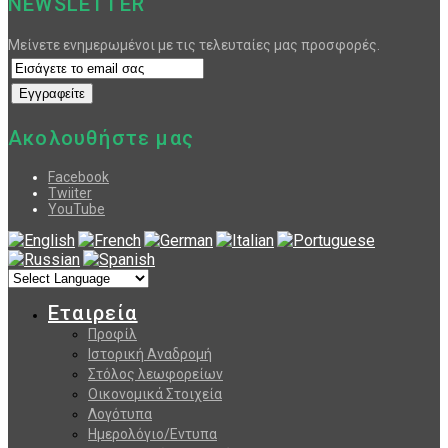
NEWSLETTER
Μείνετε ενημερωμένοι με τις τελευταίες μας προσφορές.
Ακολουθήστε μας
Facebook
Twiiter
YouTube
Εταιρεία
Προφίλ
Ιστορική Αναδρομή
Στόλος λεωφορείων
Οικονομικά Στοιχεία
Λογότυπα
Ημερολόγιο/Εντυπα