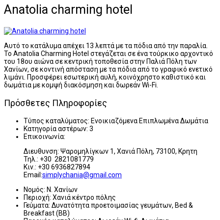
Anatolia charming hotel
Αυτό το κατάλυμα απέχει 13 λεπτά με τα πόδια από την παραλία.
Το Anatolia Charming Hotel στεγάζεται σε ένα τούρκικο αρχοντικό
του 18ου αιώνα σε κεντρική τοποθεσία στην Παλιά Πόλη των
Χανίων, σε κοντινή απόσταση με τα πόδια από το γραφικό ενετικό
λιμάνι. Προσφέρει εσωτερική αυλή, κοινόχρηστο καθιστικό και
δωμάτια με κομψή διακόσμηση και δωρεάν Wi-Fi.
Πρόσθετες Πληροφορίες
Τύπος καταλύματος:
Ενοικιαζόμενα Επιπλωμένα Δωμάτια
Κατηγορία αστέρων:
3
Επικοινωνία:
Διευθυνση: Ψαρομηλίγκων 1, Χανιά Πόλη, 73100, Κρητη
Τηλ.: +30 2821081779
Κιν.: +30 6936827894
Email:
simplychania@gmail.com
Νομός:
Ν. Χανίων
Περιοχή:
Χανιά κέντρο πόλης
Γεύματα:
Δυνατότητα προετοιμασίας γευμάτων, Bed &
Breakfast (BB)