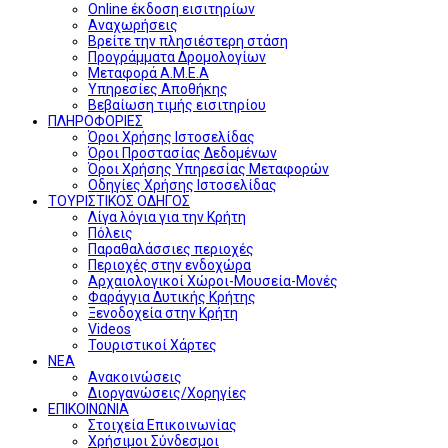
Online έκδοση εισιτηρίων
Αναχωρήσεις
Βρείτε την πλησιέστερη στάση
Προγράμματα Δρομολογίων
Μεταφορά Α.Μ.Ε.Α
Υπηρεσίες Αποθήκης
Βεβαίωση τιμής εισιτηρίου
ΠΛΗΡΟΦΟΡΙΕΣ
Όροι Χρήσης Ιστοσελίδας
Όροι Προστασίας Δεδομένων
Όροι Χρήσης Υπηρεσίας Μεταφορών
Οδηγίες Χρήσης Ιστοσελίδας
ΤΟΥΡΙΣΤΙΚΟΣ ΟΔΗΓΟΣ
Λίγα λόγια για την Κρήτη
Πόλεις
Παραθαλάσσιες περιοχές
Περιοχές στην ενδοχώρα
Αρχαιολογικοί Χώροι-Μουσεία-Μονές
Φαράγγια Δυτικής Κρήτης
Ξενοδοχεία στην Κρήτη
Videos
Τουριστικοί Χάρτες
ΝΕΑ
Ανακοινώσεις
Διοργανώσεις/Χορηγίες
ΕΠΙΚΟΙΝΩΝΙΑ
Στοιχεία Επικοινωνίας
Χρήσιμοι Σύνδεσμοι