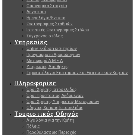
Οικονομικά Στοιχεία
Λογότυπα
Ημερολόγιο/Εντυπα
Φωτογραφίες Σταθμών
Ιστορικές Φωτογραφίες Στόλου
Σύγχρονος στόλος
Υπηρεσίες
Online έκδοση εισιτηρίων
Προγράμματα Δρομολογίων
Μεταφορά Α.Μ.Ε.Α
Υπηρεσίες Αποθήκης
Τιμοκατάλογοι Εισιτηρίων και Εκπτωτικών Καρτών
Πληροφορίες
Όροι Χρήσης Ιστοσελίδας
Όροι Προστασίας Δεδομένων
Όροι Χρήσης Υπηρεσίας Μεταφορών
Οδηγίες Χρήσης Ιστοσελίδας
Τουριστικός Οδηγός
Λίγα λόγια για την Κρήτη
Πόλεις
Παραθαλάσσιες Περιοχές