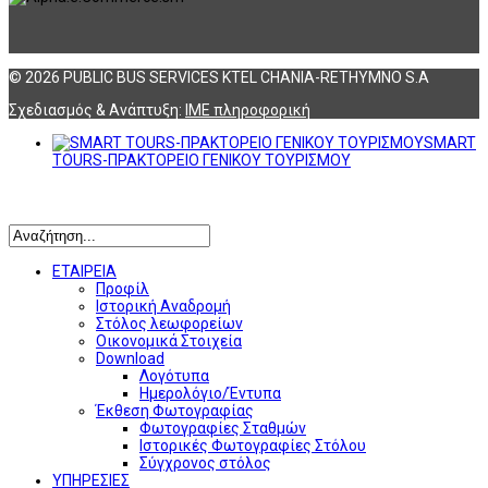
© 2026 PUBLIC BUS SERVICES KTEL CHANIA-RETHYMNO S.A
Σχεδιασμός & Ανάπτυξη:
ΙΜΕ πληροφορική
SMART
TOURS-ΠΡΑΚΤΟΡΕΙΟ ΓΕΝΙΚΟΥ ΤΟΥΡΙΣΜΟΥ
Αναζήτηση
ΕΤΑΙΡΕΙΑ
Προφίλ
Ιστορική Αναδρομή
Στόλος λεωφορείων
Οικονομικά Στοιχεία
Download
Λογότυπα
Ημερολόγιο/Έντυπα
Έκθεση Φωτογραφίας
Φωτογραφίες Σταθμών
Ιστορικές Φωτογραφίες Στόλου
Σύγχρονος στόλος
ΥΠΗΡΕΣΙΕΣ