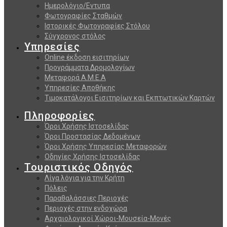
Ημερολόγιο/Εντυπα
Φωτογραφίες Σταθμών
Ιστορικές Φωτογραφίες Στόλου
Σύγχρονος στόλος
Υπηρεσίες
Online έκδοση εισιτηρίων
Προγράμματα Δρομολογίων
Μεταφορά Α.Μ.Ε.Α
Υπηρεσίες Αποθήκης
Τιμοκατάλογοι Εισιτηρίων και Εκπτωτικών Καρτών
Πληροφορίες
Όροι Χρήσης Ιστοσελίδας
Όροι Προστασίας Δεδομένων
Όροι Χρήσης Υπηρεσίας Μεταφορών
Οδηγίες Χρήσης Ιστοσελίδας
Τουριστικός Οδηγός
Λίγα λόγια για την Κρήτη
Πόλεις
Παραθαλάσσιες Περιοχές
Περιοχές στην ενδοχώρα
Αρχαιολογικοί Χώροι-Μουσεία-Μονές