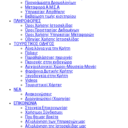
Προγράμματα Δρομολογίων
Μεταφορά Α.Μ.Ε.Α
Υπηρεσίες Αποθήκης
Βεβαίωση τιμής εισιτηρίου
ΠΛΗΡΟΦΟΡΙΕΣ
Όροι Χρήσης Ιστοσελίδας
Όροι Προστασίας Δεδομένων
Όροι Χρήσης Υπηρεσίας Μεταφορών
Οδηγίες Χρήσης Ιστοσελίδας
ΤΟΥΡΙΣΤΙΚΟΣ ΟΔΗΓΟΣ
Λίγα λόγια για την Κρήτη
Πόλεις
Παραθαλάσσιες περιοχές
Περιοχές στην ενδοχώρα
Αρχαιολογικοί Χώροι-Μουσεία-Μονές
Φαράγγια Δυτικής Κρήτης
Ξενοδοχεία στην Κρήτη
Videos
Τουριστικοί Χάρτες
ΝΕΑ
Ανακοινώσεις
Διοργανώσεις/Χορηγίες
ΕΠΙΚΟΙΝΩΝΙΑ
Στοιχεία Επικοινωνίας
Χρήσιμοι Σύνδεσμοι
Που θα μας βρείτε
Αξιολόγηση των Υπηρεσιών μας
Αξιολόγηση της Ιστοσελίδας μας