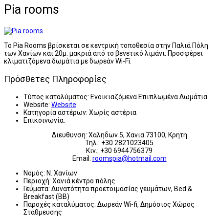
Pia rooms
Το Pia Rooms βρίσκεται σε κεντρική τοποθεσία στην Παλιά Πόλη
των Χανίων και 20μ. μακριά από το βενετικό λιμάνι. Προσφέρει
κλιματιζόμενα δωμάτια με δωρεάν Wi-Fi.
Πρόσθετες Πληροφορίες
Τύπος καταλύματος:
Ενοικιαζόμενα Επιπλωμένα Δωμάτια
Website:
Website
Κατηγορία αστέρων:
Χωρίς αστέρια
Επικοινωνία:
Διευθυνση: Χαληδων 5, Χανια 73100, Κρητη
Τηλ.: +30 2821023405
Κιν.: +30 6944756379
Email:
roomspia@hotmail.com
Νομός:
Ν. Χανίων
Περιοχή:
Χανιά κέντρο πόλης
Γεύματα:
Δυνατότητα προετοιμασίας γευμάτων, Bed &
Breakfast (BB)
Παροχές καταλύματος:
Δωρεάν Wi-fi, Δημόσιος Χώρος
Στάθμευσης