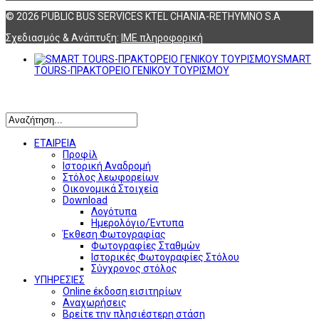
© 2026 PUBLIC BUS SERVICES KTEL CHANIA-RETHYMNO S.A
Σχεδιασμός & Ανάπτυξη:
ΙΜΕ πληροφορική
SMART
TOURS-ΠΡΑΚΤΟΡΕΙΟ ΓΕΝΙΚΟΥ ΤΟΥΡΙΣΜΟΥ
Αναζήτηση
ΕΤΑΙΡΕΙΑ
Προφίλ
Ιστορική Αναδρομή
Στόλος λεωφορείων
Οικονομικά Στοιχεία
Download
Λογότυπα
Ημερολόγιο/Έντυπα
Έκθεση Φωτογραφίας
Φωτογραφίες Σταθμών
Ιστορικές Φωτογραφίες Στόλου
Σύγχρονος στόλος
ΥΠΗΡΕΣΙΕΣ
Online έκδοση εισιτηρίων
Αναχωρήσεις
Βρείτε την πλησιέστερη στάση