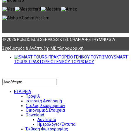
© 2026 PUBLIC BUS SERVICES KTEL CHANIA-RETHYMNO S.A
Σχεδιασμός & Ανάπτυξη:
ΙΜΕ πληροφορική
SMART
TOURS-ΠΡΑΚΤΟΡΕΙΟ ΓΕΝΙΚΟΥ ΤΟΥΡΙΣΜΟΥ
Αναζήτηση
ΕΤΑΙΡΕΙΑ
Προφίλ
Ιστορική Αναδρομή
Στόλος λεωφορείων
Οικονομικά Στοιχεία
Download
Λογότυπα
Ημερολόγιο/Έντυπα
Έκθεση Φωτογραφίας