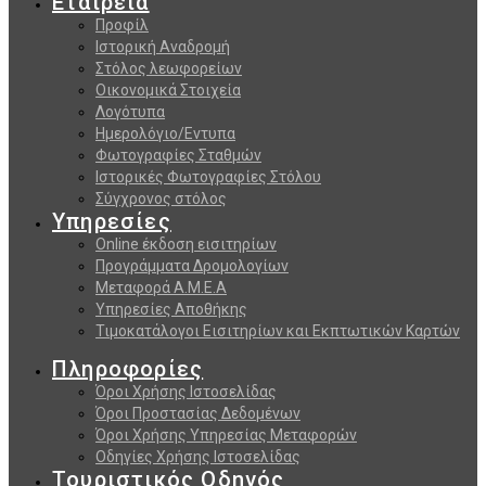
Εταιρεία
Προφίλ
Ιστορική Αναδρομή
Στόλος λεωφορείων
Οικονομικά Στοιχεία
Λογότυπα
Ημερολόγιο/Εντυπα
Φωτογραφίες Σταθμών
Ιστορικές Φωτογραφίες Στόλου
Σύγχρονος στόλος
Υπηρεσίες
Online έκδοση εισιτηρίων
Προγράμματα Δρομολογίων
Μεταφορά Α.Μ.Ε.Α
Υπηρεσίες Αποθήκης
Τιμοκατάλογοι Εισιτηρίων και Εκπτωτικών Καρτών
Πληροφορίες
Όροι Χρήσης Ιστοσελίδας
Όροι Προστασίας Δεδομένων
Όροι Χρήσης Υπηρεσίας Μεταφορών
Οδηγίες Χρήσης Ιστοσελίδας
Τουριστικός Οδηγός