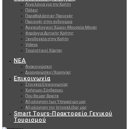
Λίγα λόγια για την Κρήτη
Πόλεις
Παραθαλάσσιες Περιοχές
Περιοχές στην ενδοχώρα
Αρχαιολογικοί Χώροι-Μουσεία-Μονές
Φαράγγια Δυτικής Κρήτης
Ξενοδοχεία στην Κρήτη
Videos
Τουριστικοί Χάρτες
ΝΕΑ
Ανακοινώσεις
Διοργανώσεις/Χορηγίες
Επικοινωνία
Στοιχεία Επικοινωνίας
Χρήσιμοι Σύνδεσμοι
Που θα μας βρείτε
Αξιολόγηση των Υπηρεσιών μας
Αξιολόγηση της Ιστοσελίδας μας
Smart Tours-Πρακτορείο Γενικού
Τουρισμού