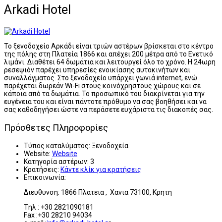
Arkadi Hotel
Το ξενοδοχείο Αρκάδι είναι τριών αστέρων βρίσκεται στο κέντρο
της πόλης στη Πλατεία 1866 και απέχει 200 μέτρα από το Ενετικό
λιμάνι. Διαθέτει 64 δωμάτια και λειτουργεί όλο το χρόνο. Η 24ωρη
ρεσεψιόν παρέχει υπηρεσίες ενοικίασης αυτοκινήτων και
συναλλάγματος. Στο ξενοδοχείο υπάρχει γωνιά internet, ενώ
παρέχεται δωρεάν Wi-Fi στους κοινόχρηστους χώρους και σε
κάποια από τα δωμάτια. Το προσωπικό του διακρίνεται για την
ευγένεια του και είναι πάντοτε πρόθυμο να σας βοηθήσει και να
σας καθοδηγήσει ώστε να περάσετε ευχάριστα τις διακοπές σας.
Πρόσθετες Πληροφορίες
Τύπος καταλύματος:
Ξενοδοχεία
Website:
Website
Κατηγορία αστέρων:
3
Κρατήσεις:
Κάντε κλίκ για κρατήσεις
Επικοινωνία:
Διευθυνση: 1866 Πλατεια , Χανια 73100, Κρητη
Tηλ : +30 2821090181
Fax :+30 28210 94034