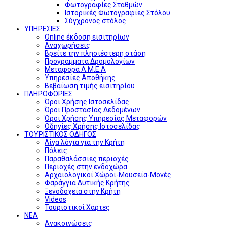
Φωτογραφίες Σταθμών
Ιστορικές Φωτογραφίες Στόλου
Σύγχρονος στόλος
ΥΠΗΡΕΣΙΕΣ
Online έκδοση εισιτηρίων
Αναχωρήσεις
Βρείτε την πλησιέστερη στάση
Προγράμματα Δρομολογίων
Μεταφορά Α.Μ.Ε.Α
Υπηρεσίες Αποθήκης
Βεβαίωση τιμής εισιτηρίου
ΠΛΗΡΟΦΟΡΙΕΣ
Όροι Χρήσης Ιστοσελίδας
Όροι Προστασίας Δεδομένων
Όροι Χρήσης Υπηρεσίας Μεταφορών
Οδηγίες Χρήσης Ιστοσελίδας
ΤΟΥΡΙΣΤΙΚΟΣ ΟΔΗΓΟΣ
Λίγα λόγια για την Κρήτη
Πόλεις
Παραθαλάσσιες περιοχές
Περιοχές στην ενδοχώρα
Αρχαιολογικοί Χώροι-Μουσεία-Μονές
Φαράγγια Δυτικής Κρήτης
Ξενοδοχεία στην Κρήτη
Videos
Τουριστικοί Χάρτες
ΝΕΑ
Ανακοινώσεις