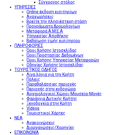
Σύγχρονος στόλος
ΥΠΗΡΕΣΙΕΣ
Online έκδοση εισιτηρίων
Αναχωρήσεις
Βρείτε την πλησιέστερη στάση
Προγράμματα Δρομολογίων
Μεταφορά Α.Μ.Ε.Α
Υπηρεσίες Αποθήκης
Βεβαίωση τιμής εισιτηρίου
ΠΛΗΡΟΦΟΡΙΕΣ
Όροι Χρήσης Ιστοσελίδας
Όροι Προστασίας Δεδομένων
Όροι Χρήσης Υπηρεσίας Μεταφορών
Οδηγίες Χρήσης Ιστοσελίδας
ΤΟΥΡΙΣΤΙΚΟΣ ΟΔΗΓΟΣ
Λίγα λόγια για την Κρήτη
Πόλεις
Παραθαλάσσιες περιοχές
Περιοχές στην ενδοχώρα
Αρχαιολογικοί Χώροι-Μουσεία-Μονές
Φαράγγια Δυτικής Κρήτης
Ξενοδοχεία στην Κρήτη
Videos
Τουριστικοί Χάρτες
ΝΕΑ
Ανακοινώσεις
Διοργανώσεις/Χορηγίες
ΕΠΙΚΟΙΝΩΝΙΑ