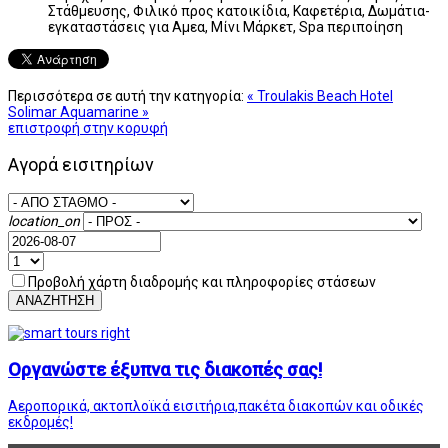
Στάθμευσης, Φιλικό προς κατοικίδια, Καφετέρια, Δωμάτια-
εγκαταστάσεις για Αμεα, Μίνι Μάρκετ, Spa περιποίηση
Περισσότερα σε αυτή την κατηγορία:
« Troulakis Beach Hotel
Solimar Aquamarine »
επιστροφή στην κορυφή
Αγορά εισιτηρίων
location_on
Προβολή χάρτη διαδρομής και πληροφορίες στάσεων
ΑΝΑΖΗΤΗΣΗ
Οργανώστε έξυπνα τις διακοπές σας!
Αεροπορικά, ακτοπλοϊκά εισιτήρια,πακέτα διακοπών και οδικές
εκδρομές!