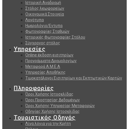
Ιστορική Αναδρομή
Στόλος λεωφορείων
Οικονομικά Στοιχεία
Λογότυπα
Ημερολόγιο/Εντυπα
Φωτογραφίες Σταθμών
Ιστορικές Φωτογραφίες Στόλου
Σύγχρονος στόλος
Υπηρεσίες
Online έκδοση εισιτηρίων
Προγράμματα Δρομολογίων
Μεταφορά Α.Μ.Ε.Α
Υπηρεσίες Αποθήκης
Τιμοκατάλογοι Εισιτηρίων και Εκπτωτικών Καρτών
Πληροφορίες
Όροι Χρήσης Ιστοσελίδας
Όροι Προστασίας Δεδομένων
Όροι Χρήσης Υπηρεσίας Μεταφορών
Οδηγίες Χρήσης Ιστοσελίδας
Τουριστικός Οδηγός
Λίγα λόγια για την Κρήτη