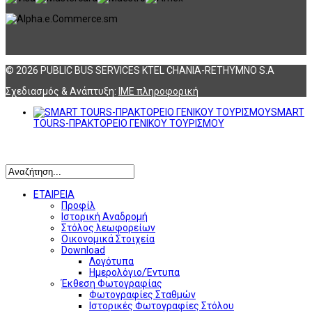
© 2026 PUBLIC BUS SERVICES KTEL CHANIA-RETHYMNO S.A
Σχεδιασμός & Ανάπτυξη:
ΙΜΕ πληροφορική
SMART
TOURS-ΠΡΑΚΤΟΡΕΙΟ ΓΕΝΙΚΟΥ ΤΟΥΡΙΣΜΟΥ
Αναζήτηση
ΕΤΑΙΡΕΙΑ
Προφίλ
Ιστορική Αναδρομή
Στόλος λεωφορείων
Οικονομικά Στοιχεία
Download
Λογότυπα
Ημερολόγιο/Έντυπα
Έκθεση Φωτογραφίας
Φωτογραφίες Σταθμών
Ιστορικές Φωτογραφίες Στόλου