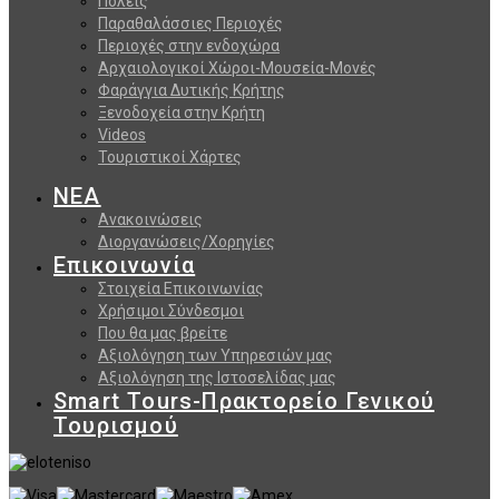
Πόλεις
Παραθαλάσσιες Περιοχές
Περιοχές στην ενδοχώρα
Αρχαιολογικοί Χώροι-Μουσεία-Μονές
Φαράγγια Δυτικής Κρήτης
Ξενοδοχεία στην Κρήτη
Videos
Τουριστικοί Χάρτες
ΝΕΑ
Ανακοινώσεις
Διοργανώσεις/Χορηγίες
Επικοινωνία
Στοιχεία Επικοινωνίας
Χρήσιμοι Σύνδεσμοι
Που θα μας βρείτε
Αξιολόγηση των Υπηρεσιών μας
Αξιολόγηση της Ιστοσελίδας μας
Smart Tours-Πρακτορείο Γενικού
Τουρισμού