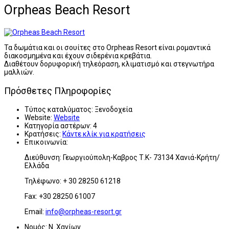
Orpheas Beach Resort
Τα δωμάτια και οι σουίτες στο Orpheas Resort είναι ρομαντικά
διακοσμημένα και έχουν σιδερένια κρεβάτια.
Διαθέτουν δορυφορική τηλεόραση, κλιματισμό και στεγνωτήρα
μαλλιών.
Πρόσθετες Πληροφορίες
Τύπος καταλύματος:
Ξενοδοχεία
Website:
Website
Κατηγορία αστέρων:
4
Κρατήσεις:
Κάντε κλίκ για κρατήσεις
Επικοινωνία:
Διεύθυνση: Γεωργιούπολη-Καβρος Τ.Κ- 73134 Χανιά-Κρήτη/
Ελλάδα
Τηλέφωνο: + 30 28250 61218
Fax: +30 28250 61007
Email:
info@orpheas-resort.gr
Νομός:
Ν. Χανίων