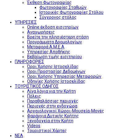
Έκθεση Φωτογραφίας
Φωτογραφίες Σταθμών
Ιστορικές Φωτογραφίες Στόλου
Σύγχρονος στόλος
ΥΠΗΡΕΣΙΕΣ
Online έκδοση εισιτηρίων
Αναχωρήσεις
Βρείτε την πλησιέστερη στάση
Προγράμματα Δρομολογίων
Μεταφορά Α.Μ.Ε.Α
Υπηρεσίες Αποθήκης
Βεβαίωση τιμής εισιτηρίου
ΠΛΗΡΟΦΟΡΙΕΣ
Όροι Χρήσης Ιστοσελίδας
Όροι Προστασίας Δεδομένων
Όροι Χρήσης Υπηρεσίας Μεταφορών
Οδηγίες Χρήσης Ιστοσελίδας
ΤΟΥΡΙΣΤΙΚΟΣ ΟΔΗΓΟΣ
Λίγα λόγια για την Κρήτη
Πόλεις
Παραθαλάσσιες περιοχές
Περιοχές στην ενδοχώρα
Αρχαιολογικοί Χώροι-Μουσεία-Μονές
Φαράγγια Δυτικής Κρήτης
Ξενοδοχεία στην Κρήτη
Videos
Τουριστικοί Χάρτες
ΝΕΑ