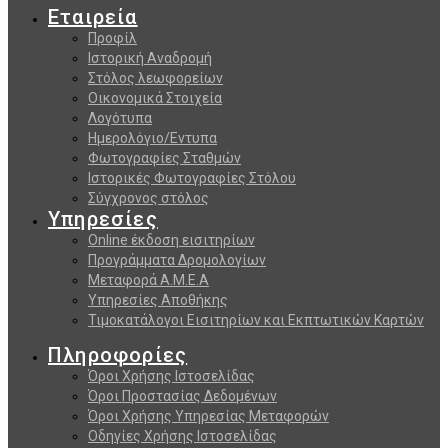
Εταιρεία
Προφίλ
Ιστορική Αναδρομή
Στόλος λεωφορείων
Οικονομικά Στοιχεία
Λογότυπα
Ημερολόγιο/Εντυπα
Φωτογραφίες Σταθμών
Ιστορικές Φωτογραφίες Στόλου
Σύγχρονος στόλος
Υπηρεσίες
Online έκδοση εισιτηρίων
Προγράμματα Δρομολογίων
Μεταφορά Α.Μ.Ε.Α
Υπηρεσίες Αποθήκης
Τιμοκατάλογοι Εισιτηρίων και Εκπτωτικών Καρτών
Πληροφορίες
Όροι Χρήσης Ιστοσελίδας
Όροι Προστασίας Δεδομένων
Όροι Χρήσης Υπηρεσίας Μεταφορών
Οδηγίες Χρήσης Ιστοσελίδας