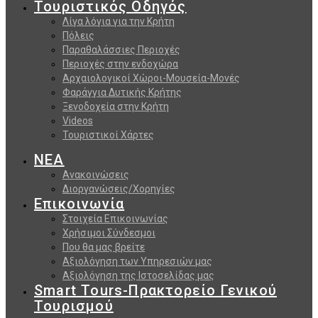
Τουριστικός Οδηγός
Λίγα λόγια για την Κρήτη
Πόλεις
Παραθαλάσσιες Περιοχές
Περιοχές στην ενδοχώρα
Αρχαιολογικοί Χώροι-Μουσεία-Μονές
Φαράγγια Δυτικής Κρήτης
Ξενοδοχεία στην Κρήτη
Videos
Τουριστικοί Χάρτες
ΝΕΑ
Ανακοινώσεις
Διοργανώσεις/Χορηγίες
Επικοινωνία
Στοιχεία Επικοινωνίας
Χρήσιμοι Σύνδεσμοι
Που θα μας βρείτε
Αξιολόγηση των Υπηρεσιών μας
Αξιολόγηση της Ιστοσελίδας μας
Smart Tours-Πρακτορείο Γενικού
Τουρισμού