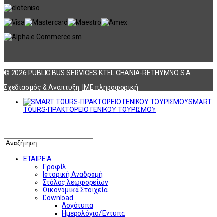
© 2026 PUBLIC BUS SERVICES KTEL CHANIA-RETHYMNO S.A
Σχεδιασμός & Ανάπτυξη:
ΙΜΕ πληροφορική
SMART
TOURS-ΠΡΑΚΤΟΡΕΙΟ ΓΕΝΙΚΟΥ ΤΟΥΡΙΣΜΟΥ
Αναζήτηση
ΕΤΑΙΡΕΙΑ
Προφίλ
Ιστορική Αναδρομή
Στόλος λεωφορείων
Οικονομικά Στοιχεία
Download
Λογότυπα
Ημερολόγιο/Έντυπα