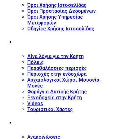
Όροι Χρήσης Ιστοσελίδας
Όροι Προστασίας Δεδομένων
Όροι Χρήσης Υπηρεσίας
Μεταφορών
Οδηγίες Χρήσης Ιστοσελίδας
ΤΟΥΡΙΣΤΙΚΟΣ ΟΔΗΓΟΣ
Λίγα λόγια για την Κρήτη
Πόλεις
Παραθαλάσσιες περιοχές
Περιοχές στην ενδοχώρα
Αρχαιολογικοί Χώροι-Μουσεία-
Μονές
Φαράγγια Δυτικής Κρήτης
Ξενοδοχεία στην Κρήτη
Videos
Τουριστικοί Χάρτες
ΝΕΑ
Ανακοινώσεις