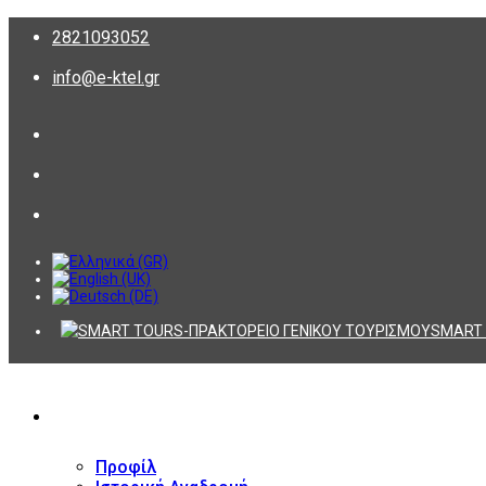
2821093052
info@e-ktel.gr
SMART 
ΕΤΑΙΡΕΙΑ
Προφίλ