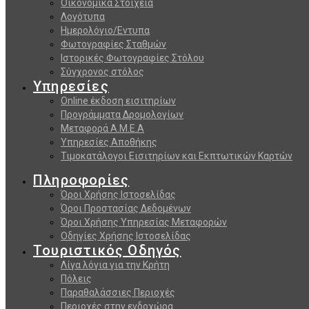
Οικονομικά Στοιχεία
Λογότυπα
Ημερολόγιο/Εντυπα
Φωτογραφίες Σταθμών
Ιστορικές Φωτογραφίες Στόλου
Σύγχρονος στόλος
Υπηρεσίες
Online έκδοση εισιτηρίων
Προγράμματα Δρομολογίων
Μεταφορά Α.Μ.Ε.Α
Υπηρεσίες Αποθήκης
Τιμοκατάλογοι Εισιτηρίων και Εκπτωτικών Καρτών
Πληροφορίες
Όροι Χρήσης Ιστοσελίδας
Όροι Προστασίας Δεδομένων
Όροι Χρήσης Υπηρεσίας Μεταφορών
Οδηγίες Χρήσης Ιστοσελίδας
Τουριστικός Οδηγός
Λίγα λόγια για την Κρήτη
Πόλεις
Παραθαλάσσιες Περιοχές
Περιοχές στην ενδοχώρα