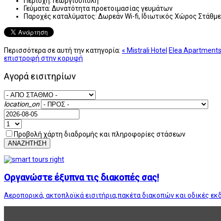
Περιοχή:
Γεωργιούπολη
Γεύματα:
Δυνατότητα προετοιμασίας γευμάτων
Παροχές καταλύματος:
Δωρεάν Wi-fi, Ιδιωτικός Χώρος Στάθμε
Περισσότερα σε αυτή την κατηγορία:
« Mistrali Hotel
Elea Apartments
επιστροφή στην κορυφή
Αγορά εισιτηρίων
location_on
Προβολή χάρτη διαδρομής και πληροφορίες στάσεων
ΑΝΑΖΗΤΗΣΗ
Οργανώστε έξυπνα τις διακοπές σας!
Αεροπορικά, ακτοπλοϊκά εισιτήρια,πακέτα διακοπών και οδικές εκ