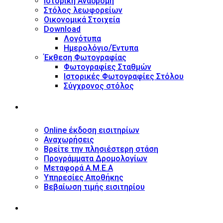
Ιστορική Αναδρομή
Στόλος λεωφορείων
Οικονομικά Στοιχεία
Download
Λογότυπα
Ημερολόγιο/Έντυπα
Έκθεση Φωτογραφίας
Φωτογραφίες Σταθμών
Ιστορικές Φωτογραφίες Στόλου
Σύγχρονος στόλος
ΥΠΗΡΕΣΙΕΣ
Online έκδοση εισιτηρίων
Αναχωρήσεις
Βρείτε την πλησιέστερη στάση
Προγράμματα Δρομολογίων
Μεταφορά Α.Μ.Ε.Α
Υπηρεσίες Αποθήκης
Βεβαίωση τιμής εισιτηρίου
ΠΛΗΡΟΦΟΡΙΕΣ