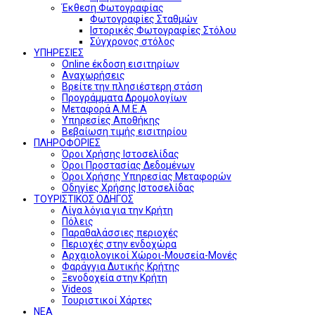
Έκθεση Φωτογραφίας
Φωτογραφίες Σταθμών
Ιστορικές Φωτογραφίες Στόλου
Σύγχρονος στόλος
ΥΠΗΡΕΣΙΕΣ
Online έκδοση εισιτηρίων
Αναχωρήσεις
Βρείτε την πλησιέστερη στάση
Προγράμματα Δρομολογίων
Μεταφορά Α.Μ.Ε.Α
Υπηρεσίες Αποθήκης
Βεβαίωση τιμής εισιτηρίου
ΠΛΗΡΟΦΟΡΙΕΣ
Όροι Χρήσης Ιστοσελίδας
Όροι Προστασίας Δεδομένων
Όροι Χρήσης Υπηρεσίας Μεταφορών
Οδηγίες Χρήσης Ιστοσελίδας
ΤΟΥΡΙΣΤΙΚΟΣ ΟΔΗΓΟΣ
Λίγα λόγια για την Κρήτη
Πόλεις
Παραθαλάσσιες περιοχές
Περιοχές στην ενδοχώρα
Αρχαιολογικοί Χώροι-Μουσεία-Μονές
Φαράγγια Δυτικής Κρήτης
Ξενοδοχεία στην Κρήτη
Videos
Τουριστικοί Χάρτες
ΝΕΑ