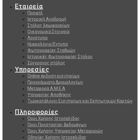
Εταιρεία
Προφίλ
Ιστορική Αναδρομή
Στόλος λεωφορείων
Οικονομικά Στοιχεία
Λογότυπα
Ημερολόγιο/Εντυπα
Φωτογραφίες Σταθμών
Ιστορικές Φωτογραφίες Στόλου
Σύγχρονος στόλος
Υπηρεσίες
Online έκδοση εισιτηρίων
Προγράμματα Δρομολογίων
Μεταφορά Α.Μ.Ε.Α
Υπηρεσίες Αποθήκης
Τιμοκατάλογοι Εισιτηρίων και Εκπτωτικών Καρτών
Πληροφορίες
Όροι Χρήσης Ιστοσελίδας
Όροι Προστασίας Δεδομένων
Όροι Χρήσης Υπηρεσίας Μεταφορών
Οδηγίες Χρήσης Ιστοσελίδας