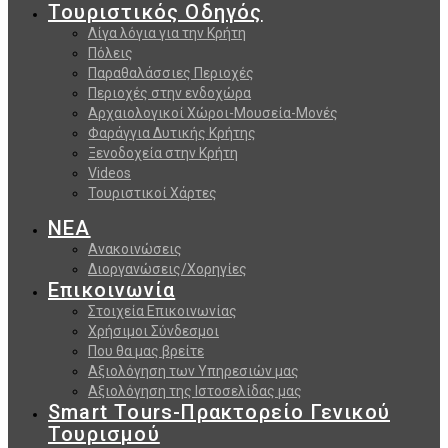
Τουριστικός Οδηγός
Λίγα λόγια για την Κρήτη
Πόλεις
Παραθαλάσσιες Περιοχές
Περιοχές στην ενδοχώρα
Αρχαιολογικοί Χώροι-Μουσεία-Μονές
Φαράγγια Δυτικής Κρήτης
Ξενοδοχεία στην Κρήτη
Videos
Τουριστικοί Χάρτες
ΝΕΑ
Ανακοινώσεις
Διοργανώσεις/Χορηγίες
Επικοινωνία
Στοιχεία Επικοινωνίας
Χρήσιμοι Σύνδεσμοι
Που θα μας βρείτε
Αξιολόγηση των Υπηρεσιών μας
Αξιολόγηση της Ιστοσελίδας μας
Smart Tours-Πρακτορείο Γενικού
Τουρισμού