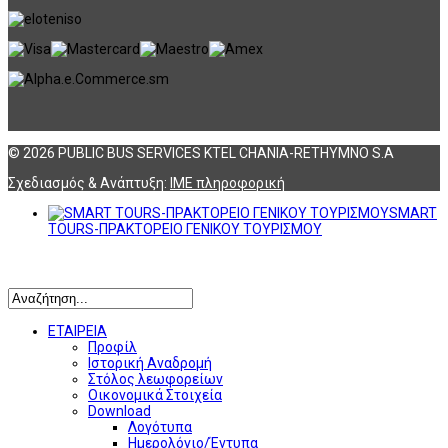
© 2026 PUBLIC BUS SERVICES KTEL CHANIA-RETHYMNO S.A
Σχεδιασμός & Ανάπτυξη:
ΙΜΕ πληροφορική
SMART
TOURS-ΠΡΑΚΤΟΡΕΙΟ ΓΕΝΙΚΟΥ ΤΟΥΡΙΣΜΟΥ
Αναζήτηση
ΕΤΑΙΡΕΙΑ
Προφίλ
Ιστορική Αναδρομή
Στόλος λεωφορείων
Οικονομικά Στοιχεία
Download
Λογότυπα
Ημερολόγιο/Έντυπα