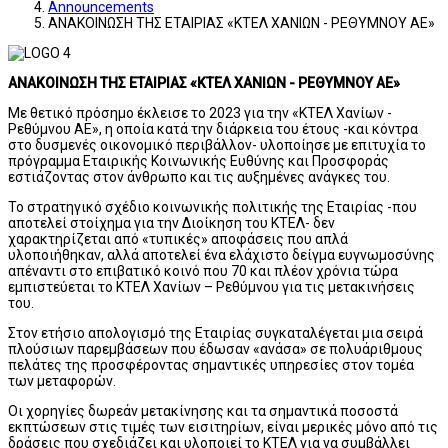
Announcements
ΑΝΑΚΟΙΝΩΣΗ ΤΗΣ ΕΤΑΙΡΙΑΣ «ΚΤΕΛ ΧΑΝΙΩΝ - ΡΕΘΥΜΝΟΥ ΑΕ»
ΑΝΑΚΟΙΝΩΣΗ ΤΗΣ ΕΤΑΙΡΙΑΣ «ΚΤΕΛ ΧΑΝΙΩΝ - ΡΕΘΥΜΝΟΥ ΑΕ»
Με θετικό πρόσημο έκλεισε το 2023 για την «ΚΤΕΛ Χανίων -
Ρεθύμνου ΑΕ», η οποία κατά την διάρκεια του έτους -και κόντρα
στο δυσμενές οικονομικό περιβάλλον- υλοποίησε με επιτυχία το
πρόγραμμα Εταιρικής Κοινωνικής Ευθύνης και Προσφοράς
εστιάζοντας στον άνθρωπο και τις αυξημένες ανάγκες του.
Το στρατηγικό σχέδιο κοινωνικής πολιτικής της Εταιρίας -που
αποτελεί στοίχημα για την Διοίκηση του ΚΤΕΛ- δεν
χαρακτηρίζεται από «τυπικές» αποφάσεις που απλά
υλοποιήθηκαν, αλλά αποτελεί ένα ελάχιστο δείγμα ευγνωμοσύνης
απέναντι στο επιβατικό κοινό που 70 και πλέον χρόνια τώρα
εμπιστεύεται το ΚΤΕΛ Χανίων – Ρεθύμνου για τις μετακινήσεις
του.
Στον ετήσιο απολογισμό της Εταιρίας συγκαταλέγεται μια σειρά
πλούσιων παρεμβάσεων που έδωσαν «ανάσα» σε πολυάριθμους
πελάτες της προσφέροντας σημαντικές υπηρεσίες στον τομέα
των μεταφορών.
Οι χορηγίες δωρεάν μετακίνησης και τα σημαντικά ποσοστά
εκπτώσεων στις τιμές των εισιτηρίων, είναι μερικές μόνο από τις
δράσεις που σχεδιάζει και υλοποιεί το ΚΤΕΛ για να συμβάλλει