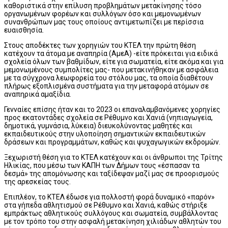
καθοριστικά στην επίλυση προβλημάτων μετακίνησης τόσο
οργανωμένων φορέων και συλλόγων όσο και μεμονωμένων
συνανθρώπων μας τους οποίους αντιμετωπίζει με περίσσια
ευαισθησία.
Στους αποδέκτες των χορηγιών του ΚΤΕΛ την πρώτη θέση
κατέχουν τα άτομα με αναπηρία (ΑμεΑ) -είτε πρόκειται για ειδικά
σχολεία όλων των βαθμίδων, είτε για σωματεία, είτε ακόμα και για
μεμονωμένους συμπολίτες μας- που μετακινήθηκαν με ασφάλεια
με τα σύγχρονα λεωφορεία του στόλου μας, τα οποία διαθέτουν
πλήρως εξοπλισμένα συστήματα για την μεταφορά ατόμων σε
αναπηρικά αμαξίδια.
Γενναίες επίσης ήταν και το 2023 οι επαναλαμβανόμενες χορηγίες
προς εκατοντάδες σχολεία σε Ρέθυμνο και Χανιά (νηπιαγωγεία,
δημοτικά, γυμνάσια, λύκεια) διευκολύνοντας μαθητές και
εκπαιδευτικούς στην υλοποίηση σημαντικών εκπαιδευτικών
δράσεων και προγραμμάτων, καθώς και ψυχαγωγικών εκδρομών.
Ξεχωριστή θέση για το ΚΤΕΛ κατέχουν και οι άνθρωποι της Τρίτης
Ηλικίας, που μέσω των ΚΑΠΗ των Δήμων τους «έσπασαν τα
δεσμά» της απομόνωσης και ταξίδεψαν μαζί μας σε προορισμούς
της αρεσκείας τους.
Επιπλέον, το ΚΤΕΛ έδωσε για πολλοστή φορά δυναμικό «παρόν»
στα γήπεδα αθλητισμού σε Ρέθυμνο και Χανιά, καθώς στήριξε
εμπράκτως αθλητικούς συλλόγους και σωματεία, συμβάλλοντας
με τον τρόπο του στην ασφαλή μετακίνηση χιλιάδων αθλητών του