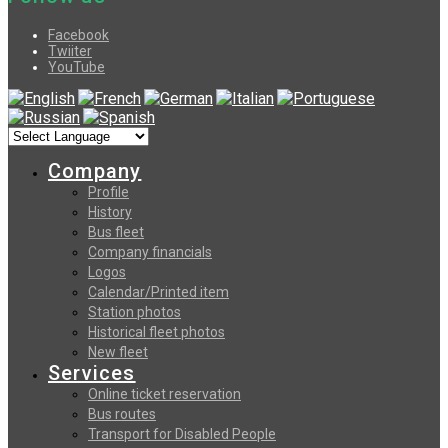
Facebook
Twiiter
YouTube
Company
Profile
History
Bus fleet
Company financials
Logos
Calendar/Printed item
Station photos
Historical fleet photos
New fleet
Services
Online ticket reservation
Bus routes
Transport for Disabled People