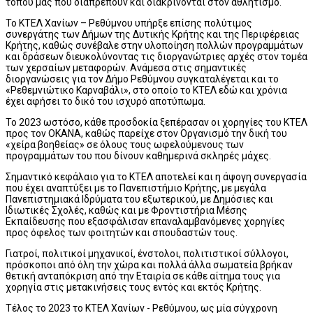
τόπου μας που διαπρέπουν και διακρίνονται στον αθλητισμό.
Το ΚΤΕΛ Χανίων – Ρεθύμνου υπήρξε επίσης πολύτιμος
συνεργάτης των Δήμων της Δυτικής Κρήτης και της Περιφέρειας
Κρήτης, καθώς συνέβαλε στην υλοποίηση πολλών προγραμμάτων
και δράσεων διευκολύνοντας τις διοργανώτριες αρχές στον τομέα
των χερσαίων μεταφορών. Ανάμεσα στις σημαντικές
διοργανώσεις για τον Δήμο Ρεθύμνου συγκαταλέγεται και το
«Ρεθεμνιώτικο Καρναβάλι», στο οποίο το ΚΤΕΛ εδώ και χρόνια
έχει αφήσει το δικό του ισχυρό αποτύπωμα.
Το 2023 ωστόσο, κάθε προσδοκία ξεπέρασαν οι χορηγίες του ΚΤΕΛ
προς τον ΟΚΑΝΑ, καθώς παρείχε στον Οργανισμό την δική του
«χείρα βοηθείας» σε όλους τους ωφελούμενους των
προγραμμάτων του που δίνουν καθημερινά σκληρές μάχες.
Σημαντικό κεφάλαιο για το ΚΤΕΛ αποτελεί και η άψογη συνεργασία
που έχει αναπτύξει με το Πανεπιστήμιο Κρήτης, με μεγάλα
Πανεπιστημιακά Ιδρύματα του εξωτερικού, με Δημόσιες και
Ιδιωτικές Σχολές, καθώς και με Φροντιστήρια Μέσης
Εκπαίδευσης που εξασφάλισαν επαναλαμβανόμενες χορηγίες
προς όφελος των φοιτητών και σπουδαστών τους.
Γιατροί, πολιτικοί μηχανικοί, ένστολοι, πολιτιστικοί σύλλογοι,
πρόσκοποι από όλη την χώρα και πολλά άλλα σωματεία βρήκαν
θετική ανταπόκριση από την Εταιρία σε κάθε αίτημα τους για
χορηγία στις μετακινήσεις τους εντός και εκτός Κρήτης.
Τέλος το 2023 το ΚΤΕΛ Χανίων - Ρεθύμνου, ως μία σύγχρονη