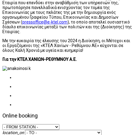
Εταιρία που επενδύει στην αναβάθμιση των υπηρεσιών της,
πρωτοπόρησε πανελλαδικά ενισχύοντας τον τομέα της
Επικοινωνίας με τους πελάτες της με την δημιουργία ενός
οργανωμένου Γραφείου Τύπου, Επικοινωνίας και Δημοσίων
Σχέσεων (
pressoffice@e-ktel.com
), το οποίο αποτελεί ουσιαστικό
δίαυλο επικοινωνίας μεταξύ των πολιτών και της (Διοίκησης) της
Εταιρίας.
Με την ευκαιρία της έλευσης του 2024 η Διοίκηση, οι Μέτοχοι και
οι Εργαζόμενοι της «ΚΤΕΛ Χανίων - Ρεθύμνου ΑΕ» εύχονται σε
όλους Καλή Χρονιά με υγεία και ευημερία!
Για την ΚΤΕΛ ΧΑΝΙΩΝ-ΡΕΘΥΜΝΟΥ Α.Ε.
Online booking
location_on