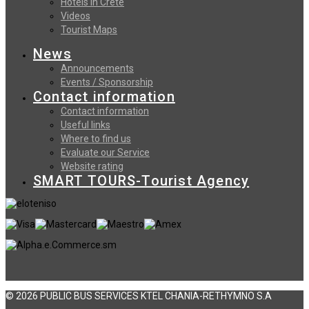
Hotels in Crete
Videos
Tourist Maps
News
Announcements
Events / Sponsorship
Contact information
Contact information
Useful links
Where to find us
Evaluate our Service
Website rating
SMART TOURS-Tourist Agency
© 2026 PUBLIC BUS SERVICES KTEL CHANIA-RETHYMNO S.A