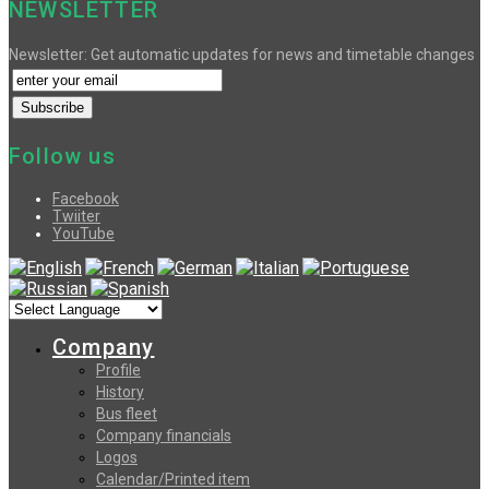
NEWSLETTER
Newsletter: Get automatic updates for news and timetable changes
Follow us
Facebook
Twiiter
YouTube
Company
Profile
History
Bus fleet
Company financials
Logos
Calendar/Printed item