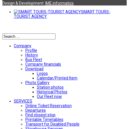
Design & Development:
ΙΜΕ informatics
SMART TOURS-
TOURIST AGENCY
Αναζήτηση
Company
Profile
History
Bus Fleet
Company financials
Download
Logos
Calendar/Printed Item
Photo Gallery
Station photos
Historical Photos
Our Fleet now
SERVICES
Online Ticket Reservation
Departures
Find closest stop
Printable Timetables
Transport for Disabled People
Storehouse Services