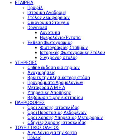
ΕΤΑΙΡΕΙΑ
Προφίλ
Ιστορική Αναδρομή
Στόλος λεωφορείων
Οικονομικά Στοιχεία
Download
Λογότυπα
Ημερολόγιο/Έντυπα
Έκθεση Φωτογραφίας
Φωτογραφίες Σταθμών
Ιστορικές Φωτογραφίες Στόλου
Σύγχρονος στόλος
ΥΠΗΡΕΣΙΕΣ
Online έκδοση εισιτηρίων
Αναχωρήσεις
Βρείτε την πλησιέστερη στάση
Προγράμματα Δρομολογίων
Μεταφορά Α.Μ.Ε.Α
Υπηρεσίες Αποθήκης
Βεβαίωση τιμής εισιτηρίου
ΠΛΗΡΟΦΟΡΙΕΣ
Όροι Χρήσης Ιστοσελίδας
Όροι Προστασίας Δεδομένων
Όροι Χρήσης Υπηρεσίας Μεταφορών
Οδηγίες Χρήσης Ιστοσελίδας
ΤΟΥΡΙΣΤΙΚΟΣ ΟΔΗΓΟΣ
Λίγα λόγια για την Κρήτη
Πόλεις