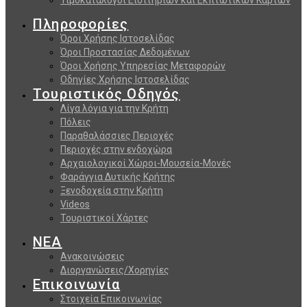
Πληροφορίες
Όροι Χρήσης Ιστοσελίδας
Όροι Προστασίας Δεδομένων
Όροι Χρήσης Υπηρεσίας Μεταφορών
Οδηγίες Χρήσης Ιστοσελίδας
Τουριστικός Οδηγός
Λίγα λόγια για την Κρήτη
Πόλεις
Παραθαλάσσιες Περιοχές
Περιοχές στην ενδοχώρα
Αρχαιολογικοί Χώροι-Μουσεία-Μονές
Φαράγγια Δυτικής Κρήτης
Ξενοδοχεία στην Κρήτη
Videos
Τουριστικοί Χάρτες
ΝΕΑ
Ανακοινώσεις
Διοργανώσεις/Χορηγίες
Επικοινωνία
Στοιχεία Επικοινωνίας