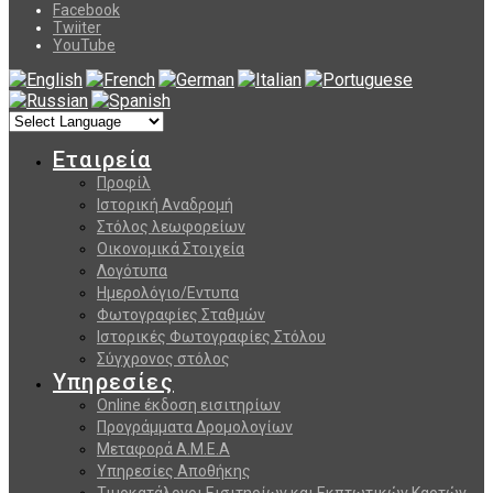
Facebook
Twiiter
YouTube
Εταιρεία
Προφίλ
Ιστορική Αναδρομή
Στόλος λεωφορείων
Οικονομικά Στοιχεία
Λογότυπα
Ημερολόγιο/Εντυπα
Φωτογραφίες Σταθμών
Ιστορικές Φωτογραφίες Στόλου
Σύγχρονος στόλος
Υπηρεσίες
Online έκδοση εισιτηρίων
Προγράμματα Δρομολογίων
Μεταφορά Α.Μ.Ε.Α
Υπηρεσίες Αποθήκης
Τιμοκατάλογοι Εισιτηρίων και Εκπτωτικών Καρτών