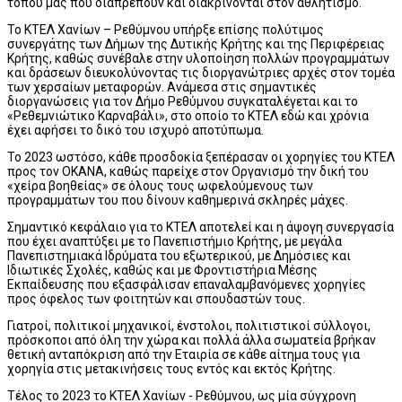
τόπου μας που διαπρέπουν και διακρίνονται στον αθλητισμό.
Το ΚΤΕΛ Χανίων – Ρεθύμνου υπήρξε επίσης πολύτιμος
συνεργάτης των Δήμων της Δυτικής Κρήτης και της Περιφέρειας
Κρήτης, καθώς συνέβαλε στην υλοποίηση πολλών προγραμμάτων
και δράσεων διευκολύνοντας τις διοργανώτριες αρχές στον τομέα
των χερσαίων μεταφορών. Ανάμεσα στις σημαντικές
διοργανώσεις για τον Δήμο Ρεθύμνου συγκαταλέγεται και το
«Ρεθεμνιώτικο Καρναβάλι», στο οποίο το ΚΤΕΛ εδώ και χρόνια
έχει αφήσει το δικό του ισχυρό αποτύπωμα.
Το 2023 ωστόσο, κάθε προσδοκία ξεπέρασαν οι χορηγίες του ΚΤΕΛ
προς τον ΟΚΑΝΑ, καθώς παρείχε στον Οργανισμό την δική του
«χείρα βοηθείας» σε όλους τους ωφελούμενους των
προγραμμάτων του που δίνουν καθημερινά σκληρές μάχες.
Σημαντικό κεφάλαιο για το ΚΤΕΛ αποτελεί και η άψογη συνεργασία
που έχει αναπτύξει με το Πανεπιστήμιο Κρήτης, με μεγάλα
Πανεπιστημιακά Ιδρύματα του εξωτερικού, με Δημόσιες και
Ιδιωτικές Σχολές, καθώς και με Φροντιστήρια Μέσης
Εκπαίδευσης που εξασφάλισαν επαναλαμβανόμενες χορηγίες
προς όφελος των φοιτητών και σπουδαστών τους.
Γιατροί, πολιτικοί μηχανικοί, ένστολοι, πολιτιστικοί σύλλογοι,
πρόσκοποι από όλη την χώρα και πολλά άλλα σωματεία βρήκαν
θετική ανταπόκριση από την Εταιρία σε κάθε αίτημα τους για
χορηγία στις μετακινήσεις τους εντός και εκτός Κρήτης.
Τέλος το 2023 το ΚΤΕΛ Χανίων - Ρεθύμνου, ως μία σύγχρονη