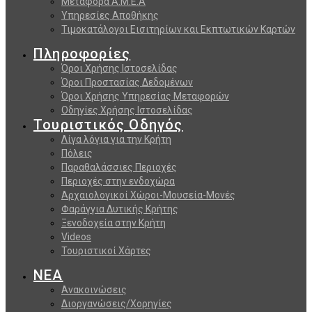
Μεταφορά Α.Μ.Ε.Α
Υπηρεσίες Αποθήκης
Τιμοκατάλογοι Εισιτηρίων και Εκπτωτικών Καρτών
Πληροφορίες
Όροι Χρήσης Ιστοσελίδας
Όροι Προστασίας Δεδομένων
Όροι Χρήσης Υπηρεσίας Μεταφορών
Οδηγίες Χρήσης Ιστοσελίδας
Τουριστικός Οδηγός
Λίγα λόγια για την Κρήτη
Πόλεις
Παραθαλάσσιες Περιοχές
Περιοχές στην ενδοχώρα
Αρχαιολογικοί Χώροι-Μουσεία-Μονές
Φαράγγια Δυτικής Κρήτης
Ξενοδοχεία στην Κρήτη
Videos
Τουριστικοί Χάρτες
ΝΕΑ
Ανακοινώσεις
Διοργανώσεις/Χορηγίες