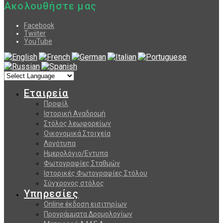
Ακολουθήστε μας
Facebook
Twiiter
YouTube
Εταιρεία
Προφίλ
Ιστορική Αναδρομή
Στόλος λεωφορείων
Οικονομικά Στοιχεία
Λογότυπα
Ημερολόγιο/Εντυπα
Φωτογραφίες Σταθμών
Ιστορικές Φωτογραφίες Στόλου
Σύγχρονος στόλος
Υπηρεσίες
Online έκδοση εισιτηρίων
Προγράμματα Δρομολογίων