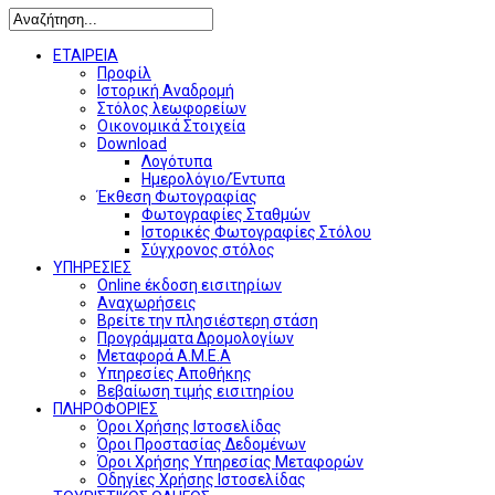
ΕΤΑΙΡΕΙΑ
Προφίλ
Ιστορική Αναδρομή
Στόλος λεωφορείων
Οικονομικά Στοιχεία
Download
Λογότυπα
Ημερολόγιο/Έντυπα
Έκθεση Φωτογραφίας
Φωτογραφίες Σταθμών
Ιστορικές Φωτογραφίες Στόλου
Σύγχρονος στόλος
ΥΠΗΡΕΣΙΕΣ
Online έκδοση εισιτηρίων
Αναχωρήσεις
Βρείτε την πλησιέστερη στάση
Προγράμματα Δρομολογίων
Μεταφορά Α.Μ.Ε.Α
Υπηρεσίες Αποθήκης
Βεβαίωση τιμής εισιτηρίου
ΠΛΗΡΟΦΟΡΙΕΣ
Όροι Χρήσης Ιστοσελίδας
Όροι Προστασίας Δεδομένων
Όροι Χρήσης Υπηρεσίας Μεταφορών
Οδηγίες Χρήσης Ιστοσελίδας