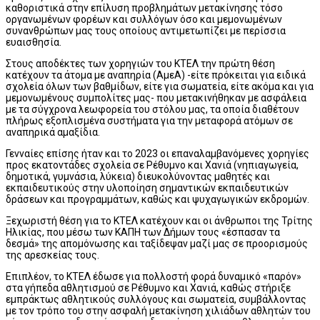
καθοριστικά στην επίλυση προβλημάτων μετακίνησης τόσο
οργανωμένων φορέων και συλλόγων όσο και μεμονωμένων
συνανθρώπων μας τους οποίους αντιμετωπίζει με περίσσια
ευαισθησία.
Στους αποδέκτες των χορηγιών του ΚΤΕΛ την πρώτη θέση
κατέχουν τα άτομα με αναπηρία (ΑμεΑ) -είτε πρόκειται για ειδικά
σχολεία όλων των βαθμίδων, είτε για σωματεία, είτε ακόμα και για
μεμονωμένους συμπολίτες μας- που μετακινήθηκαν με ασφάλεια
με τα σύγχρονα λεωφορεία του στόλου μας, τα οποία διαθέτουν
πλήρως εξοπλισμένα συστήματα για την μεταφορά ατόμων σε
αναπηρικά αμαξίδια.
Γενναίες επίσης ήταν και το 2023 οι επαναλαμβανόμενες χορηγίες
προς εκατοντάδες σχολεία σε Ρέθυμνο και Χανιά (νηπιαγωγεία,
δημοτικά, γυμνάσια, λύκεια) διευκολύνοντας μαθητές και
εκπαιδευτικούς στην υλοποίηση σημαντικών εκπαιδευτικών
δράσεων και προγραμμάτων, καθώς και ψυχαγωγικών εκδρομών.
Ξεχωριστή θέση για το ΚΤΕΛ κατέχουν και οι άνθρωποι της Τρίτης
Ηλικίας, που μέσω των ΚΑΠΗ των Δήμων τους «έσπασαν τα
δεσμά» της απομόνωσης και ταξίδεψαν μαζί μας σε προορισμούς
της αρεσκείας τους.
Επιπλέον, το ΚΤΕΛ έδωσε για πολλοστή φορά δυναμικό «παρόν»
στα γήπεδα αθλητισμού σε Ρέθυμνο και Χανιά, καθώς στήριξε
εμπράκτως αθλητικούς συλλόγους και σωματεία, συμβάλλοντας
με τον τρόπο του στην ασφαλή μετακίνηση χιλιάδων αθλητών του