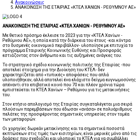
Ανακοινώσεις
ΑΝΑΚΟΙΝΩΣΗ ΤΗΣ ΕΤΑΙΡΙΑΣ «ΚΤΕΛ ΧΑΝΙΩΝ - ΡΕΘΥΜΝΟΥ ΑΕ»
ΑΝΑΚΟΙΝΩΣΗ ΤΗΣ ΕΤΑΙΡΙΑΣ «ΚΤΕΛ ΧΑΝΙΩΝ - ΡΕΘΥΜΝΟΥ ΑΕ»
Με θετικό πρόσημο έκλεισε το 2023 για την «ΚΤΕΛ Χανίων -
Ρεθύμνου ΑΕ», η οποία κατά την διάρκεια του έτους -και κόντρα
στο δυσμενές οικονομικό περιβάλλον- υλοποίησε με επιτυχία το
πρόγραμμα Εταιρικής Κοινωνικής Ευθύνης και Προσφοράς
εστιάζοντας στον άνθρωπο και τις αυξημένες ανάγκες του.
Το στρατηγικό σχέδιο κοινωνικής πολιτικής της Εταιρίας -που
αποτελεί στοίχημα για την Διοίκηση του ΚΤΕΛ- δεν
χαρακτηρίζεται από «τυπικές» αποφάσεις που απλά
υλοποιήθηκαν, αλλά αποτελεί ένα ελάχιστο δείγμα ευγνωμοσύνης
απέναντι στο επιβατικό κοινό που 70 και πλέον χρόνια τώρα
εμπιστεύεται το ΚΤΕΛ Χανίων – Ρεθύμνου για τις μετακινήσεις
του.
Στον ετήσιο απολογισμό της Εταιρίας συγκαταλέγεται μια σειρά
πλούσιων παρεμβάσεων που έδωσαν «ανάσα» σε πολυάριθμους
πελάτες της προσφέροντας σημαντικές υπηρεσίες στον τομέα
των μεταφορών.
Οι χορηγίες δωρεάν μετακίνησης και τα σημαντικά ποσοστά
εκπτώσεων στις τιμές των εισιτηρίων, είναι μερικές μόνο από τις
δράσεις που σχεδιάζει και υλοποιεί το ΚΤΕΛ για να συμβάλλει