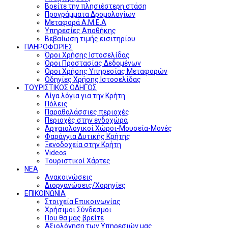
Βρείτε την πλησιέστερη στάση
Προγράμματα Δρομολογίων
Μεταφορά Α.Μ.Ε.Α
Υπηρεσίες Αποθήκης
Βεβαίωση τιμής εισιτηρίου
ΠΛΗΡΟΦΟΡΙΕΣ
Όροι Χρήσης Ιστοσελίδας
Όροι Προστασίας Δεδομένων
Όροι Χρήσης Υπηρεσίας Μεταφορών
Οδηγίες Χρήσης Ιστοσελίδας
ΤΟΥΡΙΣΤΙΚΟΣ ΟΔΗΓΟΣ
Λίγα λόγια για την Κρήτη
Πόλεις
Παραθαλάσσιες περιοχές
Περιοχές στην ενδοχώρα
Αρχαιολογικοί Χώροι-Μουσεία-Μονές
Φαράγγια Δυτικής Κρήτης
Ξενοδοχεία στην Κρήτη
Videos
Τουριστικοί Χάρτες
ΝΕΑ
Ανακοινώσεις
Διοργανώσεις/Χορηγίες
ΕΠΙΚΟΙΝΩΝΙΑ
Στοιχεία Επικοινωνίας
Χρήσιμοι Σύνδεσμοι
Που θα μας βρείτε
Αξιολόγηση των Υπηρεσιών μας