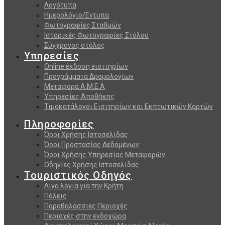
Λογότυπα
Ημερολόγιο/Εντυπα
Φωτογραφίες Σταθμών
Ιστορικές Φωτογραφίες Στόλου
Σύγχρονος στόλος
Υπηρεσίες
Online έκδοση εισιτηρίων
Προγράμματα Δρομολογίων
Μεταφορά Α.Μ.Ε.Α
Υπηρεσίες Αποθήκης
Τιμοκατάλογοι Εισιτηρίων και Εκπτωτικών Καρτών
Πληροφορίες
Όροι Χρήσης Ιστοσελίδας
Όροι Προστασίας Δεδομένων
Όροι Χρήσης Υπηρεσίας Μεταφορών
Οδηγίες Χρήσης Ιστοσελίδας
Τουριστικός Οδηγός
Λίγα λόγια για την Κρήτη
Πόλεις
Παραθαλάσσιες Περιοχές
Περιοχές στην ενδοχώρα