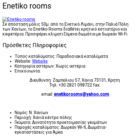
Enetiko rooms
Σε απόσταση μόλις 50μ. από το Ενετικό Λιμάνι, στην Παλιά Πόλη
των Χανίων, το Enetiko Rooms διαθέτει κρητικό εστιατόριο και
καφετέρια. Προσφέρει κλιματιζόμενα δωμάτια με δωρεάν Wi-Fi.
Πρόσθετες Πληροφορίες
Τύπος καταλύματος:
Παραδοσιακά καταλύματα
Website:
Website
Κατηγορία αστέρων:
Χωρίς αστέρια
Επικοινωνία:
Διευθυνση: Ζαμπελιου 57, Χανια 73131, Κρητη
Τηλ: +30 2821 098722 fax:
email:
enetikorooms@yahoo.com
Νομός:
Ν. Χανίων
Περιοχή:
Χανιά κέντρο πόλης
Γεύματα:
Δυνατότητα προετοιμασίας γευμάτων
Παροχές καταλύματος:
Δωρεάν Wi-fi, Δωμάτια-
εγκαταστάσεις για Αμεα