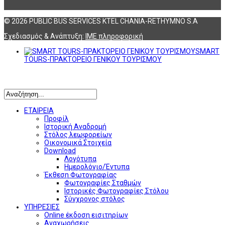
© 2026 PUBLIC BUS SERVICES KTEL CHANIA-RETHYMNO S.A
Σχεδιασμός & Ανάπτυξη:
ΙΜΕ πληροφορική
SMART
TOURS-ΠΡΑΚΤΟΡΕΙΟ ΓΕΝΙΚΟΥ ΤΟΥΡΙΣΜΟΥ
Αναζήτηση
ΕΤΑΙΡΕΙΑ
Προφίλ
Ιστορική Αναδρομή
Στόλος λεωφορείων
Οικονομικά Στοιχεία
Download
Λογότυπα
Ημερολόγιο/Έντυπα
Έκθεση Φωτογραφίας
Φωτογραφίες Σταθμών
Ιστορικές Φωτογραφίες Στόλου
Σύγχρονος στόλος
ΥΠΗΡΕΣΙΕΣ
Online έκδοση εισιτηρίων
Αναχωρήσεις