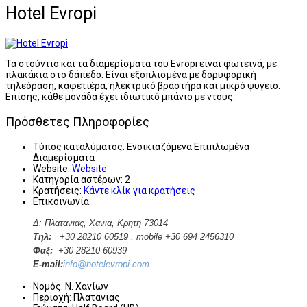
Hotel Evropi
Τα στούντιο και τα διαμερίσματα του Evropi είναι φωτεινά, με
πλακάκια στο δάπεδο. Είναι εξοπλισμένα με δορυφορική
τηλεόραση, καφετιέρα, ηλεκτρικό βραστήρα και μικρό ψυγείο.
Επίσης, κάθε μονάδα έχει ιδιωτικό μπάνιο με ντους.
Πρόσθετες Πληροφορίες
Τύπος καταλύματος:
Ενοικιαζόμενα Επιπλωμένα
Διαμερίσματα
Website:
Website
Κατηγορία αστέρων:
2
Κρατήσεις:
Κάντε κλίκ για κρατήσεις
Επικοινωνία:
Δ: Πλατανιας, Χανια, Κρητη
73014
Tηλ:
+30 28210 60519 , mobile +30 694 2456310
Φαξ:
+30 28210 60939
E-mail:
info@hotelevropi.com
Νομός:
Ν. Χανίων
Περιοχή:
Πλατανιάς