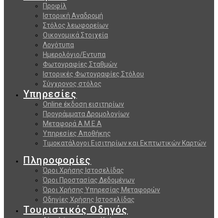
Προφίλ
Ιστορική Αναδρομή
Στόλος λεωφορείων
Οικονομικά Στοιχεία
Λογότυπα
Ημερολόγιο/Εντυπα
Φωτογραφίες Σταθμών
Ιστορικές Φωτογραφίες Στόλου
Σύγχρονος στόλος
Υπηρεσίες
Online έκδοση εισιτηρίων
Προγράμματα Δρομολογίων
Μεταφορά Α.Μ.Ε.Α
Υπηρεσίες Αποθήκης
Τιμοκατάλογοι Εισιτηρίων και Εκπτωτικών Καρτών
Πληροφορίες
Όροι Χρήσης Ιστοσελίδας
Όροι Προστασίας Δεδομένων
Όροι Χρήσης Υπηρεσίας Μεταφορών
Οδηγίες Χρήσης Ιστοσελίδας
Τουριστικός Οδηγός