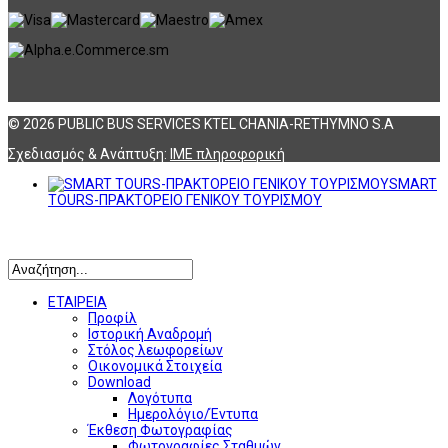
© 2026 PUBLIC BUS SERVICES KTEL CHANIA-RETHYMNO S.A
Σχεδιασμός & Ανάπτυξη:
ΙΜΕ πληροφορική
SMART
TOURS-ΠΡΑΚΤΟΡΕΙΟ ΓΕΝΙΚΟΥ ΤΟΥΡΙΣΜΟΥ
Αναζήτηση
ΕΤΑΙΡΕΙΑ
Προφίλ
Ιστορική Αναδρομή
Στόλος λεωφορείων
Οικονομικά Στοιχεία
Download
Λογότυπα
Ημερολόγιο/Έντυπα
Έκθεση Φωτογραφίας
Φωτογραφίες Σταθμών