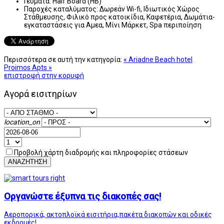
Γεύματα:
Half Board (HB)
Παροχές καταλύματος:
Δωρεάν Wi-fi, Ιδιωτικός Χώρος
Στάθμευσης, Φιλικό προς κατοικίδια, Καφετέρια, Δωμάτια-
εγκαταστάσεις για Αμεα, Μίνι Μάρκετ, Spa περιποίηση
Περισσότερα σε αυτή την κατηγορία:
« Ariadne Beach hotel
Proimos Apts »
επιστροφή στην κορυφή
Αγορά εισιτηρίων
location_on
Προβολή χάρτη διαδρομής και πληροφορίες στάσεων
ΑΝΑΖΗΤΗΣΗ
Οργανώστε έξυπνα τις διακοπές σας!
Αεροπορικά, ακτοπλοϊκά εισιτήρια,πακέτα διακοπών και οδικές
εκδρομές!