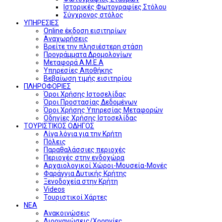
Ιστορικές Φωτογραφίες Στόλου
Σύγχρονος στόλος
ΥΠΗΡΕΣΙΕΣ
Online έκδοση εισιτηρίων
Αναχωρήσεις
Βρείτε την πλησιέστερη στάση
Προγράμματα Δρομολογίων
Μεταφορά Α.Μ.Ε.Α
Υπηρεσίες Αποθήκης
Βεβαίωση τιμής εισιτηρίου
ΠΛΗΡΟΦΟΡΙΕΣ
Όροι Χρήσης Ιστοσελίδας
Όροι Προστασίας Δεδομένων
Όροι Χρήσης Υπηρεσίας Μεταφορών
Οδηγίες Χρήσης Ιστοσελίδας
ΤΟΥΡΙΣΤΙΚΟΣ ΟΔΗΓΟΣ
Λίγα λόγια για την Κρήτη
Πόλεις
Παραθαλάσσιες περιοχές
Περιοχές στην ενδοχώρα
Αρχαιολογικοί Χώροι-Μουσεία-Μονές
Φαράγγια Δυτικής Κρήτης
Ξενοδοχεία στην Κρήτη
Videos
Τουριστικοί Χάρτες
ΝΕΑ
Ανακοινώσεις
Διοργανώσεις/Χορηγίες