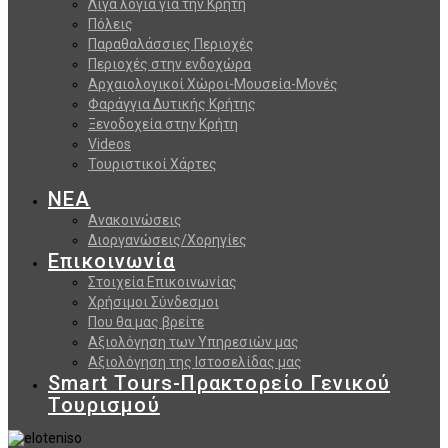
Λίγα λόγια για την Κρήτη
Πόλεις
Παραθαλάσσιες Περιοχές
Περιοχές στην ενδοχώρα
Αρχαιολογικοί Χώροι-Μουσεία-Μονές
Φαράγγια Δυτικής Κρήτης
Ξενοδοχεία στην Κρήτη
Videos
Τουριστικοί Χάρτες
ΝΕΑ
Ανακοινώσεις
Διοργανώσεις/Χορηγίες
Επικοινωνία
Στοιχεία Επικοινωνίας
Χρήσιμοι Σύνδεσμοι
Που θα μας βρείτε
Αξιολόγηση των Υπηρεσιών μας
Αξιολόγηση της Ιστοσελίδας μας
Smart Tours-Πρακτορείο Γενικού
Τουρισμού