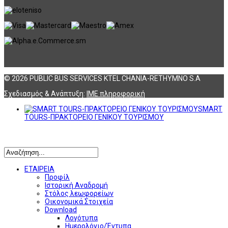
© 2026 PUBLIC BUS SERVICES KTEL CHANIA-RETHYMNO S.A
Σχεδιασμός & Ανάπτυξη:
ΙΜΕ πληροφορική
SMART
TOURS-ΠΡΑΚΤΟΡΕΙΟ ΓΕΝΙΚΟΥ ΤΟΥΡΙΣΜΟΥ
Αναζήτηση
ΕΤΑΙΡΕΙΑ
Προφίλ
Ιστορική Αναδρομή
Στόλος λεωφορείων
Οικονομικά Στοιχεία
Download
Λογότυπα
Ημερολόγιο/Έντυπα