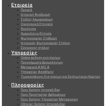
Εταιρεία
Προφίλ
Ιστορική Αναδρομή
Στόλος λεωφορείων
Οικονομικά Στοιχεία
Λογότυπα
Ημερολόγιο/Εντυπα
Φωτογραφίες Σταθμών
Ιστορικές Φωτογραφίες Στόλου
Σύγχρονος στόλος
Υπηρεσίες
Online έκδοση εισιτηρίων
Προγράμματα Δρομολογίων
Μεταφορά Α.Μ.Ε.Α
Υπηρεσίες Αποθήκης
Τιμοκατάλογοι Εισιτηρίων και Εκπτωτικών Καρτών
Πληροφορίες
Όροι Χρήσης Ιστοσελίδας
Όροι Προστασίας Δεδομένων
Όροι Χρήσης Υπηρεσίας Μεταφορών
Οδηγίες Χρήσης Ιστοσελίδας