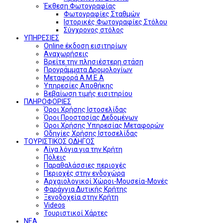
Έκθεση Φωτογραφίας
Φωτογραφίες Σταθμών
Ιστορικές Φωτογραφίες Στόλου
Σύγχρονος στόλος
ΥΠΗΡΕΣΙΕΣ
Online έκδοση εισιτηρίων
Αναχωρήσεις
Βρείτε την πλησιέστερη στάση
Προγράμματα Δρομολογίων
Μεταφορά Α.Μ.Ε.Α
Υπηρεσίες Αποθήκης
Βεβαίωση τιμής εισιτηρίου
ΠΛΗΡΟΦΟΡΙΕΣ
Όροι Χρήσης Ιστοσελίδας
Όροι Προστασίας Δεδομένων
Όροι Χρήσης Υπηρεσίας Μεταφορών
Οδηγίες Χρήσης Ιστοσελίδας
ΤΟΥΡΙΣΤΙΚΟΣ ΟΔΗΓΟΣ
Λίγα λόγια για την Κρήτη
Πόλεις
Παραθαλάσσιες περιοχές
Περιοχές στην ενδοχώρα
Αρχαιολογικοί Χώροι-Μουσεία-Μονές
Φαράγγια Δυτικής Κρήτης
Ξενοδοχεία στην Κρήτη
Videos
Τουριστικοί Χάρτες
ΝΕΑ