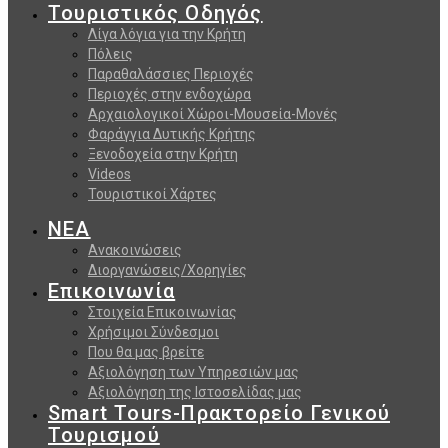
Τουριστικός Οδηγός
Λίγα λόγια για την Κρήτη
Πόλεις
Παραθαλάσσιες Περιοχές
Περιοχές στην ενδοχώρα
Αρχαιολογικοί Χώροι-Μουσεία-Μονές
Φαράγγια Δυτικής Κρήτης
Ξενοδοχεία στην Κρήτη
Videos
Τουριστικοί Χάρτες
ΝΕΑ
Ανακοινώσεις
Διοργανώσεις/Χορηγίες
Επικοινωνία
Στοιχεία Επικοινωνίας
Χρήσιμοι Σύνδεσμοι
Που θα μας βρείτε
Αξιολόγηση των Υπηρεσιών μας
Αξιολόγηση της Ιστοσελίδας μας
Smart Tours-Πρακτορείο Γενικού
Τουρισμού