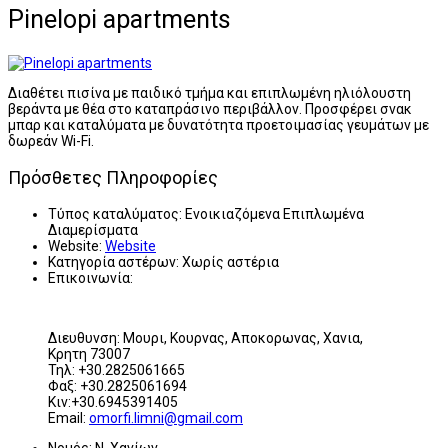
Pinelopi apartments
Διαθέτει πισίνα με παιδικό τμήμα και επιπλωμένη ηλιόλουστη
βεράντα με θέα στο καταπράσινο περιβάλλον. Προσφέρει σνακ
μπαρ και καταλύματα με δυνατότητα προετοιμασίας γευμάτων με
δωρεάν Wi-Fi.
Πρόσθετες Πληροφορίες
Τύπος καταλύματος:
Ενοικιαζόμενα Επιπλωμένα
Διαμερίσματα
Website:
Website
Κατηγορία αστέρων:
Χωρίς αστέρια
Επικοινωνία:
Διευθυνση: Μουρι, Κουρνας, Αποκορωνας, Χανια,
Κρητη 73007
Τηλ: +30.2825061665
Φαξ: +30.2825061694
Κιν:+30.6945391405
Email:
omorfi.limni@gmail.com
Νομός:
Ν. Χανίων