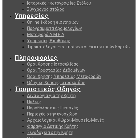
Ιστορικές Φωτογραφίες Στόλου
Σύγχρονος στόλος
Υπηρεσίες
Online έκδοση εισιτηρίων
Προγράμματα Δρομολογίων
Μεταφορά Α.Μ.Ε.Α
Υπηρεσίες Αποθήκης
Τιμοκατάλογοι Εισιτηρίων και Εκπτωτικών Καρτών
Πληροφορίες
Όροι Χρήσης Ιστοσελίδας
Όροι Προστασίας Δεδομένων
Όροι Χρήσης Υπηρεσίας Μεταφορών
Οδηγίες Χρήσης Ιστοσελίδας
Τουριστικός Οδηγός
Λίγα λόγια για την Κρήτη
Πόλεις
Παραθαλάσσιες Περιοχές
Περιοχές στην ενδοχώρα
Αρχαιολογικοί Χώροι-Μουσεία-Μονές
Φαράγγια Δυτικής Κρήτης
Ξενοδοχεία στην Κρήτη