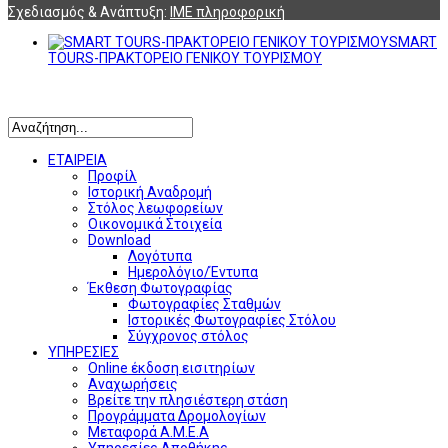
Σχεδιασμός & Ανάπτυξη:
ΙΜΕ πληροφορική
SMART
TOURS-ΠΡΑΚΤΟΡΕΙΟ ΓΕΝΙΚΟΥ ΤΟΥΡΙΣΜΟΥ
Αναζήτηση
ΕΤΑΙΡΕΙΑ
Προφίλ
Ιστορική Αναδρομή
Στόλος λεωφορείων
Οικονομικά Στοιχεία
Download
Λογότυπα
Ημερολόγιο/Έντυπα
Έκθεση Φωτογραφίας
Φωτογραφίες Σταθμών
Ιστορικές Φωτογραφίες Στόλου
Σύγχρονος στόλος
ΥΠΗΡΕΣΙΕΣ
Online έκδοση εισιτηρίων
Αναχωρήσεις
Βρείτε την πλησιέστερη στάση
Προγράμματα Δρομολογίων
Μεταφορά Α.Μ.Ε.Α
Υπηρεσίες Αποθήκης