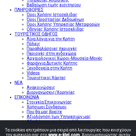
Βεβαίωση τιμής εισιτηρίου
ΠΛΗΡΟΦΟΡΙΕΣ
Όροι Χρήσης Ιστοσελίδας
Όροι Προστασίας Δεδομένων
Όροι Χρήσης Υπηρεσίας Μεταφορών
Οδηγίες Χρήσης Ιστοσελίδας
ΤΟΥΡΙΣΤΙΚΟΣ ΟΔΗΓΟΣ
Λίγα λόγια για την Κρήτη
Πόλεις
Παραθαλάσσιες περιοχές
Περιοχές στην ενδοχώρα
Αρχαιολογικοί Χώροι-Μουσεία-Μονές
Φαράγγια Δυτικής Κρήτης
Ξενοδοχεία στην Κρήτη
Videos
Τουριστικοί Χάρτες
ΝΕΑ
Ανακοινώσεις
Διοργανώσεις/Χορηγίες
ΕΠΙΚΟΙΝΩΝΙΑ
Στοιχεία Επικοινωνίας
Χρήσιμοι Σύνδεσμοι
Που θα μας βρείτε
Αξιολόγηση των Υπηρεσιών μας
Αξιολόγηση της Ιστοσελίδας μας
Τα cookies επιτρέπουν μια σειρά από λειτουργίες που ενισχύουν
την εμπειρία σας στο
www.e-ktel.com
. Χρησιμοποιώντας αυτόν