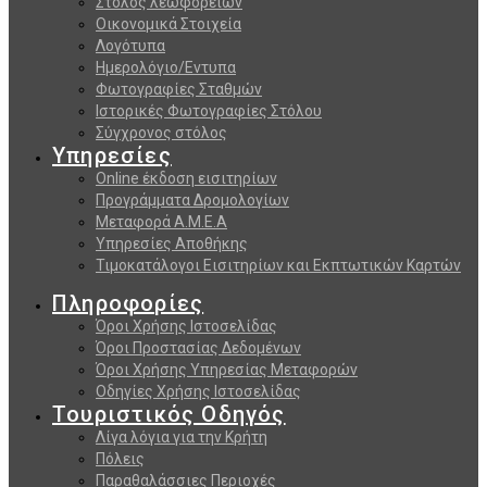
Στόλος λεωφορείων
Οικονομικά Στοιχεία
Λογότυπα
Ημερολόγιο/Εντυπα
Φωτογραφίες Σταθμών
Ιστορικές Φωτογραφίες Στόλου
Σύγχρονος στόλος
Υπηρεσίες
Online έκδοση εισιτηρίων
Προγράμματα Δρομολογίων
Μεταφορά Α.Μ.Ε.Α
Υπηρεσίες Αποθήκης
Τιμοκατάλογοι Εισιτηρίων και Εκπτωτικών Καρτών
Πληροφορίες
Όροι Χρήσης Ιστοσελίδας
Όροι Προστασίας Δεδομένων
Όροι Χρήσης Υπηρεσίας Μεταφορών
Οδηγίες Χρήσης Ιστοσελίδας
Τουριστικός Οδηγός
Λίγα λόγια για την Κρήτη
Πόλεις
Παραθαλάσσιες Περιοχές