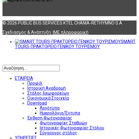
© 2026 PUBLIC BUS SERVICES KTEL CHANIA-RETHYMNO S.A
Σχεδιασμός & Ανάπτυξη:
ΙΜΕ πληροφορική
SMART
TOURS-ΠΡΑΚΤΟΡΕΙΟ ΓΕΝΙΚΟΥ ΤΟΥΡΙΣΜΟΥ
Αναζήτηση
ΕΤΑΙΡΕΙΑ
Προφίλ
Ιστορική Αναδρομή
Στόλος λεωφορείων
Οικονομικά Στοιχεία
Download
Λογότυπα
Ημερολόγιο/Έντυπα
Έκθεση Φωτογραφίας
Φωτογραφίες Σταθμών
Ιστορικές Φωτογραφίες Στόλου
Σύγχρονος στόλος
ΥΠΗΡΕΣΙΕΣ