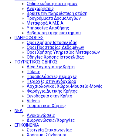
Online έκδοση εισιτηρίων
Αναχωρήσεις
Βρείτε την πλησιέστερη στάση
Προγράμματα Δρομολογίων
Μεταφορά Α.Μ.Ε.Α
Υπηρεσίες Αποθήκης
Βεβαίωση τιμής εισιτηρίου
ΠΛΗΡΟΦΟΡΙΕΣ
Όροι Χρήσης Ιστοσελίδας
Όροι Προστασίας Δεδομένων
Όροι Χρήσης Υπηρεσίας Μεταφορών
Οδηγίες Χρήσης Ιστοσελίδας
ΤΟΥΡΙΣΤΙΚΟΣ ΟΔΗΓΟΣ
Λίγα λόγια για την Κρήτη
Πόλεις
Παραθαλάσσιες περιοχές
Περιοχές στην ενδοχώρα
Αρχαιολογικοί Χώροι-Μουσεία-Μονές
Φαράγγια Δυτικής Κρήτης
Ξενοδοχεία στην Κρήτη
Videos
Τουριστικοί Χάρτες
ΝΕΑ
Ανακοινώσεις
Διοργανώσεις/Χορηγίες
ΕΠΙΚΟΙΝΩΝΙΑ
Στοιχεία Επικοινωνίας
Χρήσιμοι Σύνδεσμοι