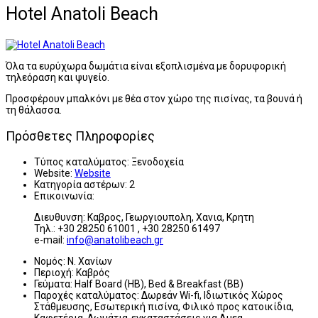
Hotel Anatoli Beach
Όλα τα ευρύχωρα δωμάτια είναι εξοπλισμένα με δορυφορική
τηλεόραση και ψυγείο.
Προσφέρουν μπαλκόνι με θέα στον χώρο της πισίνας, τα βουνά ή
τη θάλασσα.
Πρόσθετες Πληροφορίες
Τύπος καταλύματος:
Ξενοδοχεία
Website:
Website
Κατηγορία αστέρων:
2
Επικοινωνία:
Διευθυνση: Καβρος, Γεωργιουπολη, Χανια, Κρητη
Τηλ.: +30 28250 61001 , +30 28250 61497
e-mail:
info@anatolibeach.gr
Νομός:
Ν. Χανίων
Περιοχή:
Καβρός
Γεύματα:
Half Board (HB), Bed & Breakfast (BB)
Παροχές καταλύματος:
Δωρεάν Wi-fi, Ιδιωτικός Χώρος
Στάθμευσης, Εσωτερική πισίνα, Φιλικό προς κατοικίδια,
Καφετέρια, Δωμάτια-εγκαταστάσεις για Αμεα