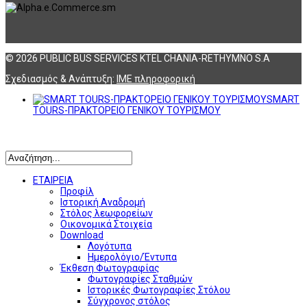
© 2026 PUBLIC BUS SERVICES KTEL CHANIA-RETHYMNO S.A
Σχεδιασμός & Ανάπτυξη:
ΙΜΕ πληροφορική
SMART
TOURS-ΠΡΑΚΤΟΡΕΙΟ ΓΕΝΙΚΟΥ ΤΟΥΡΙΣΜΟΥ
Αναζήτηση
ΕΤΑΙΡΕΙΑ
Προφίλ
Ιστορική Αναδρομή
Στόλος λεωφορείων
Οικονομικά Στοιχεία
Download
Λογότυπα
Ημερολόγιο/Έντυπα
Έκθεση Φωτογραφίας
Φωτογραφίες Σταθμών
Ιστορικές Φωτογραφίες Στόλου
Σύγχρονος στόλος