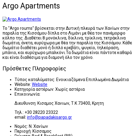
Argo Apartments
Το "Argo roums" βρίσκεται στην Δυτική πλευρά των Χανίων στην
παραλία της Κισσάμου δίπλα στο Λιμάνι με θέα τον πανέμορφο
κόλπο της. Διαθέτει 8 μονόκλινα, δίκλινα, τρίκλινα, τετράκλινα
δωμάτια, άνετα, ευρύχωρα με θέα την παραλία της Κισσάμου. Κάθε
δωμάτιο διαθέτει μονό ή διπλό κρεβάτι, ψυγείο, τηλεόραση,
μπάνιο, και ευρύχωρο μπαλκόνι.Τα δωμάτια είναι πάντοτε καθαρά
και είναι διαθέσιμα για διαμονή όλο τον χρόνο.
Πρόσθετες Πληροφορίες
Τύπος καταλύματος:
Ενοικιαζόμενα Επιπλωμένα Δωμάτια
Website:
Website
Κατηγορία αστέρων:
Χωρίς αστέρια
Επικοινωνία:
Διευθυνση: Κισαμος Χανιων, Τ.Κ 73400, Κρητη
Τηλ.: +30 28220 23322
email:
info@papadakisargo.gr
Νομός:
Ν. Χανίων
Περιοχή:
Κίσσαμος
Γεύματα:
Bed & Breakfast (BB)