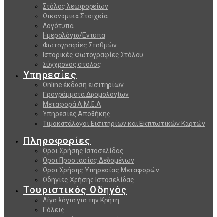
Στόλος λεωφορείων
Οικονομικά Στοιχεία
Λογότυπα
Ημερολόγιο/Εντυπα
Φωτογραφίες Σταθμών
Ιστορικές Φωτογραφίες Στόλου
Σύγχρονος στόλος
Υπηρεσίες
Online έκδοση εισιτηρίων
Προγράμματα Δρομολογίων
Μεταφορά Α.Μ.Ε.Α
Υπηρεσίες Αποθήκης
Τιμοκατάλογοι Εισιτηρίων και Εκπτωτικών Καρτών
Πληροφορίες
Όροι Χρήσης Ιστοσελίδας
Όροι Προστασίας Δεδομένων
Όροι Χρήσης Υπηρεσίας Μεταφορών
Οδηγίες Χρήσης Ιστοσελίδας
Τουριστικός Οδηγός
Λίγα λόγια για την Κρήτη
Πόλεις