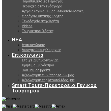
Παραθαλάσσιες Περιοχές
Περιοχές στην ενδοχώρα
Αρχαιολογικοί Χώροι-Μουσεία-Μονές
Φαράγγια Δυτικής Κρήτης
Ξενοδοχεία στην Κρήτη
Videos
Τουριστικοί Χάρτες
ΝΕΑ
Ανακοινώσεις
Διοργανώσεις/Χορηγίες
Επικοινωνία
Στοιχεία Επικοινωνίας
Χρήσιμοι Σύνδεσμοι
Που θα μας βρείτε
Αξιολόγηση των Υπηρεσιών μας
Αξιολόγηση της Ιστοσελίδας μας
Smart Tours-Πρακτορείο Γενικού
Τουρισμού