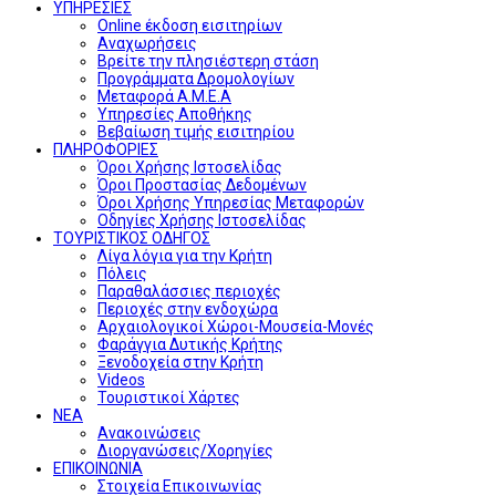
ΥΠΗΡΕΣΙΕΣ
Online έκδοση εισιτηρίων
Αναχωρήσεις
Βρείτε την πλησιέστερη στάση
Προγράμματα Δρομολογίων
Μεταφορά Α.Μ.Ε.Α
Υπηρεσίες Αποθήκης
Βεβαίωση τιμής εισιτηρίου
ΠΛΗΡΟΦΟΡΙΕΣ
Όροι Χρήσης Ιστοσελίδας
Όροι Προστασίας Δεδομένων
Όροι Χρήσης Υπηρεσίας Μεταφορών
Οδηγίες Χρήσης Ιστοσελίδας
ΤΟΥΡΙΣΤΙΚΟΣ ΟΔΗΓΟΣ
Λίγα λόγια για την Κρήτη
Πόλεις
Παραθαλάσσιες περιοχές
Περιοχές στην ενδοχώρα
Αρχαιολογικοί Χώροι-Μουσεία-Μονές
Φαράγγια Δυτικής Κρήτης
Ξενοδοχεία στην Κρήτη
Videos
Τουριστικοί Χάρτες
ΝΕΑ
Ανακοινώσεις
Διοργανώσεις/Χορηγίες
ΕΠΙΚΟΙΝΩΝΙΑ
Στοιχεία Επικοινωνίας