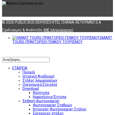
© 2026 PUBLIC BUS SERVICES KTEL CHANIA-RETHYMNO S.A
Σχεδιασμός & Ανάπτυξη:
ΙΜΕ πληροφορική
SMART
TOURS-ΠΡΑΚΤΟΡΕΙΟ ΓΕΝΙΚΟΥ ΤΟΥΡΙΣΜΟΥ
Αναζήτηση
ΕΤΑΙΡΕΙΑ
Προφίλ
Ιστορική Αναδρομή
Στόλος λεωφορείων
Οικονομικά Στοιχεία
Download
Λογότυπα
Ημερολόγιο/Έντυπα
Έκθεση Φωτογραφίας
Φωτογραφίες Σταθμών
Ιστορικές Φωτογραφίες Στόλου
Σύγχρονος στόλος