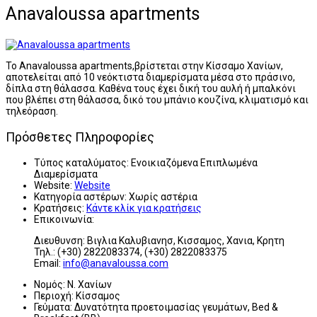
Anavaloussa apartments
Το Anavaloussa apartments,βρίστεται στην Κίσσαμο Χανίων,
αποτελείται από 10 νεόκτιστα διαμερίσματα μέσα στο πράσινο,
δίπλα στη θάλασσα. Καθένα τους έχει δική του αυλή ή μπαλκόνι
που βλέπει στη θάλασσα, δικό του μπάνιο κουζίνα, κλιματισμό και
τηλεόραση.
Πρόσθετες Πληροφορίες
Τύπος καταλύματος:
Ενοικιαζόμενα Επιπλωμένα
Διαμερίσματα
Website:
Website
Κατηγορία αστέρων:
Χωρίς αστέρια
Κρατήσεις:
Κάντε κλίκ για κρατήσεις
Επικοινωνία:
Διευθυνση: Βιγλια Καλυβιανησ, Κισσαμος, Χανια, Κρητη
Τηλ.: (+30) 2822083374, (+30) 2822083375
Email:
info@anavaloussa.com
Νομός:
Ν. Χανίων
Περιοχή:
Κίσσαμος
Γεύματα:
Δυνατότητα προετοιμασίας γευμάτων, Bed &