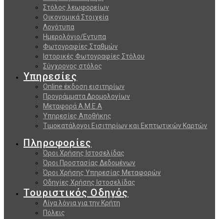
Στόλος λεωφορείων
Οικονομικά Στοιχεία
Λογότυπα
Ημερολόγιο/Εντυπα
Φωτογραφίες Σταθμών
Ιστορικές Φωτογραφίες Στόλου
Σύγχρονος στόλος
Υπηρεσίες
Online έκδοση εισιτηρίων
Προγράμματα Δρομολογίων
Μεταφορά Α.Μ.Ε.Α
Υπηρεσίες Αποθήκης
Τιμοκατάλογοι Εισιτηρίων και Εκπτωτικών Καρτών
Πληροφορίες
Όροι Χρήσης Ιστοσελίδας
Όροι Προστασίας Δεδομένων
Όροι Χρήσης Υπηρεσίας Μεταφορών
Οδηγίες Χρήσης Ιστοσελίδας
Τουριστικός Οδηγός
Λίγα λόγια για την Κρήτη
Πόλεις