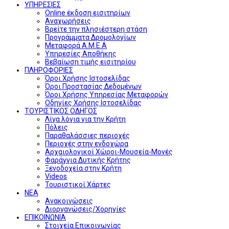
ΥΠΗΡΕΣΙΕΣ
Online έκδοση εισιτηρίων
Αναχωρήσεις
Βρείτε την πλησιέστερη στάση
Προγράμματα Δρομολογίων
Μεταφορά Α.Μ.Ε.Α
Υπηρεσίες Αποθήκης
Βεβαίωση τιμής εισιτηρίου
ΠΛΗΡΟΦΟΡΙΕΣ
Όροι Χρήσης Ιστοσελίδας
Όροι Προστασίας Δεδομένων
Όροι Χρήσης Υπηρεσίας Μεταφορών
Οδηγίες Χρήσης Ιστοσελίδας
ΤΟΥΡΙΣΤΙΚΟΣ ΟΔΗΓΟΣ
Λίγα λόγια για την Κρήτη
Πόλεις
Παραθαλάσσιες περιοχές
Περιοχές στην ενδοχώρα
Αρχαιολογικοί Χώροι-Μουσεία-Μονές
Φαράγγια Δυτικής Κρήτης
Ξενοδοχεία στην Κρήτη
Videos
Τουριστικοί Χάρτες
ΝΕΑ
Ανακοινώσεις
Διοργανώσεις/Χορηγίες
ΕΠΙΚΟΙΝΩΝΙΑ
Στοιχεία Επικοινωνίας