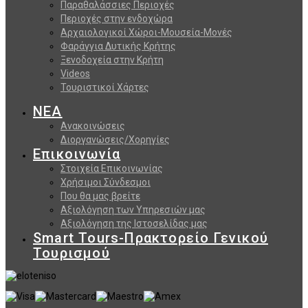
Παραθαλάσσιες Περιοχές
Περιοχές στην ενδοχώρα
Αρχαιολογικοί Χώροι-Μουσεία-Μονές
Φαράγγια Δυτικής Κρήτης
Ξενοδοχεία στην Κρήτη
Videos
Τουριστικοί Χάρτες
ΝΕΑ
Ανακοινώσεις
Διοργανώσεις/Χορηγίες
Επικοινωνία
Στοιχεία Επικοινωνίας
Χρήσιμοι Σύνδεσμοι
Που θα μας βρείτε
Αξιολόγηση των Υπηρεσιών μας
Αξιολόγηση της Ιστοσελίδας μας
Smart Tours-Πρακτορείο Γενικού
Τουρισμού