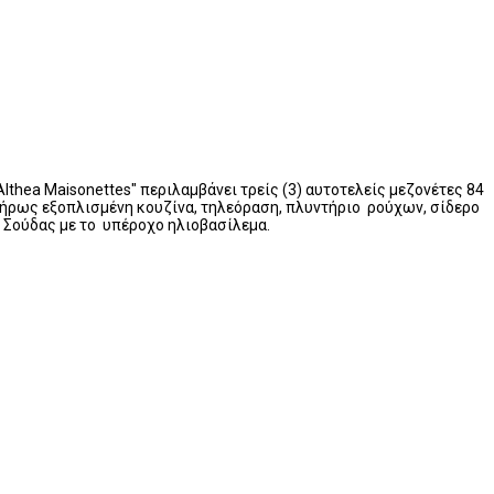
hea Maisonettes" περιλαμβάνει τρείς (3) αυτοτελείς μεζονέτες 84
πλήρως εξοπλισμένη κουζίνα, τηλεόραση, πλυντήριο ρούχων, σίδερο
 Σούδας με το υπέροχο ηλιοβασίλεμα.