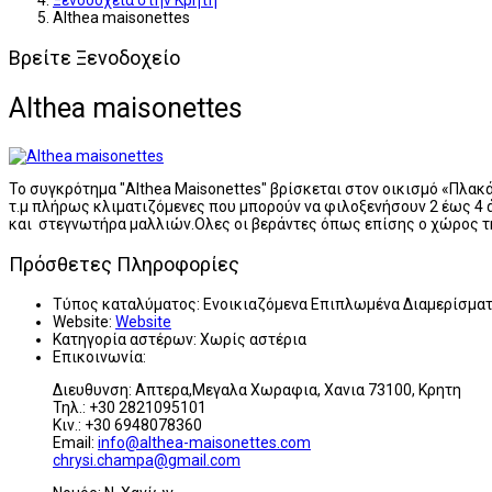
Ξενοδοχεία στην Κρήτη
Althea maisonettes
Βρείτε Ξενοδοχείο
Althea maisonettes
Το συγκρότημα "Althea Maisonettes" βρίσκεται στον οικισμό «Πλα
τ.μ πλήρως κλιματιζόμενες που μπορούν να φιλοξενήσουν 2 έως 4 ά
και στεγνωτήρα μαλλιών.Ολες οι βεράντες όπως επίσης ο χώρος τ
Πρόσθετες Πληροφορίες
Τύπος καταλύματος:
Ενοικιαζόμενα Επιπλωμένα Διαμερίσμα
Website:
Website
Κατηγορία αστέρων:
Χωρίς αστέρια
Επικοινωνία:
Διευθυνση: Απτερα,Μεγαλα Χωραφια, Χανια 73100, Κρητη
Τηλ.: +30 2821095101
Κιν.: +30 6948078360
Email:
info@althea-maisonettes.com
chrysi.champa@gmail.com