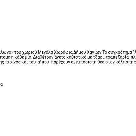
κάλωνα» του χωριού Μεγάλα Χωράφια Δήμου Χανίων.Το συγκρότημα "Alt
τομα η κάθε μία. Διαθέτουν άνετο καθιστικό με τζάκι, τραπεζαρία, 
ης πισίνας και του κήπου παρέχουν ανεμπόδιστη θέα στον κόλπο της
τα