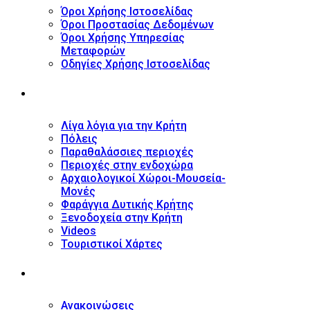
Όροι Χρήσης Ιστοσελίδας
Όροι Προστασίας Δεδομένων
Όροι Χρήσης Υπηρεσίας
Μεταφορών
Οδηγίες Χρήσης Ιστοσελίδας
ΤΟΥΡΙΣΤΙΚΟΣ ΟΔΗΓΟΣ
Λίγα λόγια για την Κρήτη
Πόλεις
Παραθαλάσσιες περιοχές
Περιοχές στην ενδοχώρα
Αρχαιολογικοί Χώροι-Μουσεία-
Μονές
Φαράγγια Δυτικής Κρήτης
Ξενοδοχεία στην Κρήτη
Videos
Τουριστικοί Χάρτες
ΝΕΑ
Ανακοινώσεις