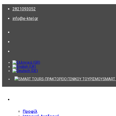
2821093052
info@e-ktel.gr
SMART 
ΕΤΑΙΡΕΙΑ
Προφίλ