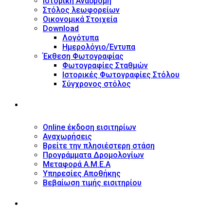
Ιστορική Αναδρομή
Στόλος λεωφορείων
Οικονομικά Στοιχεία
Download
Λογότυπα
Ημερολόγιο/Έντυπα
Έκθεση Φωτογραφίας
Φωτογραφίες Σταθμών
Ιστορικές Φωτογραφίες Στόλου
Σύγχρονος στόλος
ΥΠΗΡΕΣΙΕΣ
Online έκδοση εισιτηρίων
Αναχωρήσεις
Βρείτε την πλησιέστερη στάση
Προγράμματα Δρομολογίων
Μεταφορά Α.Μ.Ε.Α
Υπηρεσίες Αποθήκης
Βεβαίωση τιμής εισιτηρίου
ΠΛΗΡΟΦΟΡΙΕΣ