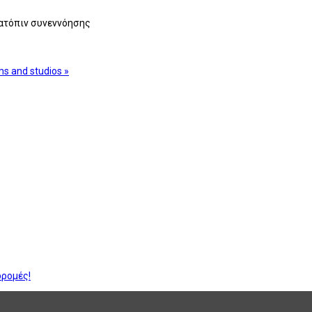
κατόπιν συνεννόησης
ms and studios »
δρομές!