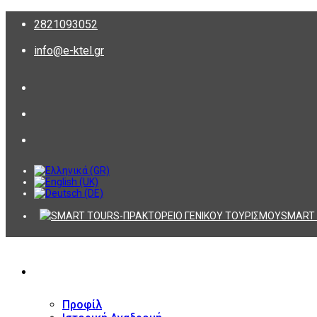
2821093052
info@e-ktel.gr
SMART 
ΕΤΑΙΡΕΙΑ
Προφίλ