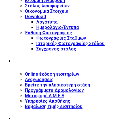
Ιστορική Αναδρομή
Στόλος λεωφορείων
Οικονομικά Στοιχεία
Download
Λογότυπα
Ημερολόγιο/Έντυπα
Έκθεση Φωτογραφίας
Φωτογραφίες Σταθμών
Ιστορικές Φωτογραφίες Στόλου
Σύγχρονος στόλος
ΥΠΗΡΕΣΙΕΣ
Online έκδοση εισιτηρίων
Αναχωρήσεις
Βρείτε την πλησιέστερη στάση
Προγράμματα Δρομολογίων
Μεταφορά Α.Μ.Ε.Α
Υπηρεσίες Αποθήκης
Βεβαίωση τιμής εισιτηρίου
ΠΛΗΡΟΦΟΡΙΕΣ