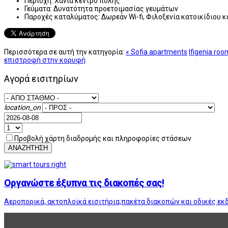
Περιοχή:
Χανιά κέντρο πόλης
Γεύματα:
Δυνατότητα προετοιμασίας γευμάτων
Παροχές καταλύματος:
Δωρεάν Wi-fi, Φιλοξενία κατοικίδιου 
Περισσότερα σε αυτή την κατηγορία:
« Sofia apartments
Ifigenia roo
επιστροφή στην κορυφή
Αγορά εισιτηρίων
location_on
Προβολή χάρτη διαδρομής και πληροφορίες στάσεων
ΑΝΑΖΗΤΗΣΗ
Οργανώστε έξυπνα τις διακοπές σας!
Αεροπορικά, ακτοπλοϊκά εισιτήρια,πακέτα διακοπών και οδικές εκ