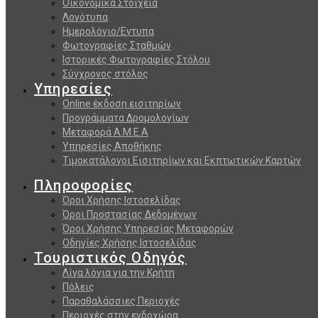
Οικονομικά Στοιχεία
Λογότυπα
Ημερολόγιο/Εντυπα
Φωτογραφίες Σταθμών
Ιστορικές Φωτογραφίες Στόλου
Σύγχρονος στόλος
Υπηρεσίες
Online έκδοση εισιτηρίων
Προγράμματα Δρομολογίων
Μεταφορά Α.Μ.Ε.Α
Υπηρεσίες Αποθήκης
Τιμοκατάλογοι Εισιτηρίων και Εκπτωτικών Καρτών
Πληροφορίες
Όροι Χρήσης Ιστοσελίδας
Όροι Προστασίας Δεδομένων
Όροι Χρήσης Υπηρεσίας Μεταφορών
Οδηγίες Χρήσης Ιστοσελίδας
Τουριστικός Οδηγός
Λίγα λόγια για την Κρήτη
Πόλεις
Παραθαλάσσιες Περιοχές
Περιοχές στην ενδοχώρα