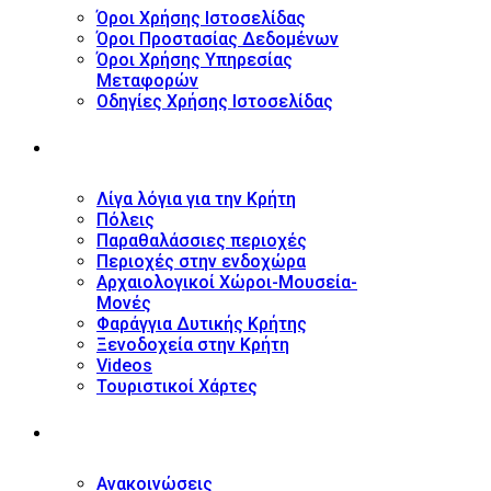
Όροι Χρήσης Ιστοσελίδας
Όροι Προστασίας Δεδομένων
Όροι Χρήσης Υπηρεσίας
Μεταφορών
Οδηγίες Χρήσης Ιστοσελίδας
ΤΟΥΡΙΣΤΙΚΟΣ ΟΔΗΓΟΣ
Λίγα λόγια για την Κρήτη
Πόλεις
Παραθαλάσσιες περιοχές
Περιοχές στην ενδοχώρα
Αρχαιολογικοί Χώροι-Μουσεία-
Μονές
Φαράγγια Δυτικής Κρήτης
Ξενοδοχεία στην Κρήτη
Videos
Τουριστικοί Χάρτες
ΝΕΑ
Ανακοινώσεις