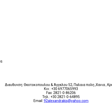
τα
Διευθυνση: Θεοτοκοπουλου & Αγγελου 52, Παλαια πολη ,Χανια , Κρ
Κιν.: +30 6977065993
Fax: 2821-0-86206
Τηλ.: +30 2821-0-64895
Email:
92alexandrakis@yahoo.com