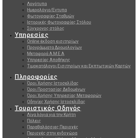
Λογότυπα
Ημερολόγιο/Εντυπα
Φωτογραφίες Σταθμών
Ιστορικές Φωτογραφίες Στόλου
Σύγχρονος στόλος
Υπηρεσίες
Online έκδοση εισιτηρίων
Προγράμματα Δρομολογίων
Μεταφορά Α.Μ.Ε.Α
Υπηρεσίες Αποθήκης
Τιμοκατάλογοι Εισιτηρίων και Εκπτωτικών Καρτών
Πληροφορίες
Όροι Χρήσης Ιστοσελίδας
Όροι Προστασίας Δεδομένων
Όροι Χρήσης Υπηρεσίας Μεταφορών
Οδηγίες Χρήσης Ιστοσελίδας
Τουριστικός Οδηγός
Λίγα λόγια για την Κρήτη
Πόλεις
Παραθαλάσσιες Περιοχές
Περιοχές στην ενδοχώρα