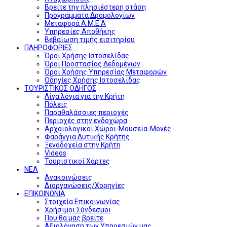
Βρείτε την πλησιέστερη στάση
Προγράμματα Δρομολογίων
Μεταφορά Α.Μ.Ε.Α
Υπηρεσίες Αποθήκης
Βεβαίωση τιμής εισιτηρίου
ΠΛΗΡΟΦΟΡΙΕΣ
Όροι Χρήσης Ιστοσελίδας
Όροι Προστασίας Δεδομένων
Όροι Χρήσης Υπηρεσίας Μεταφορών
Οδηγίες Χρήσης Ιστοσελίδας
ΤΟΥΡΙΣΤΙΚΟΣ ΟΔΗΓΟΣ
Λίγα λόγια για την Κρήτη
Πόλεις
Παραθαλάσσιες περιοχές
Περιοχές στην ενδοχώρα
Αρχαιολογικοί Χώροι-Μουσεία-Μονές
Φαράγγια Δυτικής Κρήτης
Ξενοδοχεία στην Κρήτη
Videos
Τουριστικοί Χάρτες
ΝΕΑ
Ανακοινώσεις
Διοργανώσεις/Χορηγίες
ΕΠΙΚΟΙΝΩΝΙΑ
Στοιχεία Επικοινωνίας
Χρήσιμοι Σύνδεσμοι
Που θα μας βρείτε
Αξιολόγηση των Υπηρεσιών μας