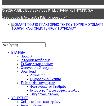
© 2026 PUBLIC BUS SERVICES KTEL CHANIA-RETHYMNO S.A
Σχεδιασμός & Ανάπτυξη:
ΙΜΕ πληροφορική
SMART
TOURS-ΠΡΑΚΤΟΡΕΙΟ ΓΕΝΙΚΟΥ ΤΟΥΡΙΣΜΟΥ
Αναζήτηση
ΕΤΑΙΡΕΙΑ
Προφίλ
Ιστορική Αναδρομή
Στόλος λεωφορείων
Οικονομικά Στοιχεία
Download
Λογότυπα
Ημερολόγιο/Έντυπα
Έκθεση Φωτογραφίας
Φωτογραφίες Σταθμών
Ιστορικές Φωτογραφίες Στόλου
Σύγχρονος στόλος
ΥΠΗΡΕΣΙΕΣ
Online έκδοση εισιτηρίων
Αναχωρήσεις