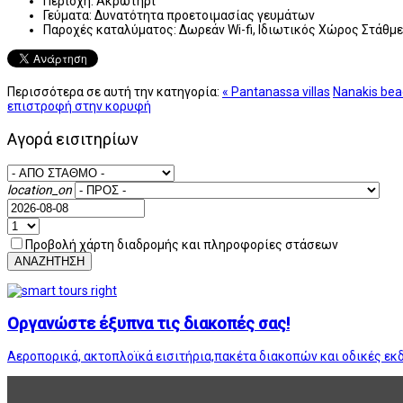
Περιοχή:
Ακρωτήρι
Γεύματα:
Δυνατότητα προετοιμασίας γευμάτων
Παροχές καταλύματος:
Δωρεάν Wi-fi, Ιδιωτικός Χώρος Στάθμ
Περισσότερα σε αυτή την κατηγορία:
« Pantanassa villas
Nanakis bea
επιστροφή στην κορυφή
Αγορά εισιτηρίων
location_on
Προβολή χάρτη διαδρομής και πληροφορίες στάσεων
ΑΝΑΖΗΤΗΣΗ
Οργανώστε έξυπνα τις διακοπές σας!
Αεροπορικά, ακτοπλοϊκά εισιτήρια,πακέτα διακοπών και οδικές εκ