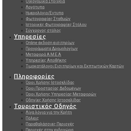
Οικονομικά Στοιχεία
Λογότυπα
Ημερολόγιο/Εντυπα
Φωτογραφίες Σταθμών
Ιστορικές Φωτογραφίες Στόλου
Σύγχρονος στόλος
Υπηρεσίες
Online έκδοση εισιτηρίων
Προγράμματα Δρομολογίων
Μεταφορά Α.Μ.Ε.Α
Υπηρεσίες Αποθήκης
Τιμοκατάλογοι Εισιτηρίων και Εκπτωτικών Καρτών
Πληροφορίες
Όροι Χρήσης Ιστοσελίδας
Όροι Προστασίας Δεδομένων
Όροι Χρήσης Υπηρεσίας Μεταφορών
Οδηγίες Χρήσης Ιστοσελίδας
Τουριστικός Οδηγός
Λίγα λόγια για την Κρήτη
Πόλεις
Παραθαλάσσιες Περιοχές
Περιοχές στην ενδοχώρα