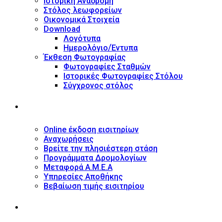
Ιστορική Αναδρομή
Στόλος λεωφορείων
Οικονομικά Στοιχεία
Download
Λογότυπα
Ημερολόγιο/Έντυπα
Έκθεση Φωτογραφίας
Φωτογραφίες Σταθμών
Ιστορικές Φωτογραφίες Στόλου
Σύγχρονος στόλος
ΥΠΗΡΕΣΙΕΣ
Online έκδοση εισιτηρίων
Αναχωρήσεις
Βρείτε την πλησιέστερη στάση
Προγράμματα Δρομολογίων
Μεταφορά Α.Μ.Ε.Α
Υπηρεσίες Αποθήκης
Βεβαίωση τιμής εισιτηρίου
ΠΛΗΡΟΦΟΡΙΕΣ