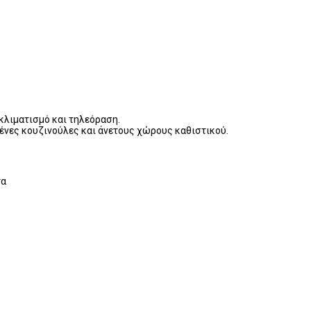
κλιματισμό και τηλεόραση.
μένες κουζινούλες και άνετους χώρους καθιστικού.
τα