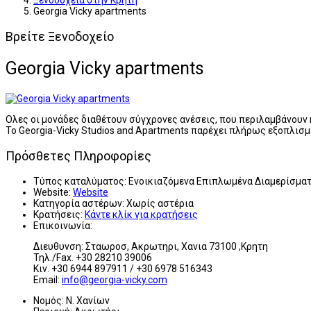
Ξενοδοχεία στην Κρήτη
Georgia Vicky apartments
Βρείτε Ξενοδοχείο
Georgia Vicky apartments
Oλες οι μονάδες διαθέτουν σύγχρονες ανέσεις, που περιλαμβάνουν 
Το Georgia-Vicky Studios and Apartments παρέχει πλήρως εξοπλισ
Πρόσθετες Πληροφορίες
Τύπος καταλύματος:
Ενοικιαζόμενα Επιπλωμένα Διαμερίσμα
Website:
Website
Κατηγορία αστέρων:
Χωρίς αστέρια
Κρατήσεις:
Κάντε κλίκ για κρατήσεις
Επικοινωνία:
Διευθυνση: Σταωροσ, Ακρωτηρι, Χανια 73100 ,Κρητη
Τηλ./Fax. +30 28210 39006
Κιν. +30 6944 897911 / +30 6978 516343
Email:
info@georgia-vicky.com
Νομός:
Ν. Χανίων