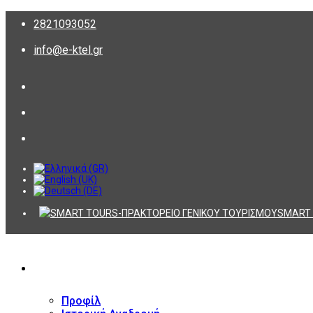
2821093052
info@e-ktel.gr
SMART 
ΕΤΑΙΡΕΙΑ
Προφίλ