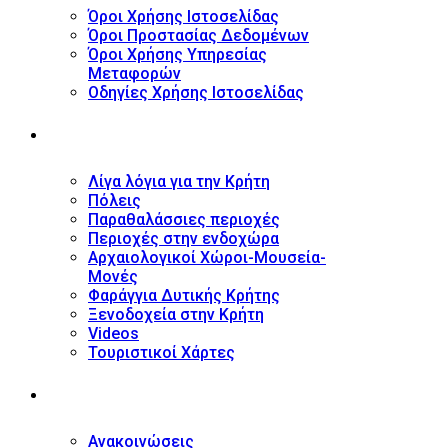
Όροι Χρήσης Ιστοσελίδας
Όροι Προστασίας Δεδομένων
Όροι Χρήσης Υπηρεσίας
Μεταφορών
Οδηγίες Χρήσης Ιστοσελίδας
ΤΟΥΡΙΣΤΙΚΟΣ ΟΔΗΓΟΣ
Λίγα λόγια για την Κρήτη
Πόλεις
Παραθαλάσσιες περιοχές
Περιοχές στην ενδοχώρα
Αρχαιολογικοί Χώροι-Μουσεία-
Μονές
Φαράγγια Δυτικής Κρήτης
Ξενοδοχεία στην Κρήτη
Videos
Τουριστικοί Χάρτες
ΝΕΑ
Ανακοινώσεις