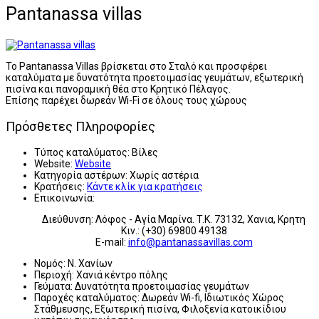
Pantanassa villas
Το Pantanassa Villas βρίσκεται στο Σταλό και προσφέρει
καταλύματα με δυνατότητα προετοιμασίας γευμάτων, εξωτερική
πισίνα και πανοραμική θέα στο Κρητικό Πέλαγος.
Επίσης παρέχει δωρεάν Wi-Fi σε όλους τους χώρους
Πρόσθετες Πληροφορίες
Τύπος καταλύματος:
Βίλες
Website:
Website
Κατηγορία αστέρων:
Χωρίς αστέρια
Κρατήσεις:
Κάντε κλίκ για κρατήσεις
Επικοινωνία:
Διεύθυνση: Λόφος - Αγία Μαρίνα. T.K. 73132, Xανια, Κρητη
Κιν.: (+30) 69800 49138
E-mail:
info@pantanassavillas.com
Νομός:
Ν. Χανίων
Περιοχή:
Χανιά κέντρο πόλης
Γεύματα:
Δυνατότητα προετοιμασίας γευμάτων
Παροχές καταλύματος:
Δωρεάν Wi-fi, Ιδιωτικός Χώρος
Στάθμευσης, Εξωτερική πισίνα, Φιλοξενία κατοικίδιου