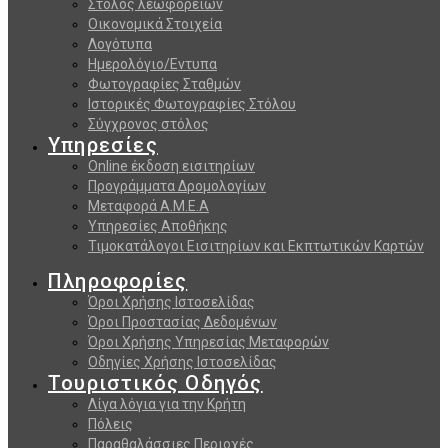
Στόλος λεωφορείων
Οικονομικά Στοιχεία
Λογότυπα
Ημερολόγιο/Εντυπα
Φωτογραφίες Σταθμών
Ιστορικές Φωτογραφίες Στόλου
Σύγχρονος στόλος
Υπηρεσίες
Online έκδοση εισιτηρίων
Προγράμματα Δρομολογίων
Μεταφορά Α.Μ.Ε.Α
Υπηρεσίες Αποθήκης
Τιμοκατάλογοι Εισιτηρίων και Εκπτωτικών Καρτών
Πληροφορίες
Όροι Χρήσης Ιστοσελίδας
Όροι Προστασίας Δεδομένων
Όροι Χρήσης Υπηρεσίας Μεταφορών
Οδηγίες Χρήσης Ιστοσελίδας
Τουριστικός Οδηγός
Λίγα λόγια για την Κρήτη
Πόλεις
Παραθαλάσσιες Περιοχές