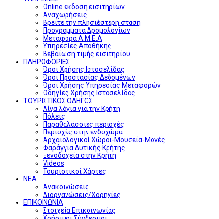
Online έκδοση εισιτηρίων
Αναχωρήσεις
Βρείτε την πλησιέστερη στάση
Προγράμματα Δρομολογίων
Μεταφορά Α.Μ.Ε.Α
Υπηρεσίες Αποθήκης
Βεβαίωση τιμής εισιτηρίου
ΠΛΗΡΟΦΟΡΙΕΣ
Όροι Χρήσης Ιστοσελίδας
Όροι Προστασίας Δεδομένων
Όροι Χρήσης Υπηρεσίας Μεταφορών
Οδηγίες Χρήσης Ιστοσελίδας
ΤΟΥΡΙΣΤΙΚΟΣ ΟΔΗΓΟΣ
Λίγα λόγια για την Κρήτη
Πόλεις
Παραθαλάσσιες περιοχές
Περιοχές στην ενδοχώρα
Αρχαιολογικοί Χώροι-Μουσεία-Μονές
Φαράγγια Δυτικής Κρήτης
Ξενοδοχεία στην Κρήτη
Videos
Τουριστικοί Χάρτες
ΝΕΑ
Ανακοινώσεις
Διοργανώσεις/Χορηγίες
ΕΠΙΚΟΙΝΩΝΙΑ
Στοιχεία Επικοινωνίας
Χρήσιμοι Σύνδεσμοι