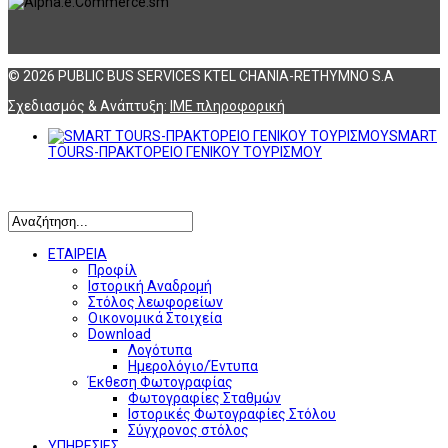
© 2026 PUBLIC BUS SERVICES KTEL CHANIA-RETHYMNO S.A
Σχεδιασμός & Ανάπτυξη:
ΙΜΕ πληροφορική
SMART
TOURS-ΠΡΑΚΤΟΡΕΙΟ ΓΕΝΙΚΟΥ ΤΟΥΡΙΣΜΟΥ
Αναζήτηση
ΕΤΑΙΡΕΙΑ
Προφίλ
Ιστορική Αναδρομή
Στόλος λεωφορείων
Οικονομικά Στοιχεία
Download
Λογότυπα
Ημερολόγιο/Έντυπα
Έκθεση Φωτογραφίας
Φωτογραφίες Σταθμών
Ιστορικές Φωτογραφίες Στόλου
Σύγχρονος στόλος
ΥΠΗΡΕΣΙΕΣ