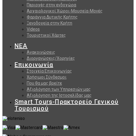
Περιοχές στην ενδοχώρα
Αρχαιολογικοί Χώροι-Μουσεία-Μονές
Φαράγγια Δυτικής Κρήτης
Ξενοδοχεία στην Κρήτη
Videos
Τουριστικοί Χάρτες
ΝΕΑ
Ανακοινώσεις
Διοργανώσεις/Χορηγίες
Επικοινωνία
Στοιχεία Επικοινωνίας
Χρήσιμοι Σύνδεσμοι
Που θα μας βρείτε
Αξιολόγηση των Υπηρεσιών μας
Αξιολόγηση της Ιστοσελίδας μας
Smart Tours-Πρακτορείο Γενικού
Τουρισμού