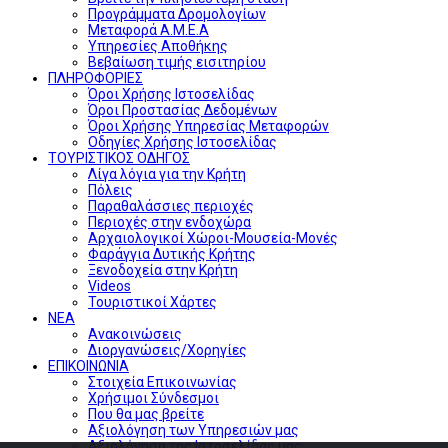
Προγράμματα Δρομολογίων
Μεταφορά Α.Μ.Ε.Α
Υπηρεσίες Αποθήκης
Βεβαίωση τιμής εισιτηρίου
ΠΛΗΡΟΦΟΡΙΕΣ
Όροι Χρήσης Ιστοσελίδας
Όροι Προστασίας Δεδομένων
Όροι Χρήσης Υπηρεσίας Μεταφορών
Οδηγίες Χρήσης Ιστοσελίδας
ΤΟΥΡΙΣΤΙΚΟΣ ΟΔΗΓΟΣ
Λίγα λόγια για την Κρήτη
Πόλεις
Παραθαλάσσιες περιοχές
Περιοχές στην ενδοχώρα
Αρχαιολογικοί Χώροι-Μουσεία-Μονές
Φαράγγια Δυτικής Κρήτης
Ξενοδοχεία στην Κρήτη
Videos
Τουριστικοί Χάρτες
ΝΕΑ
Ανακοινώσεις
Διοργανώσεις/Χορηγίες
ΕΠΙΚΟΙΝΩΝΙΑ
Στοιχεία Επικοινωνίας
Χρήσιμοι Σύνδεσμοι
Που θα μας βρείτε
Αξιολόγηση των Υπηρεσιών μας
Αξιολόγηση της Ιστοσελίδας μας