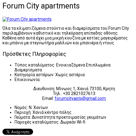
Forum City apartments
Όλα τα κλιματιζόμενα στούντιο και διαμερίσματα του Forum City
περιλαμβάνουν καθιστικό και τηλεόραση επίπεδης οθόνης.
Καθένα από αυτά έχει μια μικρή κουζίνα με εστίες μαγειρέματος
και μπάνιο με στεγνωτήρα μαλλιών και μπανιέρα ή ντους
Πρόσθετες Πληροφορίες
Τύπος καταλύματος:
Ενοικιαζόμενα Επιπλωμένα
Διαμερίσματα
Κατηγορία αστέρων:
Χωρίς αστέρια
Επικοινωνία:
Διευθυνση: Μίνωος 1, Χανιά 73100, Κρητη
Τηλ.: +30 2821027613
Email:
forumcityapts@gmail.com
Νομός:
Ν. Χανίων
Περιοχή:
Χανιά κέντρο πόλης
Γεύματα:
Δυνατότητα προετοιμασίας γευμάτων
Παροχές καταλύματος:
Δωρεάν Wi-fi