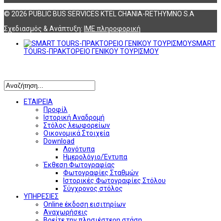
© 2026 PUBLIC BUS SERVICES KTEL CHANIA-RETHYMNO S.A
Σχεδιασμός & Ανάπτυξη:
ΙΜΕ πληροφορική
SMART
TOURS-ΠΡΑΚΤΟΡΕΙΟ ΓΕΝΙΚΟΥ ΤΟΥΡΙΣΜΟΥ
Αναζήτηση
ΕΤΑΙΡΕΙΑ
Προφίλ
Ιστορική Αναδρομή
Στόλος λεωφορείων
Οικονομικά Στοιχεία
Download
Λογότυπα
Ημερολόγιο/Έντυπα
Έκθεση Φωτογραφίας
Φωτογραφίες Σταθμών
Ιστορικές Φωτογραφίες Στόλου
Σύγχρονος στόλος
ΥΠΗΡΕΣΙΕΣ
Online έκδοση εισιτηρίων
Αναχωρήσεις
Βρείτε την πλησιέστερη στάση