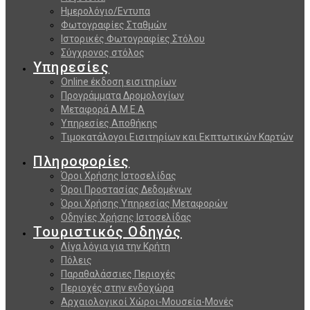
Ημερολόγιο/Εντυπα
Φωτογραφίες Σταθμών
Ιστορικές Φωτογραφίες Στόλου
Σύγχρονος στόλος
Υπηρεσίες
Online έκδοση εισιτηρίων
Προγράμματα Δρομολογίων
Μεταφορά Α.Μ.Ε.Α
Υπηρεσίες Αποθήκης
Τιμοκατάλογοι Εισιτηρίων και Εκπτωτικών Καρτών
Πληροφορίες
Όροι Χρήσης Ιστοσελίδας
Όροι Προστασίας Δεδομένων
Όροι Χρήσης Υπηρεσίας Μεταφορών
Οδηγίες Χρήσης Ιστοσελίδας
Τουριστικός Οδηγός
Λίγα λόγια για την Κρήτη
Πόλεις
Παραθαλάσσιες Περιοχές
Περιοχές στην ενδοχώρα
Αρχαιολογικοί Χώροι-Μουσεία-Μονές