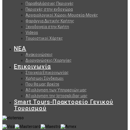
Παραθαλάσσιες Περιοχές
Περιοχές στην ενδοχώρα
Αρχαιολογικοί Χώροι-Μουσεία-Μονές
Φαράγγια Δυτικής Κρήτης
Ξενοδοχεία στην Κρήτη
Videos
Τουριστικοί Χάρτες
ΝΕΑ
Ανακοινώσεις
Διοργανώσεις/Χορηγίες
Επικοινωνία
Στοιχεία Επικοινωνίας
Χρήσιμοι Σύνδεσμοι
Που θα μας βρείτε
Αξιολόγηση των Υπηρεσιών μας
Αξιολόγηση της Ιστοσελίδας μας
Smart Tours-Πρακτορείο Γενικού
Τουρισμού