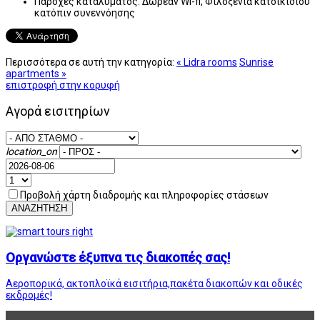
Παροχές καταλύματος:
Δωρεάν Wi-fi, Φιλοξενία κατοικίδιου
κατόπιν συνεννόησης
Περισσότερα σε αυτή την κατηγορία:
« Lidra rooms
Sunrise
apartments »
επιστροφή στην κορυφή
Αγορά εισιτηρίων
location_on
Προβολή χάρτη διαδρομής και πληροφορίες στάσεων
ΑΝΑΖΗΤΗΣΗ
Οργανώστε έξυπνα τις διακοπές σας!
Αεροπορικά, ακτοπλοϊκά εισιτήρια,πακέτα διακοπών και οδικές
εκδρομές!