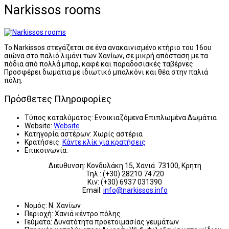
Narkissos rooms
Το Narkissos στεγάζεται σε ένα ανακαινισμένο κτήριο του 16ου
αιώνα στο παλιό λιμάνι των Χανίων, σε μικρή απόσταση με τα
πόδια από πολλά μπαρ, καφέ και παραδοσιακές ταβέρνες
Προσφέρει δωμάτια με ιδιωτικό μπαλκόνι και θέα στην παλιά
πόλη.
Πρόσθετες Πληροφορίες
Τύπος καταλύματος:
Ενοικιαζόμενα Επιπλωμένα Δωμάτια
Website:
Website
Κατηγορία αστέρων:
Χωρίς αστέρια
Κρατήσεις:
Κάντε κλίκ για κρατήσεις
Επικοινωνία:
Διευθυνση: Κονδυλάκη 15, Χανιά 73100, Κρητη
Τηλ.: (+30) 28210 74720
Κιν: (+30) 6937 031390
Email:
info@narkissos.info
Νομός:
Ν. Χανίων
Περιοχή:
Χανιά κέντρο πόλης
Γεύματα:
Δυνατότητα προετοιμασίας γευμάτων