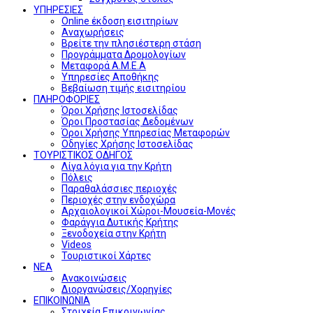
ΥΠΗΡΕΣΙΕΣ
Online έκδοση εισιτηρίων
Αναχωρήσεις
Βρείτε την πλησιέστερη στάση
Προγράμματα Δρομολογίων
Μεταφορά Α.Μ.Ε.Α
Υπηρεσίες Αποθήκης
Βεβαίωση τιμής εισιτηρίου
ΠΛΗΡΟΦΟΡΙΕΣ
Όροι Χρήσης Ιστοσελίδας
Όροι Προστασίας Δεδομένων
Όροι Χρήσης Υπηρεσίας Μεταφορών
Οδηγίες Χρήσης Ιστοσελίδας
ΤΟΥΡΙΣΤΙΚΟΣ ΟΔΗΓΟΣ
Λίγα λόγια για την Κρήτη
Πόλεις
Παραθαλάσσιες περιοχές
Περιοχές στην ενδοχώρα
Αρχαιολογικοί Χώροι-Μουσεία-Μονές
Φαράγγια Δυτικής Κρήτης
Ξενοδοχεία στην Κρήτη
Videos
Τουριστικοί Χάρτες
ΝΕΑ
Ανακοινώσεις
Διοργανώσεις/Χορηγίες
ΕΠΙΚΟΙΝΩΝΙΑ
Στοιχεία Επικοινωνίας