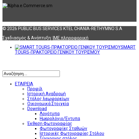
© 2026 PUBLIC BUS SERVICES KTEL CHANIA-RETHYMNO S.A
Σχεδιασμός & Ανάπτυξη:
ΙΜΕ πληροφορική
SMART
TOURS-ΠΡΑΚΤΟΡΕΙΟ ΓΕΝΙΚΟΥ ΤΟΥΡΙΣΜΟΥ
Αναζήτηση
ΕΤΑΙΡΕΙΑ
Προφίλ
Ιστορική Αναδρομή
Στόλος λεωφορείων
Οικονομικά Στοιχεία
Download
Λογότυπα
Ημερολόγιο/Έντυπα
Έκθεση Φωτογραφίας
Φωτογραφίες Σταθμών
Ιστορικές Φωτογραφίες Στόλου
Σύγχρονος στόλος