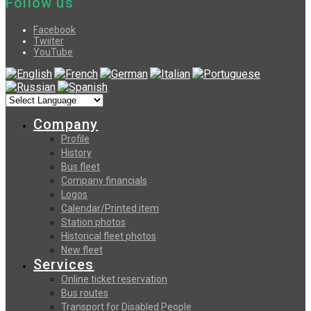
Follow us
Facebook
Twiiter
YouTube
Company
Profile
History
Bus fleet
Company financials
Logos
Calendar/Printed item
Station photos
Historical fleet photos
New fleet
Services
Online ticket reservation
Bus routes
Transport for Disabled People