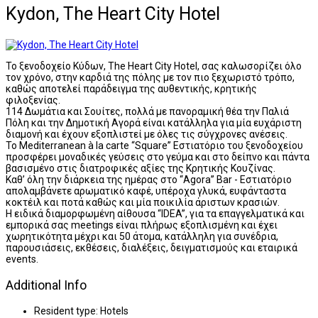
Kydon, The Heart City Hotel
Το ξενοδοχείο Κύδων, The Heart City Hotel, σας καλωσορίζει όλο
τον χρόνο, στην καρδιά της πόλης με τον πιο ξεχωριστό τρόπο,
καθώς αποτελεί παράδειγμα της αυθεντικής, κρητικής
φιλοξενίας.
114 Δωμάτια και Σουίτες, πολλά με πανοραμική θέα την Παλιά
Πόλη και την Δημοτική Αγορά είναι κατάλληλα για μία ευχάριστη
διαμονή και έχουν εξοπλιστεί με όλες τις σύγχρονες ανέσεις.
Το Mediterranean à la carte “Square” Εστιατόριο του ξενοδοχείου
προσφέρει μοναδικές γεύσεις στο γεύμα και στο δείπνο και πάντα
βασισμένο στις διατροφικές αξίες της Κρητικής Κουζίνας.
Καθ’ όλη την διάρκεια της ημέρας στο “Agora” Bar - Εστιατόριο
απολαμβάνετε αρωματικό καφέ, υπέροχα γλυκά, ευφάνταστα
κοκτέιλ και ποτά καθώς και μία ποικιλία άριστων κρασιών.
Η ειδικά διαμορφωμένη αίθουσα “IDEA”, για τα επαγγελματικά και
εμπορικά σας meetings είναι πλήρως εξοπλισμένη και έχει
χωρητικότητα μέχρι και 50 άτομα, κατάλληλη για συνέδρια,
παρουσιάσεις, εκθέσεις, διαλέξεις, δειγματισμούς και εταιρικά
events.
Additional Info
Resident type:
Hotels