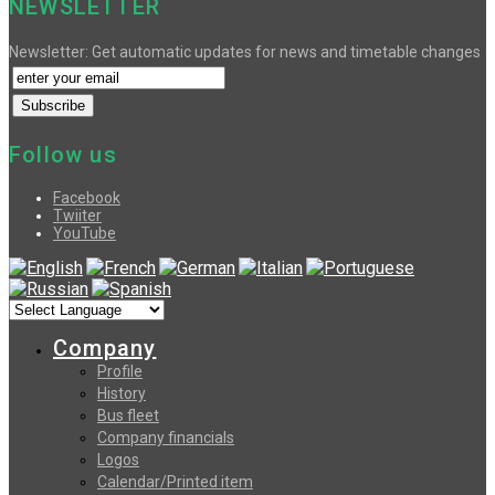
NEWSLETTER
Newsletter: Get automatic updates for news and timetable changes
Follow us
Facebook
Twiiter
YouTube
Company
Profile
History
Bus fleet
Company financials
Logos
Calendar/Printed item