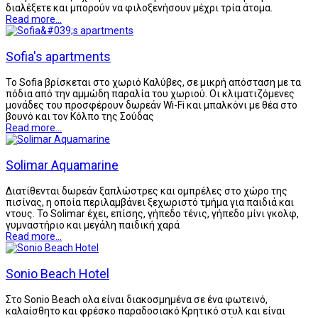
διαλέξετε και μπορούν να φιλοξενήσουν μέχρι τρία άτομα.
Read more...
Sofia's apartments
Το Sofia βρίσκεται στο χωριό Καλύβες, σε μικρή απόσταση με τα
πόδια από την αμμώδη παραλία του χωριού. Οι κλιματιζόμενες
μονάδες του προσφέρουν δωρεάν Wi-Fi και μπαλκόνι με θέα στο
βουνό και τον Κόλπο της Σούδας
Read more...
Solimar Aquamarine
Διατίθενται δωρεάν ξαπλώστρες και ομπρέλες στο χώρο της
πισίνας, η οποία περιλαμβάνει ξεχωριστό τμήμα για παιδιά και
ντους. Το Solimar έχει, επίσης, γήπεδο τένις, γήπεδο μίνι γκολφ,
γυμναστήριο και μεγάλη παιδική χαρά
Read more...
Sonio Beach Hotel
Στο Sonio Beach oλα είναι διακοσμημένα σε ένα φωτεινό,
καλαίσθητο και φρέσκο ​​παραδοσιακό Κρητικό στυλ και είναι