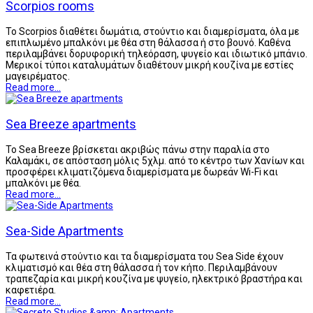
Scorpios rooms
Το Scorpios διαθέτει δωμάτια, στούντιο και διαμερίσματα, όλα με
επιπλωμένο μπαλκόνι με θέα στη θάλασσα ή στο βουνό. Καθένα
περιλαμβάνει δορυφορική τηλεόραση, ψυγείο και ιδιωτικό μπάνιο.
Μερικοί τύποι καταλυμάτων διαθέτουν μικρή κουζίνα με εστίες
μαγειρέματος.
Read more...
Sea Breeze apartments
Το Sea Breeze βρίσκεται ακριβώς πάνω στην παραλία στο
Καλαμάκι, σε απόσταση μόλις 5χλμ. από το κέντρο των Χανίων και
προσφέρει κλιματιζόμενα διαμερίσματα με δωρεάν Wi-Fi και
μπαλκόνι με θέα.
Read more...
Sea-Side Apartments
Τα φωτεινά στούντιο και τα διαμερίσματα του Sea Side έχουν
κλιματισμό και θέα στη θάλασσα ή τον κήπο. Περιλαμβάνουν
τραπεζαρία και μικρή κουζίνα με ψυγείο, ηλεκτρικό βραστήρα και
καφετιέρα.
Read more...