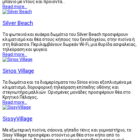
μπάνιο με ντους και προϊόντα…
Read more...
Silver Beach
Tα φωτεινά και ευάερα δωμάτια του Silver Beach προσφέρουν
κλιματισμό και θέα στους κήπους του ξενοδοχείου, στην πισίνα ή
στη θάλασσα. Περιλαμβάνουν δωρεάν Wi-Fi, μια θυρίδα ασφαλείας,
τηλεόραση και ψυγείο.
Read more...
Sirios Village
Τα δωμάτια και τα διαμερίσματα του Sirios eίναι εξοπλισμένα με
κλιματισμό, δορυφορική τηλεόραση επίπεδης οθόνης και
στεγνωτήρα μαλλιών. Ορισμένες μονάδες προσφέρουν θέα στο
Κρητικό Πέλαγος,
Read more...
SissyVillage
Με εξωτερική πισίνα, σάουνα, γήπεδο τένις και γυμναστήριο, το
Sissy Village προσφέρει στούντιο με θέα στον κήπο από το
μπαλκόνι τους. Βρίσκεται σε κεντρική τοποθεσία στο χωριό