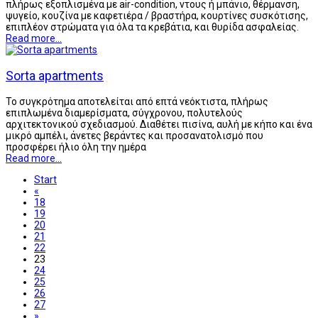
πλήρως εξοπλισμένα με air-condition, ντους ή μπάνιο, θέρμανση,
ψυγείο, κουζίνα με καφετιέρα / βραστήρα, κουρτίνες συσκότισης,
επιπλέον στρώματα για όλα τα κρεβάτια, και θυρίδα ασφαλείας.
Read more...
Sorta apartments
Το συγκρότημα αποτελείται από επτά νεόκτιστα, πλήρως
επιπλωμένα διαμερίσματα, σύγχρονου, πολυτελούς
αρχιτεκτονικού σχεδιασμού. Διαθέτει πισίνα, αυλή με κήπο και ένα
μικρό αμπέλι, άνετες βεράντες και προσανατολισμό που
προσφέρει ήλιο όλη την ημέρα
Read more...
Start
«
18
19
20
21
22
23
24
25
26
27
»