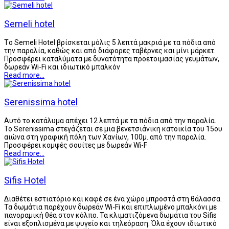
Semeli hotel
Tο Semeli Hotel βρίσκεται μόλις 5 λεπτά μακριά με τα πόδια από
την παραλία, καθώς και από διάφορες ταβέρνες και μίνι μάρκετ.
Προσφέρει καταλύματα με δυνατότητα προετοιμασίας γευμάτων,
δωρεάν Wi-Fi και ιδιωτικό μπαλκόν
Read more...
Serenissima hotel
Αυτό το κατάλυμα απέχει 12 λεπτά με τα πόδια από την παραλία.
Το Serenissima στεγάζεται σε μια βενετσιάνικη κατοικία του 15ου
αιώνα στη γραφική πόλη των Χανίων, 100μ. από την παραλία.
Προσφέρει κομψές σουίτες με δωρεάν Wi-F
Read more...
Sifis Hotel
Διαθέτει εστιατόριο και καφέ σε ένα χώρο μπροστά στη θάλασσα.
Τα δωμάτια παρέχουν δωρεάν Wi-Fi και επιπλωμένο μπαλκόνι με
πανοραμική θέα στον κόλπο. Τα κλιματιζόμενα δωμάτια του Sifis
είναι εξοπλισμένα με ψυγείο και τηλεόραση. Όλα έχουν ιδιωτικό