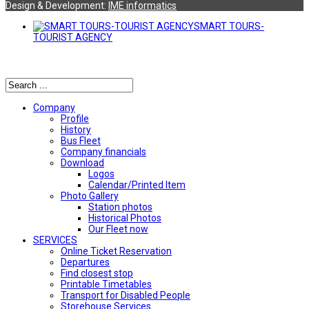
Design & Development:
ΙΜΕ informatics
SMART TOURS-
TOURIST AGENCY
Αναζήτηση
Company
Profile
History
Bus Fleet
Company financials
Download
Logos
Calendar/Printed Item
Photo Gallery
Station photos
Historical Photos
Our Fleet now
SERVICES
Online Ticket Reservation
Departures
Find closest stop
Printable Timetables
Transport for Disabled People
Storehouse Services