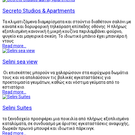
Secretο Studios & Apartments
Τα κλιματιζόμενα διαμερίσματα και στούντιο διαθέτουν σαλόνι με
καναπέ και δορυφορική τηλεόραση επίπεδης οθόνης. Η πλήρως
εξοπλισμένη κανονική ή μικρή κουζίνα περιλαμβάνει φούρνο,
ψυγείο και μαγειρικά σκεύη. Το ιδιωτικό μπάνιο έχει μπανιέρα ή
ντους
Read more...
Selini sea view
Οι επισκέπτες μπορούν να χαλαρώσουν στα ευρύχωρα δωμάτια
τους και να απολαύσουν τις βολικές εγκαταστάσεις για
προετοιμασία γευμάτων, καθώς και νόστιμα γεύματα από το
εστιατόριο.
Read more...
Selini Suites
το ξενοδοχείο προσφέρει μια ποικιλία από πλήρως εξοπλισμένα
καταλύματα, σε συνδυασμό με άριστες εγκαταστάσεις αναψυχής,
δωρεάν πρωινό μπουφέ και ιδιωτικό πάρκινγκ.
Read more...