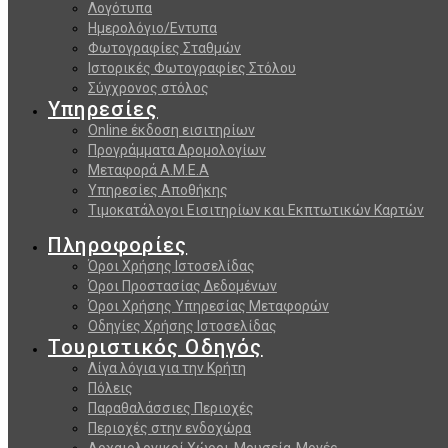
Λογότυπα
Ημερολόγιο/Εντυπα
Φωτογραφίες Σταθμών
Ιστορικές Φωτογραφίες Στόλου
Σύγχρονος στόλος
Υπηρεσίες
Online έκδοση εισιτηρίων
Προγράμματα Δρομολογίων
Μεταφορά Α.Μ.Ε.Α
Υπηρεσίες Αποθήκης
Τιμοκατάλογοι Εισιτηρίων και Εκπτωτικών Καρτών
Πληροφορίες
Όροι Χρήσης Ιστοσελίδας
Όροι Προστασίας Δεδομένων
Όροι Χρήσης Υπηρεσίας Μεταφορών
Οδηγίες Χρήσης Ιστοσελίδας
Τουριστικός Οδηγός
Λίγα λόγια για την Κρήτη
Πόλεις
Παραθαλάσσιες Περιοχές
Περιοχές στην ενδοχώρα
Αρχαιολογικοί Χώροι-Μουσεία-Μονές