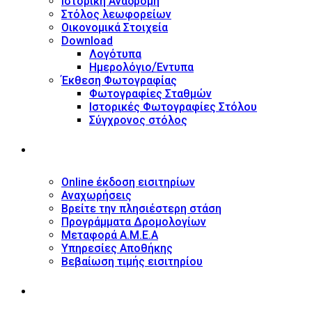
Ιστορική Αναδρομή
Στόλος λεωφορείων
Οικονομικά Στοιχεία
Download
Λογότυπα
Ημερολόγιο/Έντυπα
Έκθεση Φωτογραφίας
Φωτογραφίες Σταθμών
Ιστορικές Φωτογραφίες Στόλου
Σύγχρονος στόλος
ΥΠΗΡΕΣΙΕΣ
Online έκδοση εισιτηρίων
Αναχωρήσεις
Βρείτε την πλησιέστερη στάση
Προγράμματα Δρομολογίων
Μεταφορά Α.Μ.Ε.Α
Υπηρεσίες Αποθήκης
Βεβαίωση τιμής εισιτηρίου
ΠΛΗΡΟΦΟΡΙΕΣ