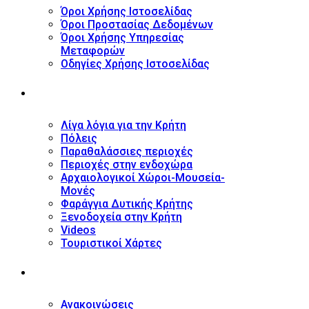
Όροι Χρήσης Ιστοσελίδας
Όροι Προστασίας Δεδομένων
Όροι Χρήσης Υπηρεσίας
Μεταφορών
Οδηγίες Χρήσης Ιστοσελίδας
ΤΟΥΡΙΣΤΙΚΟΣ ΟΔΗΓΟΣ
Λίγα λόγια για την Κρήτη
Πόλεις
Παραθαλάσσιες περιοχές
Περιοχές στην ενδοχώρα
Αρχαιολογικοί Χώροι-Μουσεία-
Μονές
Φαράγγια Δυτικής Κρήτης
Ξενοδοχεία στην Κρήτη
Videos
Τουριστικοί Χάρτες
ΝΕΑ
Ανακοινώσεις