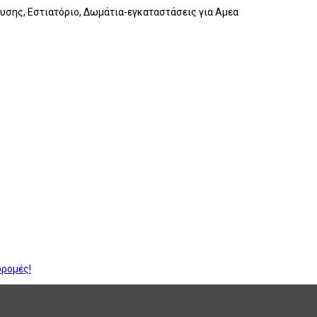
ευσης, Εστιατόριο, Δωμάτια-εγκαταστάσεις για Αμεα
δρομές!