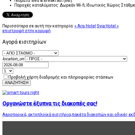
Γεύματα:
Bed & Breakfast (BB)
Παροχές καταλύματος:
Δωρεάν Wi-fi, Ιδιωτικός Χώρος Στάθμ
Περισσότερα σε αυτή την κατηγορία:
« Aris Hotel
Syia Hotel »
επιστροφή στην κορυφή
Αγορά εισιτηρίων
location_on
Προβολή χάρτη διαδρομής και πληροφορίες στάσεων
ΑΝΑΖΗΤΗΣΗ
Οργανώστε έξυπνα τις διακοπές σας!
Αεροπορικά, ακτοπλοϊκά εισιτήρια,πακέτα διακοπών και οδικές εκ