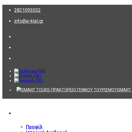
2821093052
info@e-ktel.gr
SMART 
ΕΤΑΙΡΕΙΑ
Προφίλ