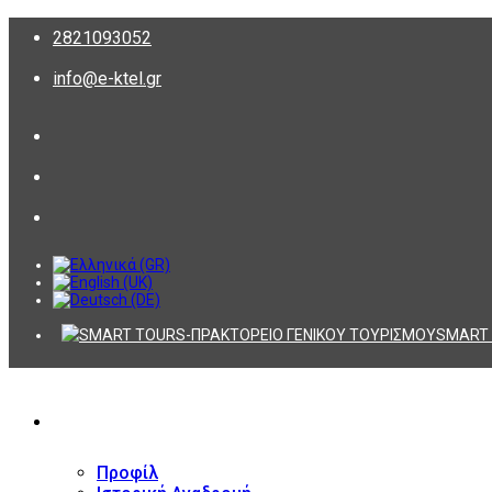
2821093052
info@e-ktel.gr
SMART 
ΕΤΑΙΡΕΙΑ
Προφίλ