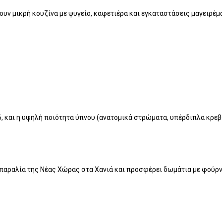
έτουν μικρή κουζίνα με ψυγείο, καφετιέρα και εγκαταστάσεις μαγειρ
, και η υψηλή ποιότητα ύπνου (ανατομικά στρώματα, υπέρδιπλα κρεβ
 παραλία της Νέας Χώρας στα Χανιά και προσφέρει δωμάτια με φούρν