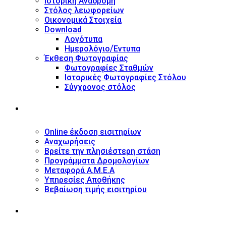
Ιστορική Αναδρομή
Στόλος λεωφορείων
Οικονομικά Στοιχεία
Download
Λογότυπα
Ημερολόγιο/Έντυπα
Έκθεση Φωτογραφίας
Φωτογραφίες Σταθμών
Ιστορικές Φωτογραφίες Στόλου
Σύγχρονος στόλος
ΥΠΗΡΕΣΙΕΣ
Online έκδοση εισιτηρίων
Αναχωρήσεις
Βρείτε την πλησιέστερη στάση
Προγράμματα Δρομολογίων
Μεταφορά Α.Μ.Ε.Α
Υπηρεσίες Αποθήκης
Βεβαίωση τιμής εισιτηρίου
ΠΛΗΡΟΦΟΡΙΕΣ