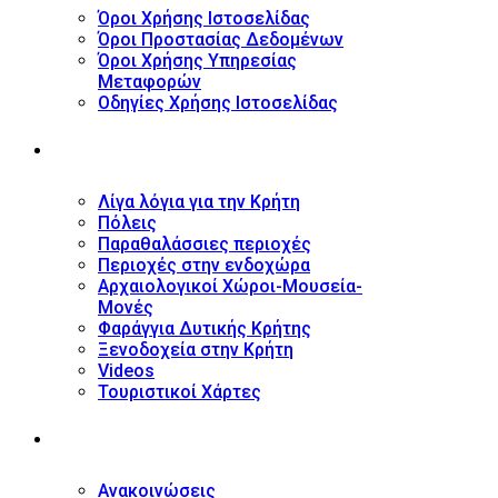
Όροι Χρήσης Ιστοσελίδας
Όροι Προστασίας Δεδομένων
Όροι Χρήσης Υπηρεσίας
Μεταφορών
Οδηγίες Χρήσης Ιστοσελίδας
ΤΟΥΡΙΣΤΙΚΟΣ ΟΔΗΓΟΣ
Λίγα λόγια για την Κρήτη
Πόλεις
Παραθαλάσσιες περιοχές
Περιοχές στην ενδοχώρα
Αρχαιολογικοί Χώροι-Μουσεία-
Μονές
Φαράγγια Δυτικής Κρήτης
Ξενοδοχεία στην Κρήτη
Videos
Τουριστικοί Χάρτες
ΝΕΑ
Ανακοινώσεις