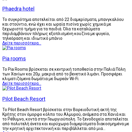
Phaedra hotel
Το συγκρότημα αποτελείται από 22 διαμερίσματα, μπανγκαλόου
και στούντιο, ενώ έχει και ωραία πισίνα χωρίς χημικά με
ξεχωριστό τμήμα για τα παιδιά. Όλα τα καταλύματα
περιλαμβάνουν πλήρως εξοπλισμένη κουζίνα με ψυγείο,
τηλεόραση και ιδιωτικό μπάνιο
Δείτε περισσότερα...
Pia rooms
Το Pia Rooms βρίσκεται σε κεντρική τοποθεσία στην Παλιά Πόλη
των Χανίων και 20μ. μακριά από το βενετικό λιμάνι. Προσφέρει
κλιματιζόμενα δωμάτια με δωρεάν Wi-Fi.
Δείτε περισσότερα...
Pilot Beach Resort
To Pilot Beach Resort βρίσκεται στην Βορειοδυτική ακτή της
Κρήτης στον όμορφο κόλπο του Αλμυρού, ανάμεσα στα Χανιά και
το Ρέθυμνο, κοντά στην Γεωργιούπολη. Το ξενοδοχείο αποτελείται
από πολυτελή άνετα και ευρύχωρα διαμερίσματα διακοσμημένα με
την κρητική αρχιτεκτονική και περιβάλλεται από μια…