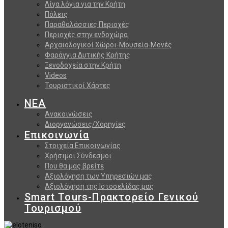
Λίγα λόγια για την Κρήτη
Πόλεις
Παραθαλάσσιες Περιοχές
Περιοχές στην ενδοχώρα
Αρχαιολογικοί Χώροι-Μουσεία-Μονές
Φαράγγια Δυτικής Κρήτης
Ξενοδοχεία στην Κρήτη
Videos
Τουριστικοί Χάρτες
ΝΕΑ
Ανακοινώσεις
Διοργανώσεις/Χορηγίες
Επικοινωνία
Στοιχεία Επικοινωνίας
Χρήσιμοι Σύνδεσμοι
Που θα μας βρείτε
Αξιολόγηση των Υπηρεσιών μας
Αξιολόγηση της Ιστοσελίδας μας
Smart Tours-Πρακτορείο Γενικού
Τουρισμού