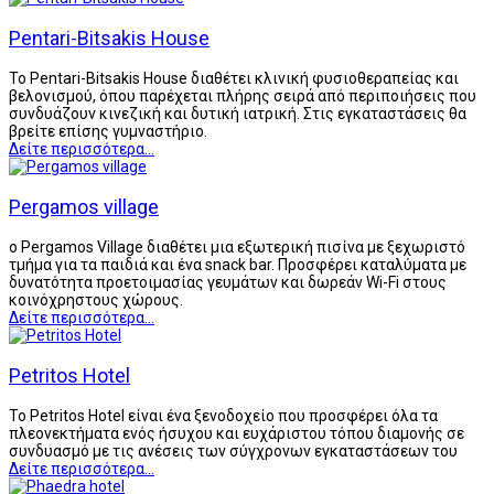
Pentari-Bitsakis House
Το Pentari-Bitsakis House διαθέτει κλινική φυσιοθεραπείας και
βελονισμού, όπου παρέχεται πλήρης σειρά από περιποιήσεις που
συνδυάζουν κινεζική και δυτική ιατρική. Στις εγκαταστάσεις θα
βρείτε επίσης γυμναστήριο.
Δείτε περισσότερα...
Pergamos village
ο Pergamos Village διαθέτει μια εξωτερική πισίνα με ξεχωριστό
τμήμα για τα παιδιά και ένα snack bar. Προσφέρει καταλύματα με
δυνατότητα προετοιμασίας γευμάτων και δωρεάν Wi-Fi στους
κοινόχρηστους χώρους.
Δείτε περισσότερα...
Petritos Hotel
Το Petritos Hotel είναι ένα ξενοδοχείο που προσφέρει όλα τα
πλεονεκτήματα ενός ήσυχου και ευχάριστου τόπου διαμονής σε
συνδυασμό με τις ανέσεις των σύγχρονων εγκαταστάσεων του
Δείτε περισσότερα...