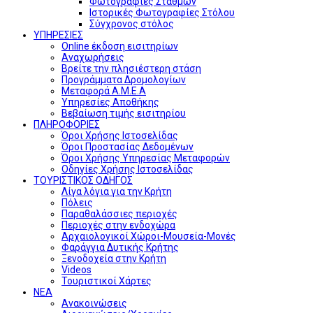
Φωτογραφίες Σταθμών
Ιστορικές Φωτογραφίες Στόλου
Σύγχρονος στόλος
ΥΠΗΡΕΣΙΕΣ
Online έκδοση εισιτηρίων
Αναχωρήσεις
Βρείτε την πλησιέστερη στάση
Προγράμματα Δρομολογίων
Μεταφορά Α.Μ.Ε.Α
Υπηρεσίες Αποθήκης
Βεβαίωση τιμής εισιτηρίου
ΠΛΗΡΟΦΟΡΙΕΣ
Όροι Χρήσης Ιστοσελίδας
Όροι Προστασίας Δεδομένων
Όροι Χρήσης Υπηρεσίας Μεταφορών
Οδηγίες Χρήσης Ιστοσελίδας
ΤΟΥΡΙΣΤΙΚΟΣ ΟΔΗΓΟΣ
Λίγα λόγια για την Κρήτη
Πόλεις
Παραθαλάσσιες περιοχές
Περιοχές στην ενδοχώρα
Αρχαιολογικοί Χώροι-Μουσεία-Μονές
Φαράγγια Δυτικής Κρήτης
Ξενοδοχεία στην Κρήτη
Videos
Τουριστικοί Χάρτες
ΝΕΑ
Ανακοινώσεις