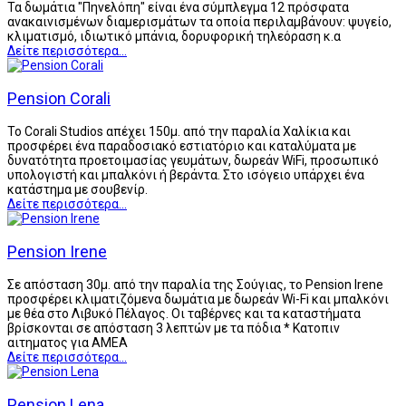
Τα δωμάτια "Πηνελόπη" είναι ένα σύμπλεγμα 12 πρόσφατα
ανακαινισμένων διαμερισμάτων τα οποία περιλαμβάνουν: ψυγείο,
κλιματισμό, ιδιωτικό μπάνια, δορυφορική τηλεόραση κ.α
Δείτε περισσότερα...
Pension Corali
Το Corali Studios απέχει 150μ. από την παραλία Χαλίκια και
προσφέρει ένα παραδοσιακό εστιατόριο και καταλύματα με
δυνατότητα προετοιμασίας γευμάτων, δωρεάν WiFi, προσωπικό
υπολογιστή και μπαλκόνι ή βεράντα. Στο ισόγειο υπάρχει ένα
κατάστημα με σουβενίρ.
Δείτε περισσότερα...
Pension Irene
Σε απόσταση 30μ. από την παραλία της Σούγιας, το Pension Irene
προσφέρει κλιματιζόμενα δωμάτια με δωρεάν Wi-Fi και μπαλκόνι
με θέα στο Λιβυκό Πέλαγος. Οι ταβέρνες και τα καταστήματα
βρίσκονται σε απόσταση 3 λεπτών με τα πόδια * Κατοπιν
αιτηματος για ΑΜΕΑ
Δείτε περισσότερα...
Pension Lena