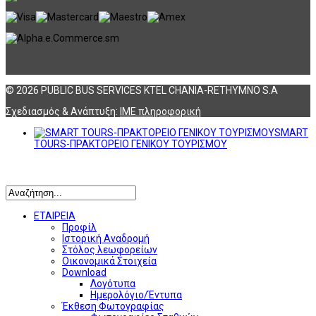
© 2026 PUBLIC BUS SERVICES KTEL CHANIA-RETHYMNO S.A
Σχεδιασμός & Ανάπτυξη:
ΙΜΕ πληροφορική
SMART
TOURS-ΠΡΑΚΤΟΡΕΙΟ ΓΕΝΙΚΟΥ ΤΟΥΡΙΣΜΟΥ
Αναζήτηση
ΕΤΑΙΡΕΙΑ
Προφίλ
Ιστορική Αναδρομή
Στόλος λεωφορείων
Οικονομικά Στοιχεία
Download
Λογότυπα
Ημερολόγιο/Έντυπα
Έκθεση Φωτογραφίας