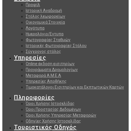
Προφίλ
Ιστορική Αναδρομή
Στόλος λεωφορείων
Οικονομικά Στοιχεία
Λογότυπα
Ημερολόγιο/Εντυπα
Φωτογραφίες Σταθμών
Ιστορικές Φωτογραφίες Στόλου
Σύγχρονος στόλος
Υπηρεσίες
Online έκδοση εισιτηρίων
Προγράμματα Δρομολογίων
Μεταφορά Α.Μ.Ε.Α
Υπηρεσίες Αποθήκης
Τιμοκατάλογοι Εισιτηρίων και Εκπτωτικών Καρτών
Πληροφορίες
Όροι Χρήσης Ιστοσελίδας
Όροι Προστασίας Δεδομένων
Όροι Χρήσης Υπηρεσίας Μεταφορών
Οδηγίες Χρήσης Ιστοσελίδας
Τουριστικός Οδηγός