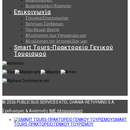
Διοργανώσεις/Χορηγίες
Επικοινωνία
Στοιχεία Επικοινωνίας
Χρήσιμοι Σύνδεσμοι
Που θα μας βρείτε
Αξιολόγηση των Υπηρεσιών μας
Αξιολόγηση της Ιστοσελίδας μας
Smart Tours-Πρακτορείο Γενικού
Τουρισμού
© 2026 PUBLIC BUS SERVICES KTEL CHANIA-RETHYMNO S.A
Σχεδιασμός & Ανάπτυξη:
ΙΜΕ πληροφορική
SMART
TOURS-ΠΡΑΚΤΟΡΕΙΟ ΓΕΝΙΚΟΥ ΤΟΥΡΙΣΜΟΥ