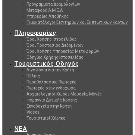
Προγράμματα Δρομολογίων
Μεταφορά Α.Μ.Ε.Α
Υπηρεσίες Αποθήκης
Τιμοκατάλογοι Εισιτηρίων και Εκπτωτικών Καρτών
Πληροφορίες
Όροι Χρήσης Ιστοσελίδας
Όροι Προστασίας Δεδομένων
Όροι Χρήσης Υπηρεσίας Μεταφορών
Οδηγίες Χρήσης Ιστοσελίδας
Τουριστικός Οδηγός
Λίγα λόγια για την Κρήτη
Πόλεις
Παραθαλάσσιες Περιοχές
Περιοχές στην ενδοχώρα
Αρχαιολογικοί Χώροι-Μουσεία-Μονές
Φαράγγια Δυτικής Κρήτης
Ξενοδοχεία στην Κρήτη
Videos
Τουριστικοί Χάρτες
ΝΕΑ
Ανακοινώσεις