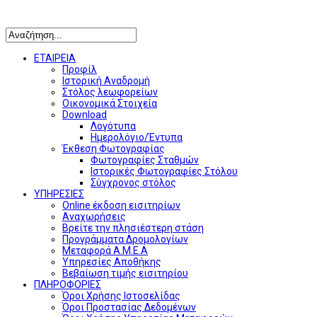
Αναζήτηση
ΕΤΑΙΡΕΙΑ
Προφίλ
Ιστορική Αναδρομή
Στόλος λεωφορείων
Οικονομικά Στοιχεία
Download
Λογότυπα
Ημερολόγιο/Έντυπα
Έκθεση Φωτογραφίας
Φωτογραφίες Σταθμών
Ιστορικές Φωτογραφίες Στόλου
Σύγχρονος στόλος
ΥΠΗΡΕΣΙΕΣ
Online έκδοση εισιτηρίων
Αναχωρήσεις
Βρείτε την πλησιέστερη στάση
Προγράμματα Δρομολογίων
Μεταφορά Α.Μ.Ε.Α
Υπηρεσίες Αποθήκης
Βεβαίωση τιμής εισιτηρίου
ΠΛΗΡΟΦΟΡΙΕΣ
Όροι Χρήσης Ιστοσελίδας
Όροι Προστασίας Δεδομένων