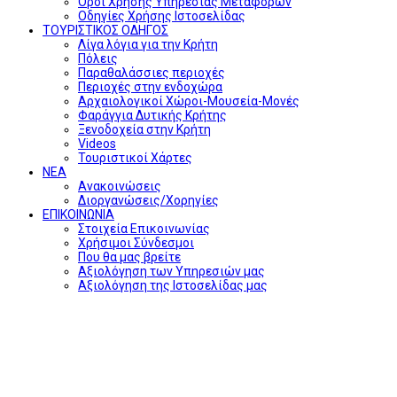
Όροι Χρήσης Υπηρεσίας Μεταφορών
Οδηγίες Χρήσης Ιστοσελίδας
ΤΟΥΡΙΣΤΙΚΟΣ ΟΔΗΓΟΣ
Λίγα λόγια για την Κρήτη
Πόλεις
Παραθαλάσσιες περιοχές
Περιοχές στην ενδοχώρα
Αρχαιολογικοί Χώροι-Μουσεία-Μονές
Φαράγγια Δυτικής Κρήτης
Ξενοδοχεία στην Κρήτη
Videos
Τουριστικοί Χάρτες
ΝΕΑ
Ανακοινώσεις
Διοργανώσεις/Χορηγίες
ΕΠΙΚΟΙΝΩΝΙΑ
Στοιχεία Επικοινωνίας
Χρήσιμοι Σύνδεσμοι
Που θα μας βρείτε
Αξιολόγηση των Υπηρεσιών μας
Αξιολόγηση της Ιστοσελίδας μας