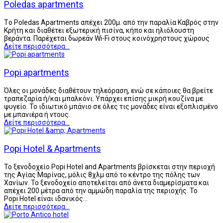
Poledas apartments
Tο Poledas Apartments απέχει 200μ. από την παραλία Καβρός στην
Κρήτη και διαθέτει εξωτερική πισίνα, κήπο και ηλιόλουστη
βεράντα. Παρέχεται δωρεάν Wi-Fi στους κοινόχρηστους χώρους
Δείτε περισσότερα...
Popi apartments
Όλες οι μονάδες διαθέτουν τηλεόραση, ενώ σε κάποιες θα βρείτε
τραπεζαρία ή/και μπαλκόνι. Υπάρχει επίσης μικρή κουζίνα με
ψυγείο. Το ιδιωτικό μπάνιο σε όλες τις μονάδες είναι εξοπλισμένο
με μπανιέρα ή ντους.
Δείτε περισσότερα...
Popi Hotel & Apartments
Το ξενοδοχείο Popi Hotel and Apartments βρίσκεται στην περιοχή
της Αγίας Μαρίνας, μόλις 8χλμ από το κέντρο της πόλης των
Χανίων. Το ξενοδοχείο αποτελείται από άνετα διαμερίσματα και
απέχει 200 μέτρα από την αμμώδη παραλία της περιοχής. Το
Popi Hotel είναι ιδανικός…
Δείτε περισσότερα...