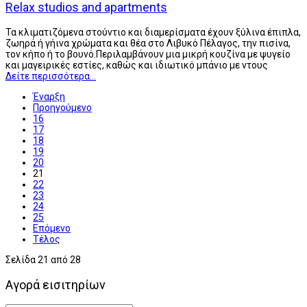
Relax studios and apartments
Τα κλιματιζόμενα στούντιο και διαμερίσματα έχουν ξύλινα έπιπλα,
ζωηρά ή γήινα χρώματα και θέα στο Λιβυκό Πέλαγος, την πισίνα,
τον κήπο ή το βουνό.Περιλαμβάνουν μια μικρή κουζίνα με ψυγείο
και μαγειρικές εστίες, καθώς και ιδιωτικό μπάνιο με ντους
Δείτε περισσότερα...
Έναρξη
Προηγούμενο
16
17
18
19
20
21
22
23
24
25
Επόμενο
Τέλος
Σελίδα 21 από 28
Αγορά εισιτηρίων