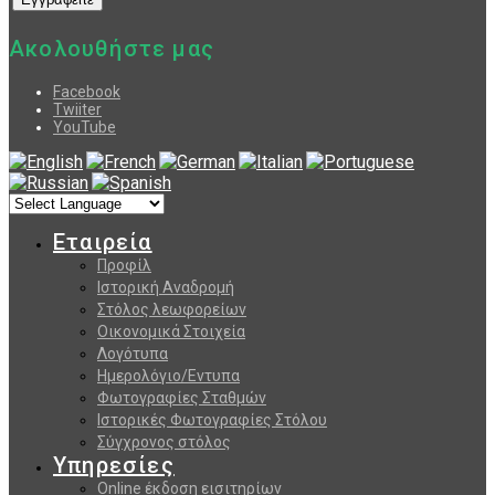
Ακολουθήστε μας
Facebook
Twiiter
YouTube
Εταιρεία
Προφίλ
Ιστορική Αναδρομή
Στόλος λεωφορείων
Οικονομικά Στοιχεία
Λογότυπα
Ημερολόγιο/Εντυπα
Φωτογραφίες Σταθμών
Ιστορικές Φωτογραφίες Στόλου
Σύγχρονος στόλος
Υπηρεσίες
Online έκδοση εισιτηρίων