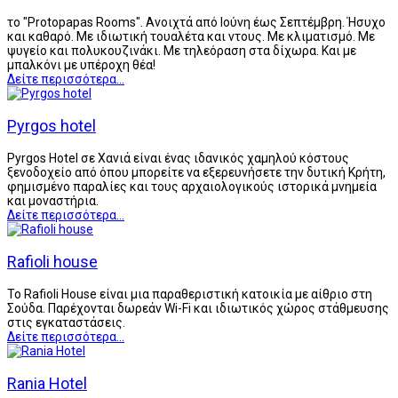
το "Protopapas Rooms". Ανοιχτά από Ιούνη έως Σεπτέμβρη. Ήσυχο
και καθαρό. Με ιδιωτική τουαλέτα και ντους. Με κλιματισμό. Με
ψυγείο και πολυκουζινάκι. Με τηλεόραση στα δίχωρα. Και με
μπαλκόνι με υπέροχη θέα!
Δείτε περισσότερα...
Pyrgos hotel
Pyrgos Hotel σε Χανιά είναι ένας ιδανικός χαμηλού κόστους
ξενοδοχείο από όπου μπορείτε να εξερευνήσετε την δυτική Κρήτη,
φημισμένο παραλίες και τους αρχαιολογικούς ιστορικά μνημεία
και μοναστήρια.
Δείτε περισσότερα...
Rafioli house
Το Rafioli House είναι μια παραθεριστική κατοικία με αίθριο στη
Σούδα. Παρέχονται δωρεάν Wi-Fi και ιδιωτικός χώρος στάθμευσης
στις εγκαταστάσεις.
Δείτε περισσότερα...
Rania Hotel