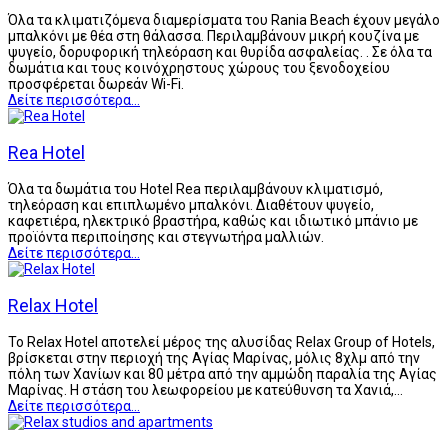
Όλα τα κλιματιζόμενα διαμερίσματα του Rania Beach έχουν μεγάλο
μπαλκόνι με θέα στη θάλασσα. Περιλαμβάνουν μικρή κουζίνα με
ψυγείο, δορυφορική τηλεόραση και θυρίδα ασφαλείας. . Σε όλα τα
δωμάτια και τους κοινόχρηστους χώρους του ξενοδοχείου
προσφέρεται δωρεάν Wi-Fi.
Δείτε περισσότερα...
Rea Hotel
Όλα τα δωμάτια του Hotel Rea περιλαμβάνουν κλιματισμό,
τηλεόραση και επιπλωμένο μπαλκόνι. Διαθέτουν ψυγείο,
καφετιέρα, ηλεκτρικό βραστήρα, καθώς και ιδιωτικό μπάνιο με
προϊόντα περιποίησης και στεγνωτήρα μαλλιών.
Δείτε περισσότερα...
Relax Hotel
Το Relax Hotel αποτελεί μέρος της αλυσίδας Relax Group of Hotels,
βρίσκεται στην περιοχή της Αγίας Μαρίνας, μόλις 8χλμ από την
πόλη των Χανίων και 80 μέτρα από την αμμώδη παραλία της Αγίας
Μαρίνας. Η στάση του λεωφορείου με κατεύθυνση τα Χανιά,…
Δείτε περισσότερα...