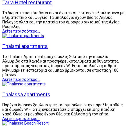
Tarra Hotel restaurant
Τα δωμάτια που διαθέτει είναι άνετα και φωτεινά, εξοπλισμένα με
κλιματιστικό και ψυγείο. Τα μπαλκόνια έχουν θέα το Λιβυκό
Πέλαγος αλλά και την πλατεία του όμορφου οικισμού της Αγίας
Ρουμέλης.
Δείτε περισσότερα...
Thalami apartments
To Thalami Apartment απέχει μόλις 20μ. από την παραλία
Αλμυρίδα στα Χανιά και προσφέρει καταλύματα με δυνατότητα
προετοιμασίας γευμάτων, δωρεάν Wi-Fi και μπαλκόνι ή αίθριο.
Μίνι μάρκετ, εστιατόρια και μπαρ βρίσκονται σε απόσταση 100
μέτρων.
Δείτε περισσότερα...
Thalassa apartments
Παρέχει δωρεάν ξαπλώστρες και ομπρέλες στην παραλία, καθώς
και δωρεάν WiFi. Στις εγκαταστάσεις υπάρχει επίσης παιδική
χαρά. Όλες οι μονάδες έχουν θέα στη θάλασσα ή τον κήπο.
Δείτε περισσότερα...