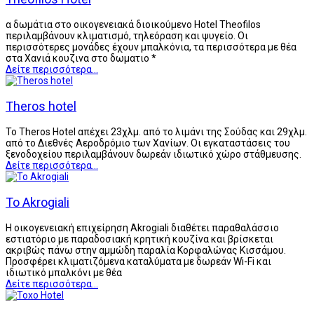
α δωμάτια στο οικογενειακά διοικούμενο Hotel Theofilos
περιλαμβάνουν κλιματισμό, τηλεόραση και ψυγείο. Οι
περισσότερες μονάδες έχουν μπαλκόνια, τα περισσότερα με θέα
στα Χανιά κουζινα στο δωματιο *
Δείτε περισσότερα...
Theros hotel
Το Theros Hotel απέχει 23χλμ. από το λιμάνι της Σούδας και 29χλμ.
από το Διεθνές Αεροδρόμιο των Χανίων. Οι εγκαταστάσεις του
ξενοδοχείου περιλαμβάνουν δωρεάν ιδιωτικό χώρο στάθμευσης.
Δείτε περισσότερα...
To Akrogiali
Η οικογενειακή επιχείρηση Akrogiali διαθέτει παραθαλάσσιο
εστιατόριο με παραδοσιακή κρητική κουζίνα και βρίσκεται
ακριβώς πάνω στην αμμώδη παραλία Κορφαλώνας Κισσάμου.
Προσφέρει κλιματιζόμενα καταλύματα με δωρεάν Wi-Fi και
ιδιωτικό μπαλκόνι με θέα
Δείτε περισσότερα...