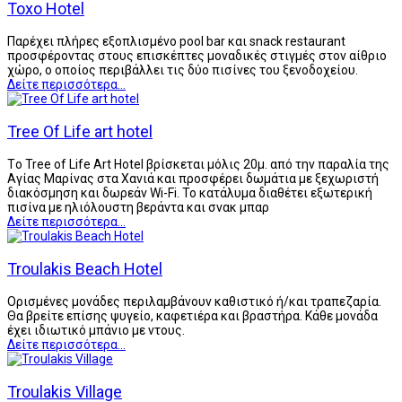
Toxo Hotel
Παρέχει πλήρες εξοπλισμένο pool bar και snack restaurant
προσφέροντας στους επισκέπτες μοναδικές στιγμές στον αίθριο
χώρο, ο οποίος περιβάλλει τις δύο πισίνες του ξενοδοχείου.
Δείτε περισσότερα...
Tree Of Life art hotel
Tο Tree of Life Art Hotel βρίσκεται μόλις 20μ. από την παραλία της
Αγίας Μαρίνας στα Χανιά και προσφέρει δωμάτια με ξεχωριστή
διακόσμηση και δωρεάν Wi-Fi. Το κατάλυμα διαθέτει εξωτερική
πισίνα με ηλιόλουστη βεράντα και σνακ μπαρ
Δείτε περισσότερα...
Troulakis Beach Hotel
Ορισμένες μονάδες περιλαμβάνουν καθιστικό ή/και τραπεζαρία.
Θα βρείτε επίσης ψυγείο, καφετιέρα και βραστήρα. Κάθε μονάδα
έχει ιδιωτικό μπάνιο με ντους.
Δείτε περισσότερα...
Troulakis Village