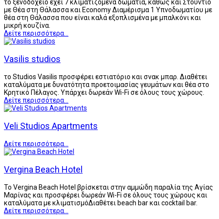
το ξενοδοχείο έχει 7 κλιματιζόμενα δωμάτια, καθώς και Στούντιο
με Θέα στη Θάλασσα και Economy Διαμέρισμα 1 Υπνοδωματίου με
θέα στη Θάλασσα που είναι καλά εξοπλισμένα με μπαλκόνι και
μικρή κουζίνα.
Δείτε περισσότερα...
Vasilis studios
το Studios Vasilis προσφέρει εστιατόριο και σνακ μπαρ. Διαθέτει
καταλύματα με δυνατότητα προετοιμασίας γευμάτων και θέα στο
Κρητικό Πέλαγος. Υπάρχει δωρεάν Wi-Fi σε όλους τους χώρους.
Δείτε περισσότερα...
Veli Studios Apartments
Δείτε περισσότερα...
Vergina Beach Hotel
Το Vergina Beach Hotel βρίσκεται στην αμμώδη παραλία της Αγίας
Μαρίνας και προσφέρει δωρεάν Wi-Fi σε όλους τους χώρους και
καταλύματα με κλιματισμόΔιαθέτει beach bar και cocktail bar.
Δείτε περισσότερα...