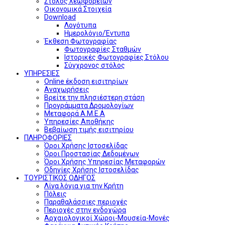
Στόλος λεωφορείων
Οικονομικά Στοιχεία
Download
Λογότυπα
Ημερολόγιο/Έντυπα
Έκθεση Φωτογραφίας
Φωτογραφίες Σταθμών
Ιστορικές Φωτογραφίες Στόλου
Σύγχρονος στόλος
ΥΠΗΡΕΣΙΕΣ
Online έκδοση εισιτηρίων
Αναχωρήσεις
Βρείτε την πλησιέστερη στάση
Προγράμματα Δρομολογίων
Μεταφορά Α.Μ.Ε.Α
Υπηρεσίες Αποθήκης
Βεβαίωση τιμής εισιτηρίου
ΠΛΗΡΟΦΟΡΙΕΣ
Όροι Χρήσης Ιστοσελίδας
Όροι Προστασίας Δεδομένων
Όροι Χρήσης Υπηρεσίας Μεταφορών
Οδηγίες Χρήσης Ιστοσελίδας
ΤΟΥΡΙΣΤΙΚΟΣ ΟΔΗΓΟΣ
Λίγα λόγια για την Κρήτη
Πόλεις
Παραθαλάσσιες περιοχές
Περιοχές στην ενδοχώρα
Αρχαιολογικοί Χώροι-Μουσεία-Μονές