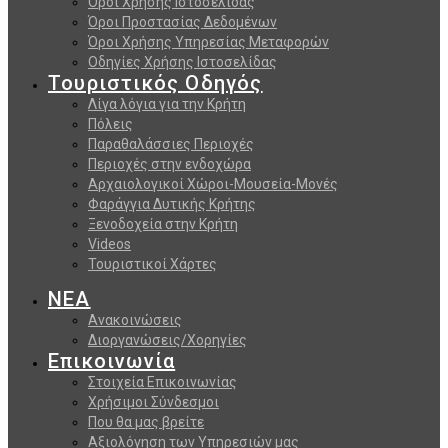
Όροι Χρήσης Ιστοσελίδας
Όροι Προστασίας Δεδομένων
Όροι Χρήσης Υπηρεσίας Μεταφορών
Οδηγίες Χρήσης Ιστοσελίδας
Τουριστικός Οδηγός
Λίγα λόγια για την Κρήτη
Πόλεις
Παραθαλάσσιες Περιοχές
Περιοχές στην ενδοχώρα
Αρχαιολογικοί Χώροι-Μουσεία-Μονές
Φαράγγια Δυτικής Κρήτης
Ξενοδοχεία στην Κρήτη
Videos
Τουριστικοί Χάρτες
ΝΕΑ
Ανακοινώσεις
Διοργανώσεις/Χορηγίες
Επικοινωνία
Στοιχεία Επικοινωνίας
Χρήσιμοι Σύνδεσμοι
Που θα μας βρείτε
Αξιολόγηση των Υπηρεσιών μας