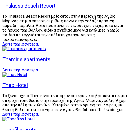
Thalassa Beach Resort
Το Thalassa Beach Resort βρίσκεται στην περιοχή της Αγίας
Μαρίνας σε μια έκταση ακριβώς πάνω στην γαλαζοπράσινη
αμμώδη παραλία. Αυτό που κάνει το ξενοδοχείο ξεχωριστό είναι
το ήσυχο περιβάλλον, ειδικά σχεδιασμένο για ενήλικες, χωρίς
παιδιά που εγγυάται την απόλυτη χαλάρωση στις
πολυαναμενόμενες…
Δείτε περισσότερα...
Thamiris apartments
Δείτε περισσότερα...
Theo Hotel
Το ξενοδοχείο Theo είναι τεσσάρων αστέρων και βρίσκεται σε μια
υπέροχη τοποθεσία στην περιοχή της Αγίας Μαρίνας, μόλις 9 χλμ
απο την πόλη των Χανίων. Χτισμένο στην κορυφή του λόφου, με
θέα τη θάλασσα και το νησί των Αγίων Θεοδώρων. Το ξενοδοχείο…
Δείτε περισσότερα...
Theofilos Hotel