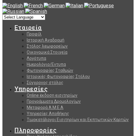
Εταιρεία
Προφίλ
Ιστορική Αναδρομή
Στόλος λεωφορείων
Οικονομικά Στοιχεία
Λογότυπα
Ημερολόγιο/Εντυπα
Φωτογραφίες Σταθμών
Ιστορικές Φωτογραφίες Στόλου
Σύγχρονος στόλος
Υπηρεσίες
Online έκδοση εισιτηρίων
Προγράμματα Δρομολογίων
Μεταφορά Α.Μ.Ε.Α
Υπηρεσίες Αποθήκης
Τιμοκατάλογοι Εισιτηρίων και Εκπτωτικών Καρτών
Πληροφορίες