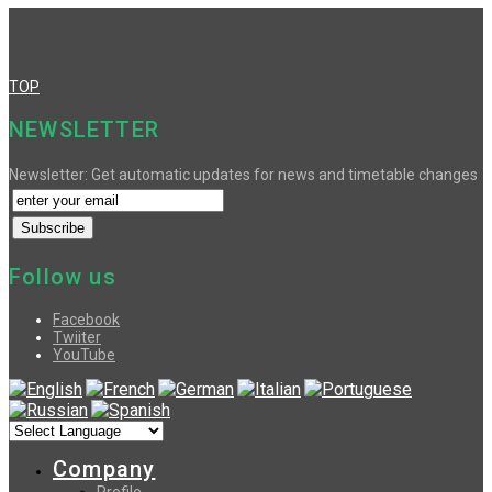
TOP
NEWSLETTER
Newsletter: Get automatic updates for news and timetable changes
Follow us
Facebook
Twiiter
YouTube
Company
Profile