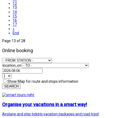
12
13
14
15
16
17
»
End
Page 13 of 28
Online booking
location_on
Show Map for route and stops information
SEARCH
Organise your vacations in a smart way!
Airplane and ship tickets,vacation packages and road trips!