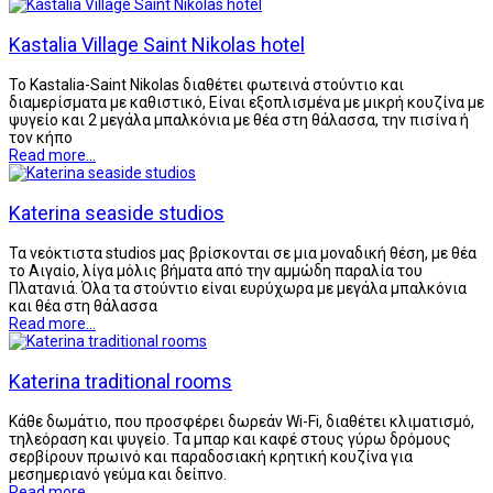
Kastalia Village Saint Nikolas hotel
Το Kastalia-Saint Nikolas διαθέτει φωτεινά στούντιο και
διαμερίσματα με καθιστικό, Είναι εξοπλισμένα με μικρή κουζίνα με
ψυγείο και 2 μεγάλα μπαλκόνια με θέα στη θάλασσα, την πισίνα ή
τον κήπο
Read more...
Katerina seaside studios
Τα νεόκτιστα studios μας βρίσκονται σε μια μοναδική θέση, με θέα
το Αιγαίο, λίγα μόλις βήματα από την αμμώδη παραλία του
Πλατανιά. Όλα τα στούντιο είναι ευρύχωρα με μεγάλα μπαλκόνια
και θέα στη θάλασσα
Read more...
Katerina traditional rooms
Κάθε δωμάτιο, που προσφέρει δωρεάν Wi-Fi, διαθέτει κλιματισμό,
τηλεόραση και ψυγείο. Τα μπαρ και καφέ στους γύρω δρόμους
σερβίρουν πρωινό και παραδοσιακή κρητική κουζίνα για
μεσημεριανό γεύμα και δείπνο.
Read more...