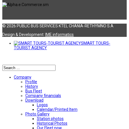
© 2026 PUBLIC BUS SERVICES KTEL CHANIA-RETHYMNO S.A
Design & Development:
ΙΜΕ informatics
SMART TOURS-
TOURIST AGENCY
Αναζήτηση
Company
Profile
History
Bus Fleet
Company financials
Download
Logos
Calendar/Printed Item
Photo Gallery
Station photos
Historical Photos
Our Fleet now