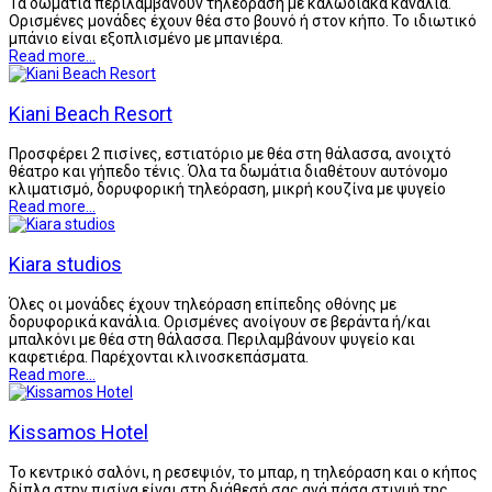
Τα δωμάτια περιλαμβάνουν τηλεόραση με καλωδιακά κανάλια.
Ορισμένες μονάδες έχουν θέα στο βουνό ή στον κήπο. Το ιδιωτικό
μπάνιο είναι εξοπλισμένο με μπανιέρα.
Read more...
Kiani Beach Resort
Προσφέρει 2 πισίνες, εστιατόριο με θέα στη θάλασσα, ανοιχτό
θέατρο και γήπεδο τένις. Όλα τα δωμάτια διαθέτουν αυτόνομο
κλιματισμό, δορυφορική τηλεόραση, μικρή κουζίνα με ψυγείο
Read more...
Kiara studios
Όλες οι μονάδες έχουν τηλεόραση επίπεδης οθόνης με
δορυφορικά κανάλια. Ορισμένες ανοίγουν σε βεράντα ή/και
μπαλκόνι με θέα στη θάλασσα. Περιλαμβάνουν ψυγείο και
καφετιέρα. Παρέχονται κλινοσκεπάσματα.
Read more...
Kissamos Hotel
Το κεντρικό σαλόνι, η ρεσεψιόν, το μπαρ, η τηλεόραση και ο κήπος
δίπλα στην πισίνα είναι στη διάθεσή σας ανά πάσα στιγμή της