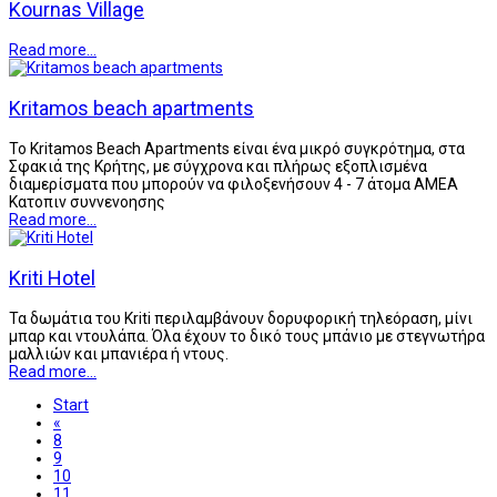
Kournas Village
Read more...
Kritamos beach apartments
Το Kritamos Beach Apartments είναι ένα μικρό συγκρότημα, στα
Σφακιά της Κρήτης, με σύγχρονα και πλήρως εξοπλισμένα
διαμερίσματα που μπορούν να φιλοξενήσουν 4 - 7 άτομα AMEA
Κατοπιν συννενοησης
Read more...
Kriti Hotel
Τα δωμάτια του Kriti περιλαμβάνουν δορυφορική τηλεόραση, μίνι
μπαρ και ντουλάπα. Όλα έχουν το δικό τους μπάνιο με στεγνωτήρα
μαλλιών και μπανιέρα ή ντους.
Read more...
Start
«
8
9
10
11