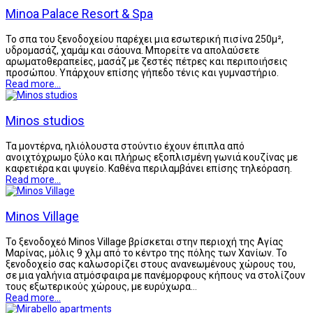
Minoa Palace Resort & Spa
Το σπα του ξενοδοχείου παρέχει μια εσωτερική πισίνα 250μ²,
υδρομασάζ, χαμάμ και σάουνα. Μπορείτε να απολαύσετε
αρωματοθεραπείες, μασάζ με ζεστές πέτρες και περιποιήσεις
προσώπου. Υπάρχουν επίσης γήπεδο τένις και γυμναστήριο.
Read more...
Minos studios
Τα μοντέρνα, ηλιόλουστα στούντιο έχουν έπιπλα από
ανοιχτόχρωμο ξύλο και πλήρως εξοπλισμένη γωνιά κουζίνας με
καφετιέρα και ψυγείο. Καθένα περιλαμβάνει επίσης τηλεόραση.
Read more...
Minos Village
Το ξενοδοχεό Minos Village βρίσκεται στην περιοχή της Αγίας
Μαρίνας, μόλις 9 χλμ από το κέντρο της πόλης των Χανίων. Το
ξενοδοχείο σας καλωσορίζει στους ανανεωμένους χώρους του,
σε μια γαλήνια ατμόσφαιρα με πανέμορφους κήπους να στολίζουν
τους εξωτερικούς χώρους, με ευρύχωρα…
Read more...