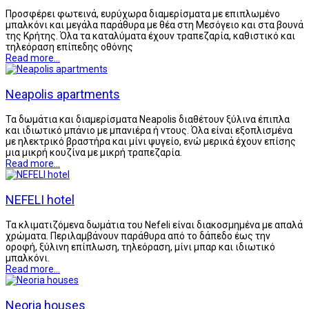
Προσφέρει φωτεινά, ευρύχωρα διαμερίσματα με επιπλωμένο
μπαλκόνι και μεγάλα παράθυρα με θέα στη Μεσόγειο και στα βουνά
της Κρήτης. Όλα τα καταλύματα έχουν τραπεζαρία, καθιστικό και
τηλεόραση επίπεδης οθόνης
Read more...
Neapolis apartments
Τα δωμάτια και διαμερίσματα Neapolis διαθέτουν ξύλινα έπιπλα
και ιδιωτικό μπάνιο με μπανιέρα ή ντους. Όλα είναι εξοπλισμένα
με ηλεκτρικό βραστήρα και μίνι ψυγείο, ενώ μερικά έχουν επίσης
μια μικρή κουζίνα με μικρή τραπεζαρία.
Read more...
NEFELI hotel
Τα κλιματιζόμενα δωμάτια του Nefeli είναι διακοσμημένα με απαλά
χρώματα. Περιλαμβάνουν παράθυρα από το δάπεδο έως την
οροφή, ξύλινη επίπλωση, τηλεόραση, μίνι μπαρ και ιδιωτικό
μπαλκόνι.
Read more...
Neoria houses