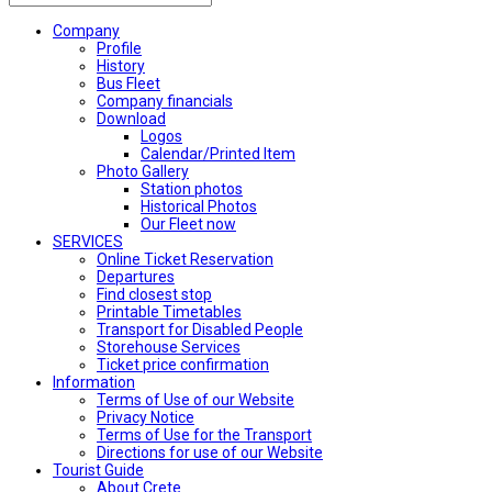
Company
Profile
History
Bus Fleet
Company financials
Download
Logos
Calendar/Printed Item
Photo Gallery
Station photos
Historical Photos
Our Fleet now
SERVICES
Online Ticket Reservation
Departures
Find closest stop
Printable Timetables
Transport for Disabled People
Storehouse Services
Ticket price confirmation
Ιnformation
Terms of Use of our Website
Privacy Notice
Terms of Use for the Transport
Directions for use of our Website
Tourist Guide
About Crete