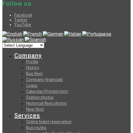
Follow us
Facebook
Twiiter
YouTube
Company
Profile
History
Bus fleet
Company financials
Logos
Calendar/Printed item
Station photos
Historical fleet photos
New fleet
Services
Online ticket reservation
Bus routes